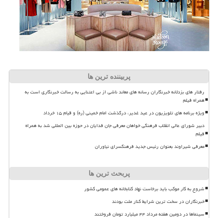
پربیننده ترین ها
رفتار های بزدلانه خبرنگاران رسانه های معاند ناشی از بی اعتنایی به رسالت خبرنگاری است به
همراه فیلم
ویژه برنامه های تلویزیون در عید غدیر، درگذشت امام خمینی (ره) و قیام ۱۵ خرداد
دبیر شورای عالی انقلاب فرهنگی خواهان معرفی جان فدایان در حوزه بین المللی شد به همراه
فیلم
معرفی شیراوند بعنوان رئیس جدید فرهنگسرای نیاوران
پربحث ترین ها
شروع به کار موکب باید برخاست نهاد کتابخانه های عمومی کشور
خبرنگاران در سخت ترین شرایط کنار ملت بودند
سینماها در دومین هفته مرداد ۴۴ میلیارد تومان فروختند