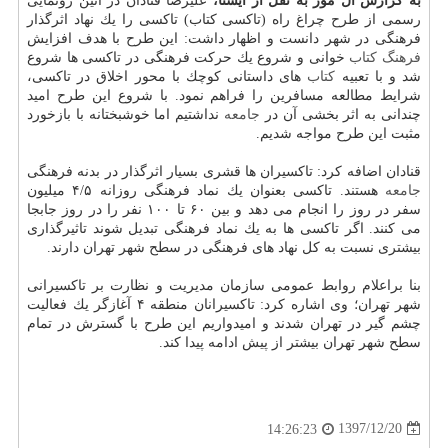
به گزارش ال مور به نقل از ایسنا،
علیرضا قنادان در آئین رونمایی
رسمی از طرح چراغ راه (تاكسی كتاب) تاكسی را یك نهاد اثرگذار
فرهنگی در شهر دانست و اظهار داشت: این طرح با هدف افزایش
فرهنگ
كتاب
خوانی و شروع یك حركت فرهنگی در تاكسی ها شروع
شد و با تعبیه
كتاب
های داستانی كوچك با محور اخلاق در تاكسی،
شرایط مطالعه مسافرین را فراهم نمود. با شروع این طرح امید
چندانی به اثر بخشی آن در
جامعه
نداشتیم اما خوشبختانه با بازخورد
مثبت این طرح مواجه شدیم.
قنادان اضافه كرد: تاكسیران ها قشری بسیار اثرگذار در بدنه فرهنگی
جامعه
هستند. تاكسی بعنوان یك نماد فرهنگی روزانه ۴/۵ میلیون
سفر در روز را انجام می دهد و بین ۶۰ تا ۱۰۰ نفر را در روز جابجا
می كنند. اگر تاكسی ها به یك نماد فرهنگی تبدیل شوند تاثیرگذاری
بیشتری نسبت به كل نهاد های فرهنگی در سطح شهر تهران دارند.
بنا براعلام روابط عمومی سازمان مدیریت و نظارت بر تاكسیرانی
شهر تهران؛ وی اشاره كرد: تاكسیرانان منطقه ۴ آغازگر یك فعالیت
چشم گیر در تهران شدند و امیدواریم این طرح با گسترش در تمام
سطح شهر تهران بیشتر از پیش ادامه پیدا كند.
1397/12/20
14:26:23