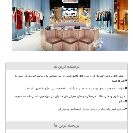
پربیننده ترین ها
رفتار های بزدلانه خبرنگاران رسانه های معاند ناشی از بی اعتنایی به رسالت خبرنگاری است به
همراه فیلم
ویژه برنامه های تلویزیون در عید غدیر، درگذشت امام خمینی (ره) و قیام ۱۵ خرداد
دبیر شورای عالی انقلاب فرهنگی خواهان معرفی جان فدایان در حوزه بین المللی شد به همراه
فیلم
معرفی شیراوند بعنوان رئیس جدید فرهنگسرای نیاوران
پربحث ترین ها