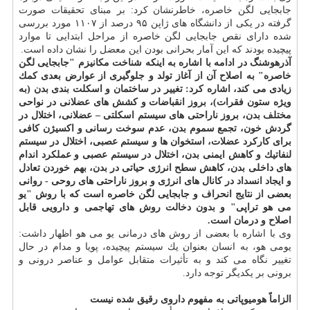
جابجایی لگن خاصره، خاطرنشان كرد: بر مبنای تحقیقات صورت
گرفته در یكی از دانشگاه های ژاپن ۹۵ درصد از ۱۱۰۷ مورد بررسی
شده دارای نقص جابجایی لگن خاصره از مراحل ابتدایی تا موارد
پیچیده بودند كه این آمار بحرانی بودن این معضل را نشان داده است.
آذرهوشنگ در ادامه با اشاره به اینكه شناخت مكانیزم "جابجایی لگن
خاصره" به اصلاح آن از آغاز تولد و جلوگیری از عوارض بعدی كمك
زیادی می كند، اشاره كرد: تغییر در ساختمان و اسكلت بندی بدن (به
ویژه ستون فقرات)، بروز انقباضات و كشش های عضلانی در نواحی
مختلف بدن، بروز ناراحتی های سیستم اسكلتی – عضلانی، اختلال در
گردش خون، تجمع سموم بدن، عدم سوخت رسانی و اكسیژن كافی
برای كاركرد عضلات، استخوان ها و سیستم عصبی، اختلال در سیستم
لنفاتیك و كاهش ایمنی بدن، اختلال در سیستم عصبی و عملكرد اندام
های داخلی بدن، كاهش سطح انرژی حیاتی در بدن، بهم خوردن تعادل
و ایجاد انسداد در كانال های انرژی و بروز ناراحتی های روحی - روانی
بعضی از نتایج انحراف و جابجایی لگن خاصره است كه با روش "یو
می هو تراپی" و بدون دخالت روش های تهاجمی و دارویی قابل
اصلاح و درمان است.
وی با اشاره با بعضی از روش های درمانی یو می هو اظهار داشت:
یومی هو، به انسان بعنوان یك سیستم پیچیده، پویا و مدام در حال
تغییر نگاه می كند و به تأثیرات متقابل عوامل و عناصر درونی و
برونی بر یكدیگر توجه دارد.
الزاماً هومیوپاتی به مفهوم داروی رقیق شده نیست