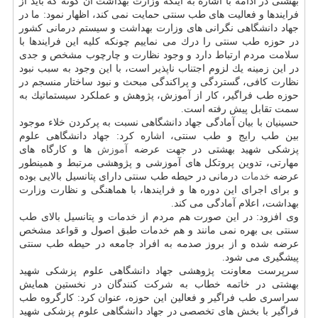
بهشتی در ادامه با اشاره به اینكه وزارت بهداشت آن گونه كه باید از
فرایندها و فعالیت های طب سنتی حمایت نمی كند، اظهار نمود: ما در
جهاد دانشگاهی نگرانی های وزارت بهداشت و سیستم درمانی كشور
در حوزه طب سنتی را درك می نماییم چونكه كلیه این فرایندها با
سلامت مردم ارتباط دارد و وجود نظارت و چارچوب مشخص و جدی
در این زمینه یك لزوم اجتناب ناپذیر است، با این وجود به سبب نبود
نظارت كافی، گستردگی و پراكندگی مبحث و نبود ساختار منسجم در
حوزه طب فراگیر، كار از آموزش، پژوهش و عملكرد سیستماتیك به
سمت تقابل پیش رفته است.
حسینیان با بیان آمادگی جهاد دانشگاهی نسبت به پركردن خلاء موجود
بین طب رایج و طب سنتی، اشاره كرد: جهاد دانشگاهی علوم
پزشكی شهید بهشتی در جهت عرضه
آموزش
ها و كارگاه های
مهارتی، تدوین پروتكل های آموزشی و پژوهشی مرتبط و همینطور
عرضه
خدمات
درمانی در حیطه طب سنتی دارای پتانسیل بالایی بوده
و برای اجرای این دوره ها و فرایندها، با هماهنگی و نظارت وزارت
بهداشت، اعلام آمادگی می كند.
وی افزود: در این صورت هم مردم از خدمات و پتانسیل بالای طب
سنتی بی بهره نمی مانند و هم خدمات طبق اصول و قواعد مشخص
عرضه شده و از بروز صدمه به افراد جامعه در حیطه طب سنتی
پیشگیری می شود.
سرپرست معاونت پژوهشی جهاد دانشگاهی علوم پزشكی شهید
بهشتی در خاتمه خطاب به شركت كنندگان در نخستین همایش
سراسری طب فراگیر و فعالین این حوزه، عنوان كرد: كارگروه طب
فراگیر با بخش های تخصصی در جهاد دانشگاهی علوم پزشكی شهید