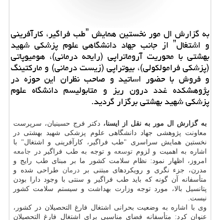
به گزارش ال مور نخستین همایش ˮطب فراگیر، كارآفرینی
و اشتغالˮ از جانب جهاد دانشگاهی علوم پزشكی شهید
بهشتی با محوریت آروماتراپی (رایحه درمانی)، هومیوپاتی
(پزشكی فرامولكولی)، بیوتراپی (زیست درمانی) و ماركتینگ
و فروش با حضور اساتید و صاحب نظران این حوزه در
پژوهشكده غدد درون ریز و متابولیسم دانشگاه علوم
پزشكی شهید بهشتی برگزار گردید.
به گزارش ال مور به نقل از ایسنا،
دكتر فرج حسینیان، سرپرست
معاونت پژوهشی جهاد دانشگاهی علوم پزشكی شهید بهشتی در
نخستین همایش سراسری "طب فراگیر، كارآفرینی و اشتغال" با
اشاره به اهمیت و لزوم
توسعه
و توجه به طب فراگیر در
جامعه
امروز، اظهار نمود: نظام سلامت كشور ما بر مبنای طب رایج و
مدرن، جزء نگری و رویكردهای مبتنی بر
درمان
طراحی شده و
متأسفانه آن گونه كه باید طب فراگیر و سنتی با وجود دارا بودن
پتانسیل بالا، مورد توجه وزارت بهداشت و سیستم سلامت كشور
نیست.
وی با اشاره به وضعیت بحرانی اشتغال فارغ التحصیلان در كشور،
عنوان كرد: متأسفانه فضای مناسبی برای اشتغال فارغ التحصیلان