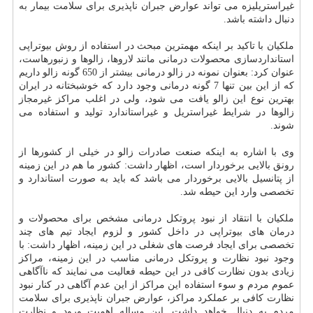
غیراستریلیزه می تواند عوارض جبران ناپذیری برای سلامت بیمار به
دنبال داشته باشد.
ملكیان با تاكید بر اینكه مهمترین مبحث در استفاده از روش بیوتراپی
استانداردسازی محصولات درمانی مانند لاروها، زالوها و زنبورهاست،
عنوان كرد: بعنوان نمونه در زالو درمانی بیشتر از 650 گونه زالو داریم
كه از این بین تنها 7 گونه درمانی وجود دارد كه خوشبختانه در ایران
بهترین نوع این زالو یافت می شود، ولی در اغلب مراكز غیرمجاز
زالوها در شرایط غیراستریل و غیراستاندارد تولید و استفاده می
شوند.
وی با اشاره به اینكه صنعت صادرات زالو در خیلی از كشورها از
رونق بالایی برخوردار است، اظهار داشت: كشور ما هم در این زمینه
از پتانسیل بالایی برخوردار می باشد كه باید به صورت استاندارد و
تخصصی وارد این حیطه شد.
ملكیان با انتقاد از نبود پروتكل درمانی مشخص برای محصولات و
درمان های بیوتراپی در داخل كشور و لزوم ایجاد تیم های چند
تخصصی برای ایجاد فرصت های شغلی در این زمینه، اظهار داشت: با
وجود نبود نظارت و پروتكل درمانی مناسب در این زمینه، مراكز
زیادی بدون نظارت كافی در این حیطه فعالیت می نمایند كه ناآگاهی
عموم مردم و سوء استفاده این مراكز از این عدم آگاهی در كنار نبود
نظارت كافی بر عملكرد مراكز، عوارض جبران ناپذیری برای سلامت
مردم به دنبال خواهد داشت. این مساله اهمیت ورود و نظارت