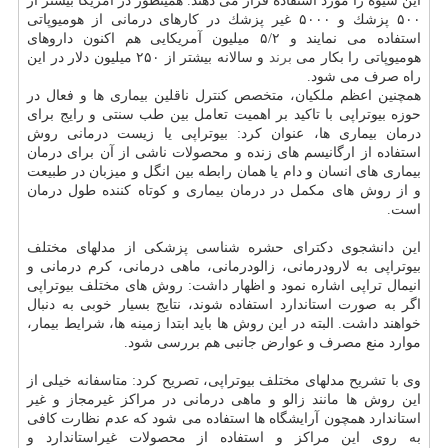
این شیوه را مورد استفاده قرار می دهند. همینطور در آمریكا بیشتر از
۵۰۰ پزشك و ۵۰۰۰ غیر پزشك در كارهای درمانی از هومیوپاتی
استفاده می نمایند و ۵/۲ میلیون آمریكایی هم اكنون داروهای
هومیوپاتی را بكار می
برند
و سالانه بیشتر از ۲۵۰ میلیون دلار در این
راه صرف می شود.
همچنین اعظم ملكیان، متخصص كنترل ناقلین بیماری ها و فعال در
حوزه بیوتراپی با تاكید بر اهمیت تعامل بین طب سنتی و رایج برای
درمان بیماری ها، عنوان كرد: بیوتراپی یا زیست درمانی روش
استفاده از ارگانیسم های زنده و محصولات ناشی از آن برای درمان
بیماری های انسان و دام یا همان رابطه بین انگل و میزبان در طبیعت
و از روش های مكمل در درمان بیماری و كوتاه كننده طول درمان
است.
این دانشجوی دكترای حشره شناسی پزشكی از مدلهای مختلف
بیوتراپی به لارودرمانی، زالودرمانی، ماهی درمانی، كرم درمانی و
انیمال تراپی اشاره نمود و اظهار داشت: روش های مختلف بیوتراپی
اگر به صورت استاندارد استفاده شوند، نتایج بسیار خوبی به دنبال
خواهند داشت. البته در این روش ها باید ابتدا زمینه ها، شرایط بیمار،
موارد منع مصرف و عوارض جانبی هم بررسی شود.
وی با تشریح مدلهای مختلف بیوتراپی، تصریح كرد: متاسفانه خیلی از
این روش ها مانند زالو و ماهی درمانی در مراكز غیرمجاز و غیر
استاندارد همچون آرایشگاه ها استفاده می شود كه عدم نظارت كافی
به روی این مراكز و استفاده از محصولات غیراستاندارد و