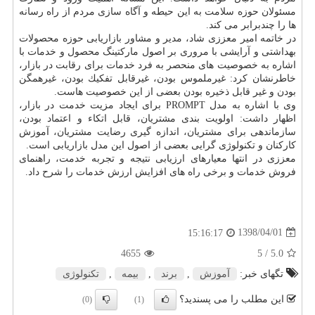
مسئولان حوزه سلامت به این حیطه و آگاه سازی مردم از راه رسانه
ها را چندبرابر می كند.
در خاتمه امیر معززی شاد، مدیر و مشاور بازاریابی حوزه محصولات
بهداشتی و آرایشی با مروری بر اصول ماركتینگ محصول و خدمات با
اشاره به خصوصیت های منحصر به فرد خدمات برای رقابت در بازار،
خاطرنشان كرد: غیرملموس بودن، غیرقابل تفكیك بودن، غیرهمگن
بودن و غیر قابل ذخیره بودن بعضی از این خصوصیت هاست.
وی با اشاره به مدل PROMPT برای ایجاد مزیت خدمت در بازار،
اظهار داشت: اولویت بندی مشتریان، قابل اتكاء و اعتماد بودن،
سازماندهی برای مشتریان، اندازه گیری رضایت مشتریان، آموزش
كاركنان و تكنولوژی گرایی بعضی از اصول این مدل بازاریابی است.
معززی در انتها معیارهای ارزیابی نتیجه و تجربه خدمت، راهنمای
فروش خدمات و برخی راه های افزایش ارزش خدمات را شرح داد.
1398/04/01
15:16:17
4655
/ 5
5.0
تگهای خبر:
آموزش
,
برند
,
بیمه
,
تكنولوژی
این مطلب را می پسندید؟
(0)
(1)