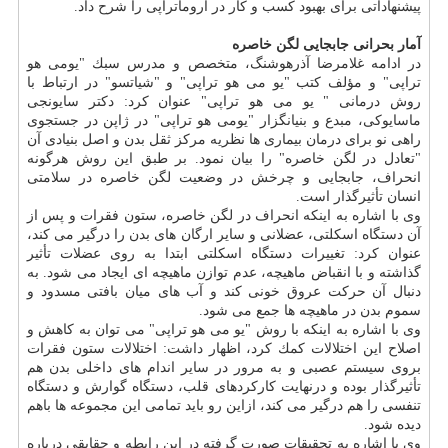
پیشنهاداتی برای بهبود كسب و كار در آروماتراپی را شرح داد.
آمار بحرانی جابجایی لگن خاصره
در ادامه غلامرضا آذرهوشنگ، متخصص و مدرس سبك "یومی هو
تراپی" و مؤلف كتب "یو می هو تراپی" و "شیاتسو" در ارتباط با
روش درمانی " یو می هو تراپی" عنوان كرد: دكتر سایونجی
ماسایوكی، مبدع و بنیانگزار "یومی هو تراپی" در ژاپن در جستجوی
راهی نو برای درمان بیماری ها نظریه مركز ثقل بدن و اصل بنیادی آن
"تعادل در لگن خاصره" را بیان نمود. بر طبق این روش هرگونه
انحراف، جابجایی و چرخش در وضعیت لگن خاصره در سلامتی
انسان تأثیرگذار است.
وی با اشاره به اینكه انحراف در لگن خاصره، ستون فقرات و پس از
آن دستگاه اسكلتی، عضلانی و سایر ارگان های بدن را درگیر می كند،
عنوان كرد: تغییرات دستگاه اسكلتی ابتدا به روی عضلات تأثیر
گذاشته و با انقباض ماهیچه، عدم توازن ماهیچه ای ایجاد می شود. به
دنبال آن حركت عروق خونی كند و آب های میان بافتی مسدود و
سموم بدن در ماهیچه ها جمع می شود.
وی با اشاره به اینكه با روش "یو می هو تراپی" می توان به كاهش و
اصلاح این اختلالات كمك كرد، اظهار داشت: اختلالات ستون فقرات
بروی سیستم عصبی و به مرور در سایر اندام های داخلی بدن هم
تأثیرگذار بوده و درنهایت كاركردهای قلب، دستگاه گوارش و دستگاه
تنفسی را هم درگیر می كند، ازاین رو باید تمامی این مجموعه ها باهم
دیده شود.
وی با اشاره به تحقیقات صورت گرفته در این رابطه و حقایقی درباره