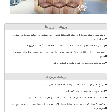
پربیننده ترین ها
رفتار های بزدلانه خبرنگاران رسانه های معاند ناشی از بی اعتنایی به رسالت خبرنگاری است به
همراه فیلم
ویژه برنامه های تلویزیون در عید غدیر، درگذشت امام خمینی (ره) و قیام ۱۵ خرداد
دبیر شورای عالی انقلاب فرهنگی خواهان معرفی جان فدایان در حوزه بین المللی شد به همراه
فیلم
معرفی شیراوند بعنوان رئیس جدید فرهنگسرای نیاوران
پربحث ترین ها
شروع به کار موکب باید برخاست نهاد کتابخانه های عمومی کشور
اربعین تهدید جدی برای تمدن غرب است
تاکید بر توسعه همکاری ها در حوزه دیپلماسی عمومی و معرفی شایسته ایران
واکنش کیانوش گرامی به اعتراف سالیان پیش اکبر عبدی درباره ی بازی در زیر آسمان شهر به
همراه فیلم