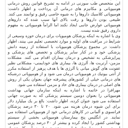
این متخصص طب سوزنی در ادامه به تشریح قوانین روش درمانی
هومیوپاتی و مكانیزم های درمانی آن پرداخت و اظهار داشت:
هومیوپاتی كلاسیك داروها را به شیوه خاصی رقیق و توانمند می كنند.
طبیعی بودن داروها و رقت بالای آنها سبب شده كه داروهای
هومیوپاتی عوارض جانبی ایجاد نكنند اما الزاماً هومیوپاتی به مفهوم
داروی رقیق شده نیست.
وی با اشاره به اینكه پزشكان هومیوپات برای درمان حوزه وسیعی از
شرایط در مراقبت های اولیه و موارد تخصصی تعلیم می بینند، اظهار
داشت: در مجموع پزشكان هومیوپات با استفاده از زمینه دانش
پزشكی خود و در كنار سایر پزشكان و تخصص های پزشكی و
پیراپزشكی به تشخیص و درمان بیماران اقدام می كنند. مشكلات
مزمن- آرتریت ها، آلرژی ها، بیماری های خودایمنی- مشكلاتی نظیر
عفونت های گوش میانی یا آلرژی ها با هدف پرهیز از استفاده مكرر
از آنتی بیوتیك در هومیوپاتی درمان می شود و از هومپوپاتی درشبكه
های درمانی خیلی از كشورهای پیشرفته جهان بعنوان یكی از روش
های اصلی در درمان بیماری های حاد و مزمن استفاده می شود.
مهرافزا در خاتمه با اشاره به اینكه سازمان جهانی بهداشت
هومیوپاتی را بعنوان دومین سیستم پزشكی كه به صورت جهانی
استفاده می شود عنوان كرده، اظهار داشت: بالغ بر یك میلیارد دلار
برای این شیوه درمان هزینه می شود. ۲۰ تا ۳۰ درصد پزشكان
فرانسوی و آلمانی در كارهای درمانی خود از هومیوپاتی استفاده می
نمایند. در انگلیس پنج بیمارستان هومیوپاتی بخشی از سیستم
بهداشتی كشور را ایجاد كرده و بیشتر از ۳۰ درصد پزشكان عمومی