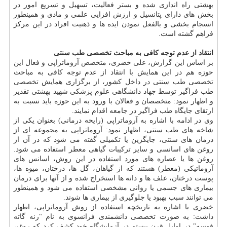
بهشتی راه اندازی شده و بستر فعالیت، تسهیل و تسریع امور در
بخش های دارای پتانسیل و ارزش افزایی علمی و مادی و همینطور
انسجام بخشی و بالفعل نمودن ایده ها و ذهنیت افراد در این مركز
فراهم گشته است.
انتقاد از عدم توجه كافی به مباحث تخصصی طب سنتی
بر اساس این گزارش، علی خضری، متخصص آروماتراپی و فعال این
حوزه هم در این همایش با انتقاد از عدم توجه كافی به مباحث
تخصصی طب سنتی در داخل كشور، از برگزاری همایش تخصصی
طب فراگیر توسط جهاد دانشگاهی علوم پزشكی شهید بهشتی تقدیر
و اظهار نمود: متخصصان و فعالان با ورود به این حوزه باید نسبت به
ارتقای جایگاه طب فراگیر در جامعه اقدام نمایند.
وی در ادامه با اشاره به آروماتراپی (رایحه درمانی) بعنوان یكی از
شاخه های طب سنتی، اظهار نمود: آروماتراپی به مجموعه ای از
درمان های سنتی، جایگزین یا تكمیلی گفته می شود كه در آن از
روغن های اسانسی و سایر تركیبات گیاهی معطر استفاده می شود.
روغن ها یا عصاره های مورد استفاده در این روش، اسانس های
آروماتیكی (معطر) هستند كه از گیاهان، گل ها، درختان، میوه ها،
پوست درختان، علف ها و دانه ها استخراج شده و از آنها برای درمان
بیماری های جسمی یا روانی مشخصی استفاده می شود و همینطور
می توانند سبب بهبود یا جلوگیری از بیماری ها شوند.
خضری با اشاره به تاریخچه استفاده از روش آروماتراپی، اظهار
داشت: به صورت تخصصی دانشمندی فرانسوی به نام "رنه گاته
فوسه" در اوایل قرن بیستم در آزمایشگاه خود كشف كرد كه روغن