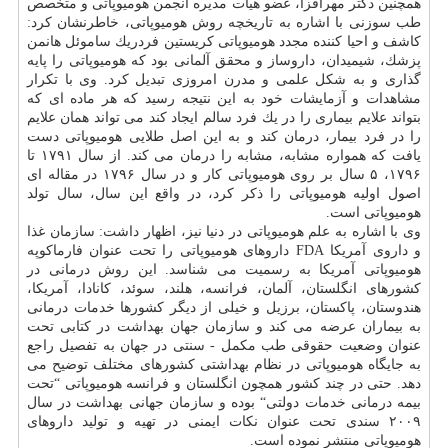
همچنین دكتر مهرافزا، عضو هیأت مدیره انجمن هومیوپاتی و متخصص
طب سوزنی با اشاره به تاریخچه روش هومیوپاتی، خاطرنشان كرد:
كاشف و احیا كننده مجدد هومیوپاتی كریستین فردریك ساموئل هانمن
پزشك، شیمیدان، داروساز و محقق آلمانی بود كه هومیوپاتی را پایه
گذاری و به شكل علمی و مدرن امروزی تبدیل كرد. وی با تكرار
مشاهدات و آزمایشات خود به این نتیجه رسید كه هر ماده ای كه
بتواند علایم بیماری را در یك فرد سالم ایجاد كند می تواند همان علایم
را در فرد بیمار، درمان كند و به این اصل طلایی هومیوپاتی دست
یافت كه همواره مشابه، مشابه را درمان می كند. از سال ۱۷۹۱ تا
۱۷۹۶، ۵ سال بر روی هومیوپاتی كار و در سال ۱۷۹۶ در مقاله ای
اصول اولیه هومیوپاتی را ذكر كرد، در واقع این سال، سال تولد
هومیوپاتی است.
وی با اشاره به علم هومیوپاتی در دنیا نیز، اظهار داشت: سازمان غذا
و داروی آمریكا FDA داروهای هومیوپاتی را تحت عنوان فارماكوپه
هومیوپاتی آمریكا به رسمیت می شناسد. این روش درمانی در
كشورهای انگلستان، آلمان، فرانسه، هلند، سوئد، كانادا، آمریكا،
هندوستان، پاكستان، برزیل و خیلی از دیگر كشورها خدمات درمانی
به بیماران عرضه می كند و سازمان جهان بهداشت در كتابی تحت
عنوان وضعیت حقوقی طب مكمل - سنتی در جهان به تفصیل راجع
به جایگاه هومیوپاتی در نظام بهداشتی كشورهای مختلف توضیح می
دهد. حتی در چند كشور همچون انگلستان و فرانسه هومیوپاتی “تحت
بیمه درمانی خدمات دولتی“ بوده و سازمان جهانی بهداشت در سال
۲۰۰۹ سندی تحت عنوان نكات ایمنی در تهیه و تولید داروهای
هومیوپاتی منتشر نموده است.