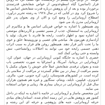
فرار (اسانس) گیاه اسطوخدوس از خواص شفابخش قدرتمندی
برخوردار بوده و بعد از آن پژوهش درباره قدرت شفابخش اسانس ها
را شروع كرد. وی در كتابی كه در سال ۱۹۲۸ به رشته تحریر درآورد،
اصطلاح آروماتراپی را وضع كرد و الان از وی بعنوان پدر علم
آروماتراپی مدرن یاد می شود.
وی همینطور با اشاره به خواص فیزیكی اسانس ها و مكانیزم اثر
آروماتراپی به استنشاق، جذب از مسیر تنفسی و كاربردهای موضعی
آن اشاره نمود و اظهار داشت: رایحه ها قادرند با تحریك، تولید یا
آزادسازی هورمون ها، میانجی های عصبی و نوروپپتیدها خلق و خوی
ما را تحت تأثیر قرار دهند. همینطور روغن های فرار به سبب اثرات
ذهنی جسمی رایحه خود می توانند به اختلالات روانشناختی، تنش
وابسته و حتی روانی كمك كنند.
خضری با اشاره به جایگاه كنونی آروماتراپی در جهان، عنوان كرد:
آروماتراپی در بریتانیا، آمریكا، و استرالیا به صورت تخصصی باب
شده و بعنوان ترفندی شفابخش عملاً جای خویش را بعنوان مكمل یا
متمم مراقبت از بیمار در بین نظام گسترده تر مراقبت از سلامتی باز
كرده است. در كشورهای هندوستان، ژاپن، كره جنوبی، چین، مالزی،
اندونزی، فیلیپین، تایلند، ویتنام، سنگاپور و غیره هم همچون هزاران
سال قبل از آروماتراپی در درمان بیماری ها، زیبایی و جوانی استفاده
می نمایند.
این متخصص ماساژ و آروماتراپی در خاتمه با اشاره به اینكه در داخل
كشور هم پژوهش هایی در این زمینه انجام شده، استانداردهای بنیادی
حرفه آروماتراپی، جنبه های پژوهشی و حرفه ای این رشته و