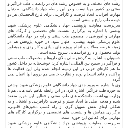
رشته های مختلف و به خصوص رشته های در رابطه با طب فراگیر و
سنتی در كشور مهیا نیست و در این رابطه جهاد دانشگاهی به دنبال
مهارت افزایی، ایجاد فرصت و كارآفرینی برای فارغ التحصیلان هر دو
حیطه طب رایج و سنتی است.
سرپرست معاونت پژوهشی جهاد دانشگاهی علوم پزشكی شهید
بهشتی با اشاره به برگزاری نشست های تخصصی و كارگاه های
مهارتی و آموزشی با مضمون طب سنتی و رایج در جهاد دانشگاهی
علوم پزشكی شهید بهشتی، اظهار نمود: در حوزه پژوهش هم در
زمینه عرضه مقالات و انجام پروژه های بنیادی و كاربردی و همینطور
تولید محصول و دارو فرایندهایی شروع شده است.
حسینیان با اشاره به گردش مالی بالای داروها و محصولات طب سنتی
و فراگیر در سطح بین المللی، اشاره كرد: خوشبختانه در داخل كشور
ما هم كارهای خوبی در این زمینه انجام شده ولی این فعالیت ها
پراكنده و فاقد انسجام بوده و نظارت خاصی هم بروی آنها اعمال نمی
گردد.
وی با اشاره به ورود جدی جهاد دانشگاهی علوم پزشكی شهید بهشتی
به حوزه طب فراگیر، اشاره كرد: در این رابطه تفاهم نامه هایی هم با
وزارت بهداشت، دانشكده های طب سنتی و فعالین این حوزه منعقد
شده و هدف اصلی ما ایجاد بستر و فرصت كارآفرینی و اشتغال و به
شكلی ایفای نقش تسهیل گری از راه كسب مجوزهای قانونی،
برگزاری همایش ها و نشست های تخصصی و برگزاری كارگاه های
مهارتی برای فعالین این حوزه است.
سرپرست معاونت پژوهشی جهاد دانشگاهی علوم پزشكی شهید