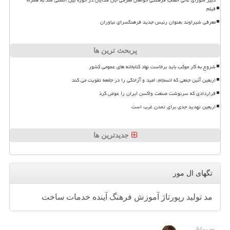
فیلم
معرفی شیراوند بعنوان رئیس جدید فرهنگسرای نیاوران
پربحث ترین ها
شروع به کار موکب باید برخاست نهاد کتابخانه های عمومی کشور
اربعین آئین جمعی که انسجام، امید و آزادگی را در جامعه تقویت می کند
قراردادی که سرنوشت صنعت واکسن ایران را عوض کرد
اربعین تهدید جدی برای تمدن غرب است
جدیدترین ها
تگهای ال مور
مد
تولید
رپورتاژ
آموزش
فرهنگ
آینده
خدمات
ساخت