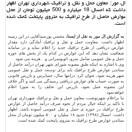
ال مور: معاون حمل و نقل و ترافیك شهرداری تهران اظهار
داشت كه امسال 18 میلیارد و 500 میلیون تومان از محل
عوارض حاصل از طرح ترافیك به متروی پایتخت كمك شده
است.
به گزارش ال مور به نقل از ایسنا،
محسن پورسیدآقایی در این زمینه
اظهار داشت: معاونت حمل و نقل و ترافیك آمادگی دارد مقدار
عوارض دریافتی از طرح ترافیك جدید را اعلام نماید و در سامانه
شفافیت نشان دهد كه این عوارض در كدام یك از بخش های حوزه
حمل و نقل عمومی شامل مترو، اتوبوسرانی و... هزینه می شود.
وی با اشاره به اینكه طبق مصوبه شورای شهر تهران درآمد حاصل از
ستاندن عوارض طرح ترافیك باید برای
توسعه
حمل و نقل عمومی
شهر هزینه شود، عنوان كرد: درانتها سال، حسابرس و بازرس قانونی
به صورت حساب های عوارض دریافتی رسیدگی می كنند و اگر خلاف
این مصوبه عمل شود، بازرس این تخلف را به شورا اعلام
خواهدنمود.
بنا براعلام شهرنوشت، معاون حمل و نقل و ترافیك شهرداری تهران
با تاكید بر اینكه خیال مردم از نحوه صرف درآمد حاصل از عوارض
طرح ترافیك در حوزه ی حمل و نقل عمومی آسوده باشد، اظهار
داشت: امسال (۱۳۹۸) حدود ۱۸ میلیارد و ۵۰۰ میلیون تومان از محل
ستاندن عوارض طرح ترافیك به متروی پایتخت كمك شده است.