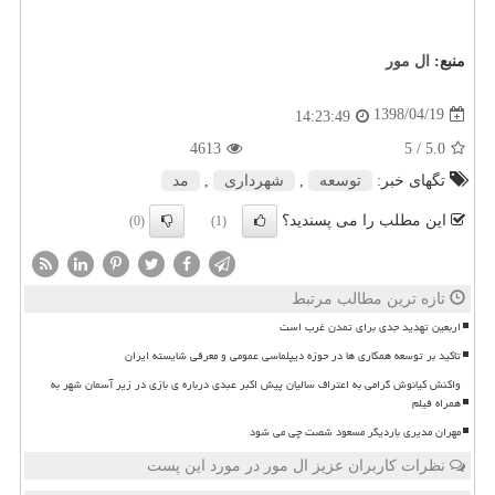
منبع:
ال مور
1398/04/19
14:23:49
4613
/ 5
5.0
تگهای خبر:
توسعه
,
شهرداری
,
مد
این مطلب را می پسندید؟
(0)
(1)
تازه ترین مطالب مرتبط
اربعین تهدید جدی برای تمدن غرب است
تاکید بر توسعه همکاری ها در حوزه دیپلماسی عمومی و معرفی شایسته ایران
واکنش کیانوش گرامی به اعتراف سالیان پیش اکبر عبدی درباره ی بازی در زیر آسمان شهر به
همراه فیلم
مهران مدیری باردیگر مسعود شصت چی می شود
نظرات کاربران عزیز ال مور در مورد این پست