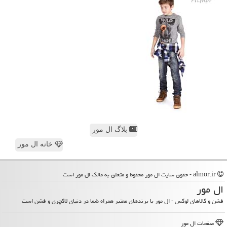
بلاگ ال مور
خانه ال مور
almor.ir - حقوق سایت ال مور محفوظ و متعلق به مالک ال مور است
ال مور
فشن و کالاهای لوکس - ال مور با برندهای معتبر همراه شما در دنیای لاکچری و فشن است
صفحات ال مور