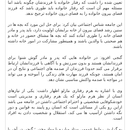
تعیین شده را داشت كه رفتار خانواده با فرزندشان چگونه باشد اما
مسئله مهم آن است كه رفتار خانواده باید طوری باشد كه فرزند
فضای بیرون خانواده را به فضای درون خانواده ترجیح ندهد.
این جامعه شناس اجتماعی بیان كرد: برای حل این مورد كه بچه ها در
سنین رشد فضای بیرون از خانه برایشان اولویت دارد، باید پدر و مادر
فضای خانه را طوری آماده كنند كه بچه ها مشتاق حضور در خانه و
هم صحبتی با والدین باشند و همینطور مشاركت در امور خانه داشته
باشند.
گنجی افزود: در خانواده هایی كه پدر و مادر گوش شنوا برای
فرزندانشان هستند و بدون سرزنش و با آگاهی با فرزندانشان ارتباط
برقرار می كنند حدودا فرزندان از صدمه های اجتماعی و نتایج آن در
امان هستند، چونكه فرزند مهارت های زندگی را آموخته و می تواند
در مواجه با صدمه واكنش مناسبی نشان دهد.
وی با اشاره به هرم رفتاری مازلو اظهار داشت: یكی از نیازهای
انسان از نظر هرم مازلو كه یك هرم رفتاری و مدیریتی است
خودشكوفایی شخصیتی و احترام اجتماعی داشتن در جامعه می باشد
ازاین رو یكی از مسائلی است كه انسان رو پایبند به قوانین و دور
نگه داشتن ازآسیب ها می كند، استقلال و شخصیت دادن به افراد
است.
به گزارش روابط عمومی ستاد مبارزه با مواد مخدر ؛ گنجی در آخر با