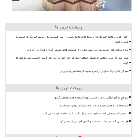
پربیننده ترین ها
رفتار های بزدلانه خبرنگاران رسانه های معاند ناشی از بی اعتنایی به رسالت خبرنگاری است به
همراه فیلم
ویژه برنامه های تلویزیون در عید غدیر، درگذشت امام خمینی (ره) و قیام ۱۵ خرداد
دبیر شورای عالی انقلاب فرهنگی خواهان معرفی جان فدایان در حوزه بین المللی شد به همراه
فیلم
معرفی شیراوند بعنوان رئیس جدید فرهنگسرای نیاوران
پربحث ترین ها
شروع به کار موکب باید برخاست نهاد کتابخانه های عمومی کشور
سینماها در دومین هفته مرداد ۴۴ میلیارد تومان فروختند
اربعین آئین جمعی که انسجام، امید و آزادگی را در جامعه تقویت می کند
قراردادی که سرنوشت صنعت واکسن ایران را عوض کرد