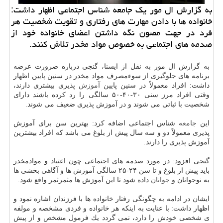
به گزارش ال مور یك جامعه شناس اجتماعی اظهار داشت:
خانواده ها با دادن مهارت های رفتاری و تقویت شخصیت هر
فرد در جهت مصون نگه داشتن اعضای خانواده خود از
صدمه های اجتماعی به خصوص مواد مخدر تلاش كنند.
به گزارش ال مور به نقل از ایسنا، گنجی درباره ضرورت عرضه
برنامه های جلوگیری از سوءمصرف مواد مخدر در سنین پایین اظهار
داشت: افراد معمولاً در سنین پایین
آموزش
پذیری بیشتری دارند،
وقتی افراد مرز سنی ۳۰-۴۰-۵۰ سالگی را رد كرده باشند دارای
شخصیت با ثباتی می شوند و در آموزش پذیری ضعیف می شوند.
این
جامعه
شناس اجتماعی اضافه كرد: بهترین سن برای آموزش
پذیری معمولاً دو و سه سال پیش از بلوغ می باشد كه افراد بیشترین
آموزش پذیری را دارند.
گنجی افزود: در مورد صدمه های اجتماعی چون اعتیاد و موادمخدر
باید پیش از بلوغ و تا سن ۲۴-۲۵ سالگی آموزش ها و آگاهی بخشی ها
به نوجوانان و
جوانان
داده شود تا این آموزش ها مثمرثمر واقع شود.
ایشان در ادامه به چگونگی رفتار خانواده ها با فرزندان اشاره نمود و
اظهار داشت: با عنایت به اینكه هر خانواده و فردی مشخصه و مولفه
ی شخصی خودش را دارد، نمی گردد یك فرمول مشخص و از پیش