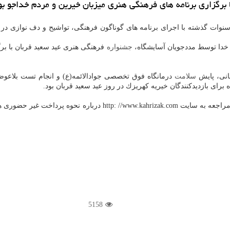
 برگزاری برنامه های فرهنگی هنری میزبان خیرین و مردم خداجو بو
 خدا توسط مددجویان آسایشگاه،
جشنواره
فرهنگی هنری عید سعید قربان با ب
انی، پایش
سلامت
درمانگاه فوق تخصصی جوادالائمه(ع) و انجام تست بلاعوض
رای بازدیدكنندگان خیریه كهریزك در روز عید سعید قربان بود.
به گزارش روابط عمومی موسسه خیریه كهریزك، نیكوكاران می توانند با 
5158