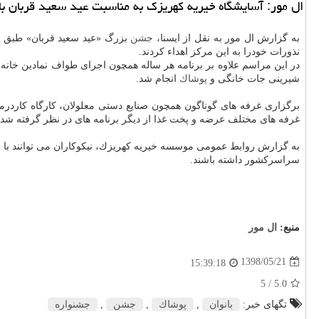
ال مور: آسایشگاه خیریه كهریزك به مناسبت عید سعید قربان با
به گزارش ال مور به نقل از ایسنا،
جشن
نذورات خودرا به این مركز اهداء كردند.
در این مراسم علاوه بر برنامه هر ساله همچون اجرای طواف نمادین خانه
شیرینی جات خانگی و
پوشاك
انجام شد.
برگزاری غرفه های گوناگون همچون صنایع دستی معلولان، كارگاه كاردرم
غرفه های مختلف عرضه و پخت غذا از دیگر برنامه های در نظر گرفته شده ب
سراسركشور داشته باشند.
منبع:
ال مور
1398/05/21
15:39:18
/ 5
5.0
تگهای خبر:
بانوان
,
پوشاك
,
جشن
,
جشنواره