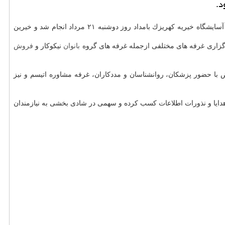
د.
بزرگ «عید سعید قربان» طبق سنوات گذشته با اجرای برنامه های گوناگون فرهنگی، تواشیح و دف نوازی در آسایشگاه خیریه كهریزك بامداد روز دوشنبه ۲۱ مرداد انجام شد و خیرین
رگزاری غرفه های مختلفی ازجمله غرفه های گروه
بانوان
نیكوكار و
فروش
 با حضور پزشكان، روانشناسان و مددكاران، غرفه مشاوره اتیسم و نیز
مراجعه به سایت http: //www.kahrizak.com درباره نحوه پرداخت غیر حضوری هدایا و نذورات اطلاعات كسب كرده و سهمی در شادی بخشی به نیازمندان