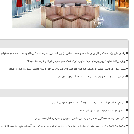
رفتار های بزدلانه خبرنگاران رسانه های معاند ناشی از بی اعتنایی به رسالت خبرنگاری است به همراه فیلم
ویژه برنامه های تلویزیون در عید غدیر، درگذشت امام خمینی (ره) و قیام ۱۵ خرداد
دبیر شورای عالی انقلاب فرهنگی خواهان معرفی جان فدایان در حوزه بین المللی شد به همراه فیلم
معرفی شیراوند بعنوان رئیس جدید فرهنگسرای نیاوران
شروع به کار موکب باید برخاست نهاد کتابخانه های عمومی کشور
اربعین تهدید جدی برای تمدن غرب است
تاکید بر توسعه همکاری ها در حوزه دیپلماسی عمومی و معرفی شایسته ایران
واکنش کیانوش گرامی به اعتراف سالیان پیش اکبر عبدی درباره ی بازی در زیر آسمان شهر به همراه فیلم