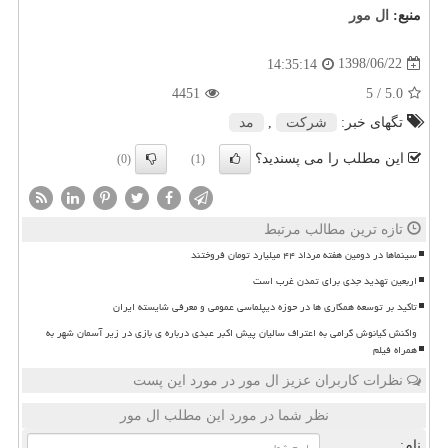
منبع:
ال مور
1398/06/22
14:35:14
4451
/ 5
5.0
تگهای خبر:
شركت
,
مد
این مطلب را می پسندید؟
(0)
(1)
تازه ترین مطالب مرتبط
سینماها در دومین هفته مرداد ۴۴ میلیارد تومان فروختند
اربعین تهدید جدی برای تمدن غرب است
تاکید بر توسعه همکاری ها در حوزه دیپلماسی عمومی و معرفی شایسته ایران
واکنش کیانوش گرامی به اعتراف سالیان پیش اکبر عبدی درباره ی بازی در زیر آسمان شهر به
همراه فیلم
نظرات کاربران عزیز ال مور در مورد این پست
نظر شما در مورد این مطلب ال مور
نام: