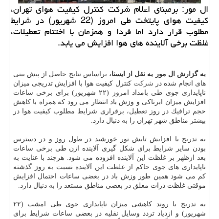
ال مور: برمبنای اعلام شركت كنترل كیفیت هوای تهران،
كیفیت هوای پایتخت طی امروز (22 شهریور) در شرایط
مطلوب قرار دارد اما فردا و همزمان با اختتام تعطیلات،
غلظت برخی آلاینده های هوا افزایش می یابد.
به گزارش ال مور به نقل از ایسنا،
براساس نتایج حاصل از پیش بینی
های انجام شده در
شركت
كنترل كیفیت هوا با افزایش تدریجی میزان
ناپایداری جوی طی بامداد امروز (۲۲ شهریور) برای برخی ساعات
افزایش میزان ابرناكی و وزش باد انتظار می رود كه همراه با كاهش
حجم ترافیك در روز تعطیل، برقراری شرایط مطلوب كیفیت هوا در
بیشتر مناطق شهر تهران را به دنبال دارد.
به تدریج با افزایش تابش نور خورشید در طول روز و در دسترس
بودن سایر شرایط برای شكل گیری آلاینده ازن طی برخی ساعات
بعد ازظهر بر غلظت این آلاینده افزوده می شود. هرچند با عنایت به
ناپایداری های جوی حاكم از غلظت این آلاینده نسبت به روز گذشته
كم می شود همین طور وزش باد در بعضی ساعات احتمال افزایش
موقتی غلظت ذرات معلق در بعضی مناطق مستعد را به دنبال دارد.
به تدریج با روند كاهشی میزان ناپایداری جوی طی امشب (۲۲
شهریور) و ازدیاد تردد وسایل نقلیه در بعضی ساعات شرایط برای