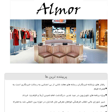
پربیننده ترین ها
رفتار های بزدلانه خبرنگاران رسانه های معاند ناشی از بی اعتنایی به رسالت خبرنگاری است به
همراه فیلم
ویژه برنامه های تلویزیون در عید غدیر، درگذشت امام خمینی (ره) و قیام ۱۵ خرداد
دبیر شورای عالی انقلاب فرهنگی خواهان معرفی جان فدایان در حوزه بین المللی شد به همراه
فیلم