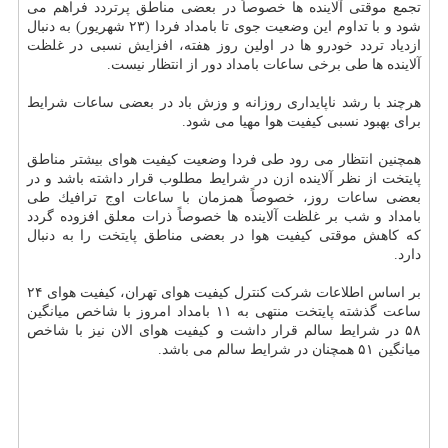
تجمع موقتی آلاینده ها خصوصاً در بعضی مناطق پرتردد فراهم می
شود و با تداوم این وضعیت جوی تا بامداد فردا (۲۳ شهریور) به دنبال
ازدیاد تردد خودرو ها در اولین روز هفته، افزایش نسبی در غلظت
آلاینده ها طی برخی ساعات بامداد دور از انتظار نیست.
هرچند با رشد ناپایداری روزانه و وزش باد در بعضی ساعات شرایط
برای بهبود نسبی كیفیت هوا مهیا می شود.
همچنین انتظار می رود طی فردا وضعیت كیفیت هوای بیشتر مناطق
پایتخت از نظر آلاینده ازن در شرایط مطلوب قرار داشته باشد و در
بعضی ساعات روز، خصوصاً همزمان با ساعات اوج ترافیك طی
بامداد و شب بر غلظت آلاینده ها خصوصاً ذرات معلق افزوده گردد
كه كاهش موقتی كیفیت هوا در بعضی مناطق پایتخت را به دنبال
دارد.
بر اساس اطلاعات شركت كنترل كیفیت هوای تهران، كیفیت هوای ۲۴
ساعت گذشته پایتخت منتهی به ۱۱ بامداد امروز با شاخص میانگین
۵۸ در شرایط سالم قرار داشت و كیفیت هوای الان نیز با شاخص
میانگین ۵۱ همچنان در شرایط سالم می باشد.