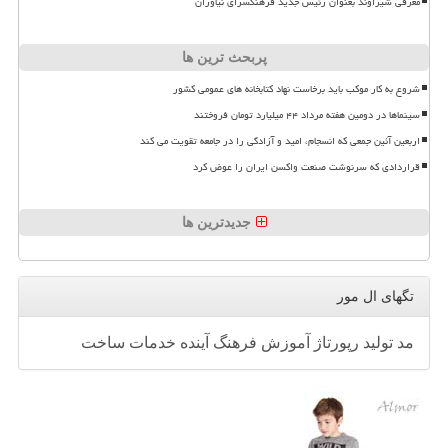
معرفی شیراوند بعنوان رئیس جدید فرهنگسرای نیاوران
پربحث ترین ها
شروع به کار موکب باید برخاست نهاد کتابخانه های عمومی کشور
سینماها در دومین هفته مرداد ۴۴ میلیارد تومان فروختند
اربعین آئین جمعی که انسجام، امید و آزادگی را در جامعه تقویت می کند
قراردادی که سرنوشت صنعت واکسن ایران را عوض کرد
جدیدترین ها
تگهای ال مور
مد
تولید
رپورتاژ
آموزش
فرهنگ
آینده
خدمات
ساخت