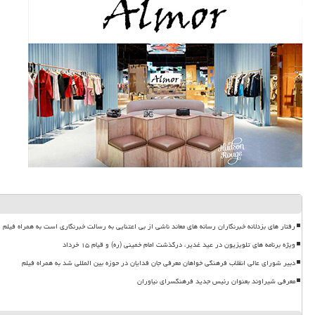
رفتار های بزدلانه خبرنگاران رسانه های معاند ناشی از بی اعتنایی به رسالت خبرنگاری است به همراه فیلم
ویژه برنامه های تلویزیون در عید غدیر، درگذشت امام خمینی (ره) و قیام ۱۵ خرداد
دبیر شورای عالی انقلاب فرهنگی خواهان معرفی جان فدایان در حوزه بین المللی شد به همراه فیلم
معرفی شیراوند بعنوان رئیس جدید فرهنگسرای نیاوران