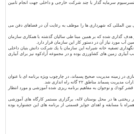
نسرسیوم سرمایه گذار با چند شركت خارجی و داخلی جهت انجام تامین
 زیست محیطی بین المللی كه شهرداری ها را موظف به رعایت آن در فضاهای دفن می
زش و دفع آرادكوه جهت ایجاد فضای سبز هدف گذاری شده كه بر همین مبنا طی سالیان گذشته با همكاری سازمان
نگهداری تصفیه خانه شیرابه این سازمان با یك شركت دانش بنیان داخلی
حصول نهایی آن آبی مناسب آبیاری زمین های كشاورزی بوده و در مجموعه آرادكوه نیز برای آبیاری
زی در زمینه مدیریت صحیح پسماند، در چارچوب ویژه برنامه ای با عنوان
 قشر كودك و نوجوان به مفاهیم برنامه ریزی شده آموزشی و مورد انتظار
 ریختنی ها در محل بوستان لاله، برگزاری مستمر كارگاه های آموزشی
راه با مسابقه و اهدای جوایز قسمتی از برنامه های این جشنواره بوده