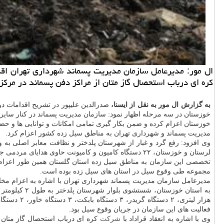
كره ای درباب استحصال گاز متان از مراكز دفن پسماند در مركز 
به گزارش ال مور به نقل از ایسنا،
صدرالدین علیپور در تشریح اقدامات د
خوزستان در سه مرحله اظهار نمود: سازمان مدیریت پسماند در كنار سایر
خوزستان اعزام كرده و ضمن بكار گیری تمامی امكانات و توانایی ها و
مدیریت پسماند و شهرداری تهران به مناطق سیل زده كشور اعزام كرد.
تخصصی این سازمان به مناطق سیل زده استان گلستان همین طور اعزام ن
مجموعه طی وقوع سیل در استان های سیل زده بوده است.
به استان خوزستان، شستشوی بلوار شهرستان پلدختر به طول ۲ كیلومتر افزود: این
فعالیت های این سازمان در جریان وقوع سیل بود.
وی با اشاره به انعقاد قراداد با
شركت
كره ای درباب استحصال گاز متان ا