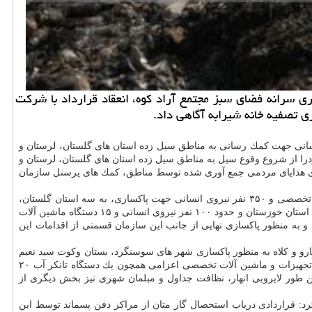
مل سازمان مدیریت پسماند شهرداری تهران اقدامات دوسالانه این سازمان را تشریح نمود و از افزایش 20 هكتاری سرانه فضای سبز مجتمع آراد كوه، انعقاد قرارداد با شركت
ی تصفیه خانه شیرابه آگاهی داد.
 انسانی جهت كمك رسانی به مناطق سیل زده استان های گلستان، لرستان و
درا از شروع وقوع سیل به مناطق سیل زده استان های گلستان، لرستان و
اوی هدایای مردمی جمع آوری شده توسط مناطق، كمك های پرسنل سازمان
وی افزود: رفع گرد و غبار از شهرستان پلدختر و نظافت معابر اصلی به وسیله نیروهای اعزامی این سازمان و اعزام ۱۳۵ دستگاه ماشین آلات سنگین تخصصی و ۳۵۰ نفر نیروی انسانی جهت پاكسازی، به سه استان گلستان،
لرستان و خوزستان، ۲۲ دستگاه كامیون و كامیونت حاوی هدایای مردمی جمع آوری شده توسط مناطق ۳، ۴، ۸، ۱۰، ۱۳، ۱۵، ۱۷، ۱۱، ۱۴، ۱۹، ۲۱ و ۲ به استان خوزستان و حدود ۱۰۰ نفر نیروی انسانی و ۱۵ دستگاه ماشین آلات
به منظور پاكسازی نهایی از جانب این سازمان قسمتی از اقدامات این
غون، چكمه، دستكش، بیل، جارو و دسته جارو و كلاه به منظور پاكسازی شهر های سوسنگرد، بستان وكوت سید نعیم
توسط چهل نفر از نیروهای اعزامی این سازمان به همراه تجهیزات و ماشین آلات تخصصی اعزامی همچون یك دستگاه تانكر آب ۲۰
دستگاه خودرو راهور، ۵ دستگاه خودرو سواری و ۵ دستگاه واترجت انجام شد. همین طور لایروبی انهار، نظافت جداول و مبلمان شهری نیز بخش دیگری از
رد: قراردادی درباب استحصال گاز متان از مراكز دفن پسماند توسط این