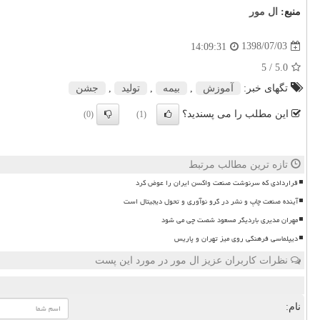
منبع:
ال مور
1398/07/03
14:09:31
/ 5
5.0
تگهای خبر:
آموزش
,
بیمه
,
تولید
,
جشن
این مطلب را می پسندید؟
(0)
(1)
تازه ترین مطالب مرتبط
قراردادی که سرنوشت صنعت واکسن ایران را عوض کرد
آینده صنعت چاپ و نشر در گرو نوآوری و تحول دیجیتال است
مهران مدیری باردیگر مسعود شصت چی می شود
دیپلماسی فرهنگی روی میز تهران و پاریس
نظرات کاربران عزیز ال مور در مورد این پست
نام: