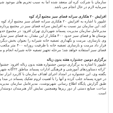
سازمان با شركت كره ای منعقد شده اما به سبب تحریم های موجود شرك
سرمایه لازم در حال انجام می باشد.
افزایش ۲۰ هكتاری سرانه فضای سبز مجتمع آراد كوه
علیپور با اشاره به افزایش ۲۰ هكتاری سرانه فض
كند، این سازمان نیز نسبت به افزایش سرانه فضای سبز در مجتمع پردازش و
بوستان ها و فضای سبز حدود ۳۰۰ هكتار از این مقدار، به فضای سبز تبدیل و افزایش فضای سبز تا رسیدن به هدف برنامه ریزی شده با در نظر گرفتن تامین آب مورد نیاز آن در دستور كار این سازمان قرار دارد.
وی بازسازی، مرمت و نگهداری تصفیه خانه شیرابه را بعنوان بخش دیگری 
قرار داد مرمت و
فضای سبز استفاده خواهد شد؛ مرحله تجهیز تصفیه خانه شیرابه انجام و م
برگزاری دومین
جشنواره
هفته بدون زباله
علیپور با اشاره به برگزاری دومین جشنواره هفته بدون زباله افزود: جشنو
"ارائه دستاوردهای آموزشی و فرهنگی ادارات پسماند مناطق ۲۲گانه شهر تهران" بامداد روز ۸ اردیبهشت ماه سال ۹۷ در محل بوستان لاله با مشاركت ادارات مدیریت پسماند مناطق ۲۲ گانه راه اندازی شد.
بگفته وی، این جشنواره در امتداد اجرای اهداف سازمان با كاربرد ابزار
در حوزه پسماند جلب كرده و آنها را با اهمیت لزوم تفكیك پسماند در مبدا 
طبق گزارش پایگاه اطلاع رسانی شهرنوشت، مدیرعامل سازمان مدیریت پس
ساخت
صنایع دستی از دور ریزها وهمچنین نمایش آثار هنرمندان دوستدار
است.