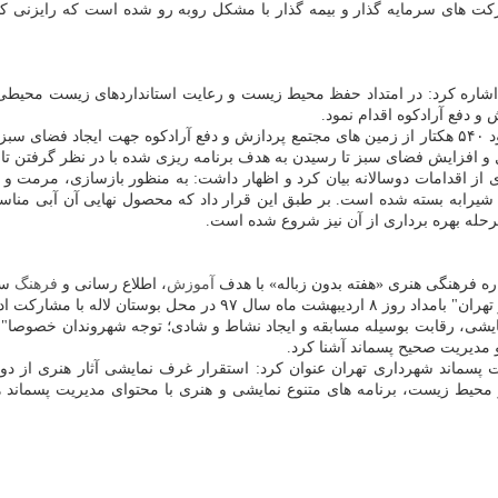
ت های سرمایه گذار و بیمه گذار با مشكل روبه رو شده است كه رایزنی ك
ای سبز مجتمع آراد كوه اشاره كرد: در امتداد حفظ محیط زیست و رعایت استانداردهای
 دفع آرادكوه اقدام نمود.
مدیرعامل سازمان مدیریت پسماند شهرداری تهران افزود: در مجموع حدود ۵۴۰ هكتار از زمین های مجتمع پردا
از اقدامات دوسالانه بیان كرد و اظهار داشت: به منظور بازسازی، مرمت و 
 بازسازی تصفیه خانه با ظرفیت روزانه ۴۰۰ متر مكعب شیرابه بسته شده است. بر طبق این قرار داد كه م
رحله بهره برداری از آن نیز شروع شده است.
اره فرهنگی هنری «هفته بدون زباله» با هدف
آموزش
، اطلاع رسانی و
فرهنگ
سا
 نمایشی، رقابت بوسیله مسابقه و ایجاد نشاط و شادی؛ توجه شهروندان خصوصا"
و مدیریت صحیح پسماند آشنا كرد.
ماند شهرداری تهران عنوان كرد: استقرار غرف نمایشی آثار هنری از دور
 محیط زیست، برنامه های متنوع نمایشی و هنری با محتوای مدیریت پسماند هم