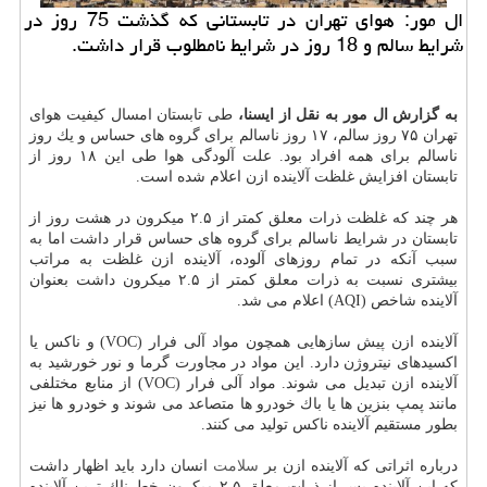
ال مور: هوای تهران در تابستانی كه گذشت 75 روز در
شرایط سالم و 18 روز در شرایط نامطلوب قرار داشت.
به گزارش ال مور به نقل از ایسنا،
طی تابستان امسال كیفیت هوای
تهران ۷۵ روز سالم، ۱۷ روز ناسالم برای گروه های حساس و یك روز
ناسالم برای همه افراد بود. علت آلودگی هوا طی این ۱۸ روز از
تابستان افزایش غلظت آلاینده ازن اعلام شده است.
هر چند كه غلظت ذرات معلق كمتر از ۲.۵ میكرون در هشت روز از
تابستان در شرایط ناسالم برای گروه های حساس قرار داشت اما به
سبب آنكه در تمام روزهای آلوده، آلاینده ازن غلظت به مراتب
بیشتری نسبت به ذرات معلق كمتر از ۲.۵ میكرون داشت بعنوان
آلاینده شاخص (AQI) اعلام می شد.
آلاینده ازن پیش سازهایی همچون مواد آلی فرار (VOC) و ناكس یا
اكسیدهای نیتروژن دارد. این مواد در مجاورت گرما و نور خورشید به
آلاینده ازن تبدیل می شوند. مواد آلی فرار (VOC) از منابع مختلفی
مانند پمپ بنزین ها یا باك خودرو ها متصاعد می شوند و خودرو ها نیز
بطور مستقیم آلاینده ناكس تولید می كنند.
درباره اثراتی كه آلاینده ازن بر
سلامت
انسان دارد باید اظهار داشت
كه این آلاینده پس از ذرات معلق ۲.۵ میكرون خطرناك ترین آلاینده