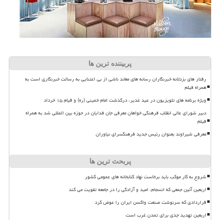
پربیننده ترین ها
رفتار های بزدلانه خبرنگاران رسانه های معاند ناشی از بی اعتنایی به رسالت خبرنگاری است به
همراه فیلم
ویژه برنامه های تلویزیون در عید غدیر، درگذشت امام خمینی (ره) و قیام ۱۵ خرداد
دبیر شورای عالی انقلاب فرهنگی خواهان معرفی جان فدایان در حوزه بین المللی شد به همراه
فیلم
معرفی شیراوند بعنوان رئیس جدید فرهنگسرای نیاوران
پربحث ترین ها
شروع به کار موکب باید برخاست نهاد کتابخانه های عمومی کشور
اربعین آئین جمعی که انسجام، امید و آزادگی را در جامعه تقویت می کند
قراردادی که سرنوشت صنعت واکسن ایران را عوض کرد
اربعین تهدید جدی برای تمدن غرب است