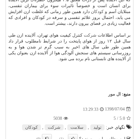
برای انسان است و خصوصاً تاثیرات سوء برای بیماران تنفسی،
مبتلایان آسم و
كودكان
دارد همین طور زمانی كه غلظت ازن افزایش
می یابد، احتمال بروز علائم تنفسی و سرفه در كودكان و افرادی كه
فعالیت زیادی در فضای بیرون دارند، بیشتر است.
بر اساس اطلاعات
شركت
كنترل كیفیت هوای تهران، آلاینده ازن طی
سال قبل ۱۲ روز از هوای پایتخت را در شرایط نامطلوب قرار داد
همین طور طی سال های اخیر به سبب گرم تر شدن هوا و به
روزرسانی سیستم های سنجش آلودگی هوا از آلاینده ازن بعنوان یكی
از آلاینده های تابستانی نام برده می شود.
منبع:
ال مور
1398/07/04
13:29:33
5038
/ 5
5.0
تگهای خبر:
تولید
,
سلامت
,
شركت
,
كودكان
این مطلب را می پسندید؟