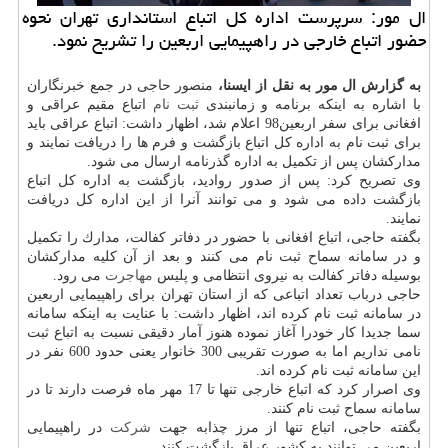
ال مور: سرپرست اداره كل اتباع استانداری تهران نحوه
حضور اتباع خارجی در راهپیمایی اربعین را تشریح نمود.
به گزارش ال مور به نقل از ایسنا،
منصور حاجی در جمع خبرنگاران
با اشاره به اینكه برنامه و زمانبندی
ثبت نام
اتباع مقیم عراقی و
افغانی برای سفر اربعین98 اعلام شد، اظهار داشت: اتباع عراقی باید
برای ثبت نام به اداره كل اتباع بازگشت و فرم ها را دریافت نمایند و
مداركشان پس از تكمیل به اداره گذرنامه ارسال می شود.
وی تصریح كرد: پس از صدور روادید، بازگشت به اداره كل اتباع
بازگشت داده می شود و می توانند آنرا از این اداره كل دریافت
نمایند.
بگفته حاجی، اتباع افغانی با حضور در دفاتر كفالت، مدارك را تكمیل
و در سامانه سماح ثبت نام می كنند و بعد از آن كلیه مداركشان
بوسیله دفاتر كفالت به نیروی انتظامی و پلیس
مهاجرت
می رود.
حاجی درباب تعداد اتباعی كه از استان تهران برای راهپیمایی اربعین
در سامانه ثبت نام كرده اند، اظهار داشت: با عنایت به اینكه سامانه
سما جدیدا كار خودرا آغاز نموده هنوز آمار دقیقی نسبت به اتباع ثبت
نامی نداریم اما به صورت تقریبی 300 خانوار یعنی حدود 600 نفر در
این سامانه ثبت نام كرده اند.
وی اصرار كرد كه اتباع خارجی تنها تا 17 مهر ماه فرصت دارند تا در
سامانه سماح ثبت نام كنند.
بگفته حاجی، اتباع تنها از مرز چذابه جهت
شركت
در راهپیمایی
اربعین می توانند به كشور عراق بازگشت كنند.