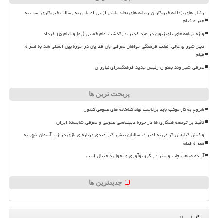
رفتار های بزدلانه خبرنگاران رسانه های معاند ناشی از بی اعتنایی به رسالت خبرنگاری است به
همراه فیلم
ویژه برنامه های تلویزیون در عید غدیر، درگذشت امام خمینی (ره) و قیام ۱۵ خرداد
دبیر شورای عالی انقلاب فرهنگی خواهان معرفی جان فدایان در حوزه بین المللی شد به همراه
فیلم
معرفی شیراوند بعنوان رئیس جدید فرهنگسرای نیاوران
پربحث ترین ها
شروع به کار موکب باید برخاست نهاد کتابخانه های عمومی کشور
تاکید بر توسعه همکاری ها در حوزه دیپلماسی عمومی و معرفی شایسته ایران
واکنش کیانوش گرامی به اعتراف سالیان پیش اکبر عبدی درباره ی بازی در زیر آسمان شهر به
همراه فیلم
آینده صنعت چاپ و نشر در گرو نوآوری و تحول دیجیتال است
جدیدترین ها