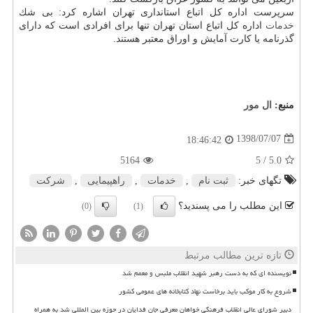
سرپرست اداره كل اتباع استانداری تهران اشاره كرد: بی شك
خدمات
اداره كل اتباع استان تهران تنها برای افرادی است كه دارای
گذرنامه یا كارت آمایش و اوراق معتبر هستند.
منبع:
ال مور
1398/07/07
18:46:42
5164
/ 5
5.0
تگهای خبر:
ثبت نام
,
خدمات
,
راهپیمایی
,
شركت
این مطلب را می پسندید؟
(0)
(1)
تازه ترین مطالب مرتبط
نویسنده ای که به دست رهبر شهید انقلاب ملبس و معمم شد
شروع به کار موکب باید برخاست نهاد کتابخانه های عمومی کشور
دبیر شورای عالی انقلاب فرهنگی خواهان معرفی جان فدایان در حوزه بین المللی شد به همراه