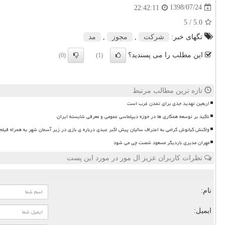
1398/07/24
22:42:11
/ 5
5.0
تگهای خبر:
شركت
,
مجوز
,
مد
این مطلب را می پسندید؟
(0)
(1)
تازه ترین مطالب مرتبط
اربعین تهدید جدی برای تمدن غرب است
تاکید بر توسعه همکاری ها در حوزه دیپلماسی عمومی و معرفی شایسته ایران
واکنش کیانوش گرامی به اعتراف سالیان پیش اکبر عبدی درباره ی بازی در زیر آسمان شهر به همراه فیلم
مهران مدیری باردیگر مسعود شصت چی می شود
نظرات کاربران عزیز ال مور در مورد این پست
نام:
ایمیل: