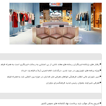
رفتار های بزدلانه خبرنگاران رسانه های معاند ناشی از بی اعتنایی به رسالت خبرنگاری است به همراه فیلم
ویژه برنامه های تلویزیون در عید غدیر، درگذشت امام خمینی (ره) و قیام ۱۵ خرداد
دبیر شورای عالی انقلاب فرهنگی خواهان معرفی جان فدایان در حوزه بین المللی شد به همراه فیلم
معرفی شیراوند بعنوان رئیس جدید فرهنگسرای نیاوران
شروع به کار موکب باید برخاست نهاد کتابخانه های عمومی کشور