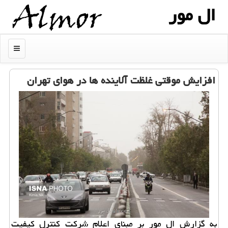
ال مور
منو
افزایش موقتی غلظت آلاینده ها در هوای تهران
به گزارش ال مور بر مبنای اعلام شركت كنترل كیفیت