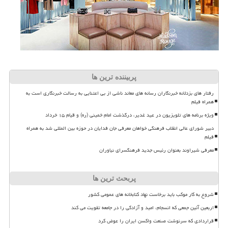
پربیننده ترین ها
رفتار های بزدلانه خبرنگاران رسانه های معاند ناشی از بی اعتنایی به رسالت خبرنگاری است به
همراه فیلم
ویژه برنامه های تلویزیون در عید غدیر، درگذشت امام خمینی (ره) و قیام ۱۵ خرداد
دبیر شورای عالی انقلاب فرهنگی خواهان معرفی جان فدایان در حوزه بین المللی شد به همراه
فیلم
معرفی شیراوند بعنوان رئیس جدید فرهنگسرای نیاوران
پربحث ترین ها
شروع به کار موکب باید برخاست نهاد کتابخانه های عمومی کشور
اربعین آئین جمعی که انسجام، امید و آزادگی را در جامعه تقویت می کند
قراردادی که سرنوشت صنعت واکسن ایران را عوض کرد