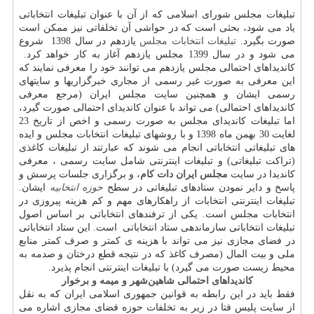
تبلیغات مجلس شورای اسلامی که از آن با عنوان تبلیغات انتخاباتی
یاد می شود، بحثی است که در حواشی آن تخلفاتی نیز ممکن است
صورت بگیرد.
تبلیغات انتخابات مجلس
یازدهم در سال 1398 شروع
می شود و در سال 1399 مجلس یازدهم آغاز به کار خواهد کرد.
كاندیداهای احتمالی مجلس یازدهم می توانند خود را معرفی نمایند که
این معرفی به صورت غیر رسمی از مجاری خبرگزاریها و سایتهای
رسمی ایشان و همچنین سایت مجلس ایران (مرجع معرفی
کاندیداهای احتمالی) می تواند با عنوان کاندیدای احتمالی صورت گیرد،
اما تبلیغات کاندیدای مجلس به صورت رسمی و اخص از تاریخ 23
لغایت 30 بهمن ماه 1398 و با روشهای تبلیغات انتخابات مجلس و ایده
های تبلیغاتی انتخاباتی انجام می شوند که عبارتند از تبلیغات کاغذی
(تراکت تبلیغاتی) و تبلیغات اینترنتی شامل سایت رسمی ، معرفی
کاندیدا در سایت
مجلس ایران دات کام
، و برگزاری جلسات پرسش و
پاسخ و دایر نمودن ستادهای تبلیغاتی در سطح
حوزه انتخابیه
ایشان.
تبلیغات اینترنتی انتخابات از راهکارهای مهم و کم هزینه پیروزی در
انتخابات مجلس است. یکی از ترفندهای انتخاباتی بر اساس اصول
تبلیغات انتخاباتی سازماندهی ستاد انتخاباتی است. این ستاد انتخاباتی
در فضای مجازی نیز می تواند با هزینه ی کمتر و صرف کمتر منابع
ملی و بیت المال (مصرف کاغذ که در نتیجه قطع درختان و صدمه به
محیط زیست صورت می گیرد) با تبلیغات اینترنتی انجام پذیرد.
کاندیداهای احتمالی شاهین‌شهر و میمه و برخوار
فقط باید در این رابطه به قوانین جمهوری اسلامی ایران که به نقل
از سایت پلیس فتا در زیر به تخلفات حوزه فضای مجازی اشاره می