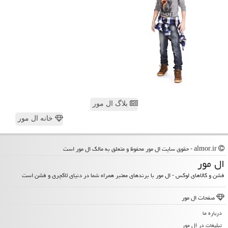
بلاگ ال مور
خانه ال مور
almor.ir - حقوق سایت ال مور محفوظ و متعلق به مالک ال مور است
ال مور
فشن و کالاهای لوکس - ال مور با برندهای معتبر همراه شما در دنیای لاکچری و فشن است
صفحات ال مور
درباره ما
تبلیغات در ال مور