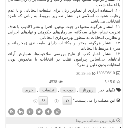
یا اعضاء شعب.
۱۰. استفاده ابزاری از تصاویر زنان برای تبلیغات انتخاباتی و یا عدم
رعایت شئونات اسلامی در انتشار تصاویر مربوط به زنانی که نامزد
انتخاباتی می‌باشند.
۱۱. انتشار هرگونه محتوا در جهت توهین‌، افترا و نشر اکاذیب با هدف
تخریب نظام‌، قوای سه‌گانه‌، سازمان‌های حکومتی و نهادهای اجرایی
و نظارتی انتخابات به منظور بهره‌برداری انتخاباتی.
۱۲. انتشار هرگونه محتوا و مکاتبات دارای طبقه‌بندی (محرمانه و
سری) مرتبط با انتخابات‌.
۱۳. انتشار اخبار کذب از نتایج بررسی صلاحیت‌ها‌، شمارش آراء‌،
ادعاهای بی‌اساس پیرامون تقلب در انتخابات یا مخدوش بودن
انتخابات بدون دلیل و مدرک.
1398/08/10
20:29:56
4538
/ 5
5.0
تگهای خبر:
رپورتاژ
,
بودجه
,
تبلیغات
,
خرید
این مطلب را می پسندید؟
(0)
(1)
تازه ترین مطالب مرتبط
روایت گر جنگ باید زبان حقیقت، حافظ امنیت و پاسدار انسجام ملی باشد