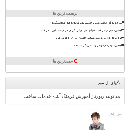
پربحث ترین ها
شروع به کار موکب باید برخاست نهاد کتابخانه های عمومی کشور
اربعین آئین جمعی که انسجام، امید و آزادگی را در جامعه تقویت می کند
قراردادی که سرنوشت صنعت واکسن ایران را عوض کرد
اربعین تهدید جدی برای تمدن غرب است
جدیدترین ها
تگهای ال مور
مد
تولید
رپورتاژ
آموزش
فرهنگ
آینده
خدمات
ساخت