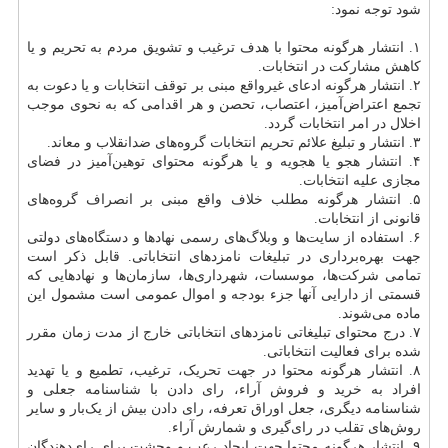
شود توجه نمود:
۱. انتشار هرگونه محتوا با هدف ترغیب و تشویق مردم به تحریم و یا
کاهش مشارکت در انتخابات.
۲. انتشار هرگونه ادعای غیرواقع مبنی بر توقف انتخابات و یا دعوت به
تجمع اعتراض‌آمیز‌، اعتصاب‌، تحصن و هر اقدامی که به نحوی موجب
اخلال در امر انتخابات گردد.
۳. انتشار و تبلیغ علائم تحریم انتخابات گروه‌های ضد‌انقلاب و معاند.
۴. انتشار هجو یا هجویه و یا هرگونه محتوای توهین‌آمیز در فضای
مجازی علیه انتخابات.
۵. انتشار هرگونه مطلب خلاف واقع مبنی بر انصراف گروه‌های
قانونی از انتخابات.
۶. استفاده از سایت‌ها و وبلاگ‌های رسمی نهادها و دستگاه‌های دولتی
جهت بهره‌برداری در تبلیغات نامزدهای انتخاباتی. قابل ذکر است
تمامی شرکت‌ها‌، موسسات‌، شهرداری‌ها‌، سازمان‌ها و نهادهایی که
قسمتی از دارایی آنها جزء بودجه و اموال عمومی است مشمول این
ماده می‌شوند.
۷. درج محتوای تبلیغاتی نامزدهای انتخاباتی خارج از مدت زمان مقرر
شده برای فعالیت انتخاباتی.
۸. انتشار هرگونه محتوا در جهت تحریک‌، ترغیب‌، تطمیع و یا تهدید
افراد به خرید و فروش آراء‌، رای دادن با شناسنامه جعلی و
شناسنامه دیگری‌، جعل اوراق تعرفه‌، رای دادن بیش از یک‌بار و سایر
روش‌های تقلب در رای‌گیری و شمارش آراء.
۹. انتشار هرگونه محتوا جهت ایجاد رعب و وحشت برای رای‌دهندگان