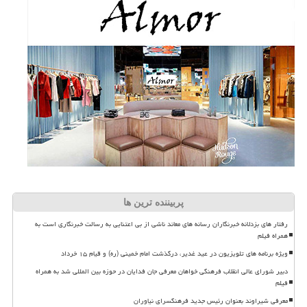
پربیننده ترین ها
رفتار های بزدلانه خبرنگاران رسانه های معاند ناشی از بی اعتنایی به رسالت خبرنگاری است به
همراه فیلم
ویژه برنامه های تلویزیون در عید غدیر، درگذشت امام خمینی (ره) و قیام ۱۵ خرداد
دبیر شورای عالی انقلاب فرهنگی خواهان معرفی جان فدایان در حوزه بین المللی شد به همراه
فیلم
معرفی شیراوند بعنوان رئیس جدید فرهنگسرای نیاوران