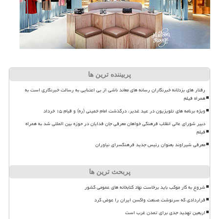
پربیننده ترین ها
رفتار های بزدلانه خبرنگاران رسانه های معاند ناشی از بی اعتنایی به رسالت خبرنگاری است به
همراه فیلم
ویژه برنامه های تلویزیون در عید غدیر، درگذشت امام خمینی (ره) و قیام ۱۵ خرداد
دبیر شورای عالی انقلاب فرهنگی خواهان معرفی جان فدایان در حوزه بین المللی شد به همراه
فیلم
معرفی شیراوند بعنوان رئیس جدید فرهنگسرای نیاوران
پربحث ترین ها
شروع به کار موکب باید برخاست نهاد کتابخانه های عمومی کشور
قراردادی که سرنوشت صنعت واکسن ایران را عوض کرد
اربعین تهدید جدی برای تمدن غرب است