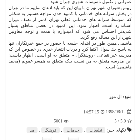
عمرانی و تكمیل تاسیسات شهری جبران شود.
رییس شورای شهر تهران با بیان این كه باید اذعان نماییم ما در تهران
در بخش سرانه های خدماتی با كمبود جدی مواجه هستیم به شكلی
كه متوسط سرانه های خدماتی فعلی تهران كمتر از نصف میزان
استاندارد است، اظهار نمود: این كمبود در بعضی مناطق بسیار
شدیدتر احساس می شود كه امیدوارم با همت و توجه معاونین
شهردار این مساله رفع گردد.
هاشمی همین طور در ابتدای جلسه با حضور در جمع خبرنگاران تنها
به پاسخ یك سوال اكتفا كرد و درباب انتشار خبری در خصوص این كه
مدرسه غیرانتفاعی «روشنگران» متعلق به او است، اظهار داشت:
این مدرسه متعلق به من نیست بلكه متعلق به همسر عمویم (محمد
هاشمی) است.
منبع:
ال مور
1398/08/12
14:57:15
5001
/ 5
5.0
تگهای خبر:
تبلیغات
,
خدمات
,
فرهنگ
,
مد