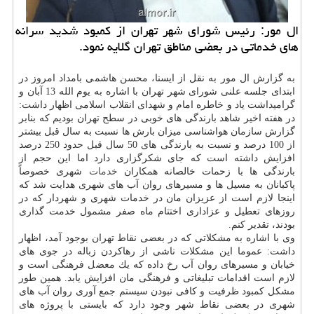
ال مور: رئیس شورای شهر تهران از كمبود شدید سرانه
های خدماتی در بعضی مناطق تهران گلایه نمود.
به گزارش ال مور به نقل از ایسنا، محسن هاشمی بامداد امروز در
ابتدای جلسه علنی شورای شهر تهران با اشاره به یوم الله 13 آبان و
گرامیداشت یاد و خاطره امام و شهدای انقلاب اسلامی اظهار داشت:
در هفته اخیر شاهد بارندگی های خوبی در سطح تهران بودیم كه بنابر
گزارش سازمان هواشناسی میزان بارش ها نسبت به سال قبل بیشتر
از 100 درصد و نسبت به بارندگی های 50 سال قبل حدود 250 درصد
افزایش داشته است كه جای شكرگزاری دارد اما این حجم از
بارندگی ها با زحمات خالصانه همكاران
خدمات
شهری خصوصاً
پاكبانان به مسیل ها و مسیرهای روان آب های شهری هدایت شد كه
اینجا لازم است از عزیزان مان در خدمات شهری و شهردار كه در
روزهای تعطیل و عزاداری اختتام ماه صفر مشمول خدمت گذاری
بودند، تقدیر كنم.
وی با اشاره به مشكلاتی كه در بعضی نقاط تهران بوجود آمد، اظهار
داشت: عموما این مشكلات ناشی از رهاكردن زباله در جوی های
خیابان و مسیرهای روان آب رخ داده كه یك معضل فرهنگی است و
لازم است اقدامات تبلیغاتی و فرهنگی مان افزایش یابد. همین طور
مشكل كمبود ظرفیت و كافی نبودن سیستم جمع آوری روان آب های
شهری در بعضی نقاط شهر وجود دارد كه بایستی با پروژه های