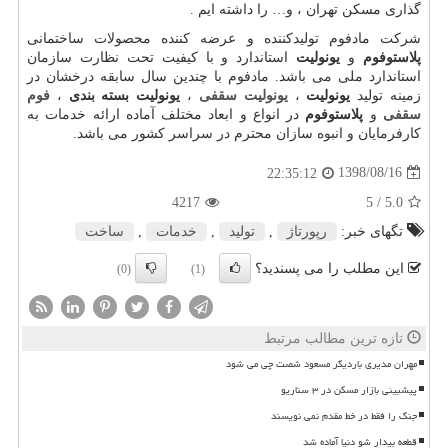
گذاری مسكن تهران ، و
…
را داشته ایم .
شرکت مادفوم تولیدکننده و عرضه کننده محصولات ساختمانی
پلاستوفوم
و
یونولیت
استاندارد و با کیفیت تحت نظارت سازمان
استاندارد ملی می باشد. مادفوم با چندین سال سابقه درخشان در
زمینه تولید
یونولیت
،
یونولیت سقفی
،
یونولیت بسته بندی
،
فوم
سقفی
و
پلاستوفوم
در انواع و ابعاد مختلف آماده ارائه خدمات به
کارفرمایان و انبوه سازان محترم در سراسر کشور می باشد.
1398/08/16
22:35:12
4217
/ 5
5.0
تگهای خبر:
رپورتاژ
,
تولید
,
خدمات
,
ساخت
این مطلب را می پسندید؟
(0)
(1)
تازه ترین مطالب مرتبط
مهران مدیری باردیگر مسعود شصت چی می شود
پیشبینی بازار مسکن در ۳ سناریو
جنگ را فقط در خط مقدم نمی نویسند
قطعه بیدار شو دنیا آماده شد