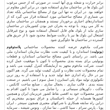
برابر حرارت و شعله وري آنها است. در صورتي كه از جنس مرغوب
اين بلوك ها در ساختمان سازي استفاده شود، در برابر آتش مقاوم تر
خواهند بود. در ايران نه تنها اين نوع از مصالح ساختماني بلكه تعداد
بي شماري از مصالح ساختماني مورد استفاده قرار مي گيرد كه از
استانداردهاي اجباري برخوردار نيستند و همچنان در ساختمان سازي
به كار مي روند. با توجه به بحران خيز بودن کشورمان در ساختمان
سازي نبايد از بلوك هاي قابل اشتعال استفاده شود و نوع غيرقابل
اشتعال اين بلوك ها نيز با رعايت ضوابط محدود شود تا از حريق هاي
گسترده در ساختمان ها جلوگيري شود.
شرکت مادفوم عرضه کننده محصولات ساختمانی
پلاستوفوم
(
یونولیت
) استاندارد و با کیفیت تحت نظارت سازمان استاندارد ملی
می باشد. در راستای تامین مصالح ساختمانی استاندارد و قطعات
یونولیتی برای بسته بندی محصولات تا کنون با موفقیت عمل کرده
است. شرکت مادفوم مجهز به آزمایشگاه کنترل کیفیت می باشد و
تمام محصولات تحت نظارت و کنترل کیفیت تولید می گردد. هم اکنون
نیز در حال راه اندازی خط توليد جديد و با استفاده از به روز ترین
تكنولو‍ژی تولید مواد پلی استایرن ( نسل سوم ) می باشیم. در صنعت
بسته بندی ، قالب سازی ، يخچال سازی ، صنایع ساخت كانكس ،
ماكت ، دكورهای سينمائی و… را شامل می شود؛ تا کنون اقدام به
صدور محصولات خود به اقصی نقاط كشور عزيزمان ايران و همچنین
كشورها همسايه از جمله تاجيكستان و عراق نموديم مفتخریم که
دراين راه سابقه همكاري با شركتهای معتبری همچون سينجر ، ايران
پويا ، پارس سرام ، سينا كاشی ، نما سازان ، ونوس شيشه ، سرمايه