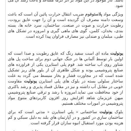
باشد. گاز موجود در این مواد بر اثر گرما مساعد و باعث رشد آن می
شود.
ویژگی مواد
پلاستوفوم
ضریب انتقال حرارت پائین آن است که باعث
وسعت دامنه مصرف آن گردیده است و آن را جهت عایق برودت،
رطوبت حرارت و صوت در صنعت، ساختمان، سرد خانه ها، بسته
بندی، یخدان، کلمن، گوی های ماهی گیری و امروزه در تشکل های
طبی، مبلمان و صندلی نیز مصارف فراوان پیدا کرده است.
یونولیت
ماده ای است سفید رنگ كه عايق رطوبت و صدا است که
اولین بار توسط آلماني ها در جنگ جهانی دوم برای ساخت پل های
شناور روی آب ساخته شد. فوم پلی استایرن یکی از فراورده های
صنایع پتروشیمی بوده و شکل ظاهری آن از بلور های ریز تشکیل
شده است که در مجاورت فشار و بخار منبسط می گردد به علت
ساختار سلولی بسته در بلوک های پلی استایرن
یونولیت
مقاومت
خوبی در مقابل آب داشته و نیز در مقابل فساد پذیری و رشد باکتری
از خود محافظت می نماید.امروزه با رشد و ترقي صنايع پتروشيمي
ميهن عزيزمان شاهد افزايش روز افزون كاربرد‌هاي متنوع مواد
پتروشيمي در امورات مختلف هستيم.
بلوک
یونولیت
ساختمانی « پلي استايرن » مدتي است كه براي
ساختمان سازي در کشور و در آپارتمان هاي بلند به دليل سبكي و كم
هزينه بودن مورد استقبال انبوه سازان قرار گرفته است.