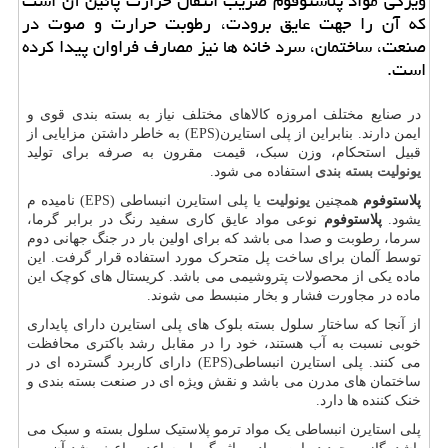
ویژگی مواد پلاستوفوم ضریب انتقال حرارت پائین آن است
كه آن را جهت عایق برودت، رطوبت حرارت و صوت در
صنعت، ساختمان، سرد خانه ها نیز مصارف فراوان پیدا كرده
است.
در صنایع مختلف امروزه کالاهای مختلف نیاز به بسته بندی قوی و
ایمن دارند. بنابراین از پلی استایرن(
EPS
) به خاطر داشتن مزایایی از
قبیل استحکام، وزن سبک، قیمت مقرون به صرفه برای تولید
یونولیت بسته بندی
استفاده می شود.
پلاستوفوم
همچنین
یونولیت
یا پلی استایرن انبساطی (
EPS
) نامیده م
یشود.
پلاستوفوم
نوعی مواد عایق کاری سفید رنگ در برابر گرما،
سرما، رطوبت و صدا می باشد که برای اولین بار در جنگ جهانی دوم
توسط آلمان برای ساخت پل متحرک مورد استفاده قرار گرفت. این
ماده یکی از محصولات پتروشیمی می باشد. کریستال های کوچک این
ماده در مجاورت فشار و بخار منبسط می شوند.
از آنجا که ساختار سلول بسته بلوک های پلی استایرن دارای پایداری
خوبی نسبت به آب هستند، خود را در مقابل رشد باکتری محافظت
می کنند. پلی استایرن انبساطی(
EPS
) دارای کاربرد گسترده ای در
ساختمان های مدرن می باشد و نقش ویژه ای در صنعت بسته بندی و
خنک کننده ها دارد.
پلی استایرن انبساطی یک مواد ترمو پلاستیک سلول بسته و سبک می