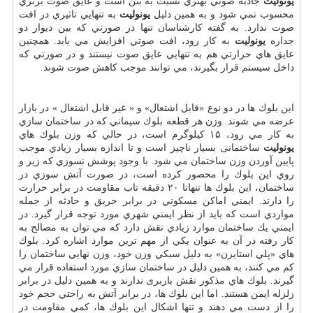
يونوليت
جاذبه صوتي بهتري نسبت به بتن است و عايق صوت برتري
محسوب نمي شود و به همين دليل
يونوليت
به تنهايي تاثيري در افت
صوت ندارد. به گفته كارشناسان تنها در صورتي كه بين ديوار دو
جداره
يونوليت
به كار رود، افت صوتي افزايش مي يابد. همچنين
عايق هاي حرارتي هم به تنهايي عايق صوت نيستند و در صورتي كه
داخل سيستم قرار بگيرند، مي توانند موجب كاهش صوت شوند.
اين بلوك ها در دو نوع «قابل اشتعال» و « غير قابل اشتعال » در بازار
عرضه مي شوند. وزن هر قطعه بلوك سيماني كه در ساختمان سازي
به كار مي رود، ۱۵ كيلوگرم است، در حالي كه وزن بلوك هاي
یونولیت
ساختمانی بسيار ناچيز است و تا اندازه بسيار زيادي موجب
پايين آوردن وزن ساختمان مي شود. با وجود پوشش نسوزي كه زير و
روي اين بلوك را محصور كرده است، در صورت آتش سوزي در
ساختمان، اين بلوك ها تنهاتا ۲۰ دقيقه تاب مقاومت در برابر حرارت
را دارند. ايمني اماكن مسكوني در برابر حريق و حادثه از جمله
مواردي است كه بايد از نظر ايمني شهري مورد توجه قرار گيرد. در
ايمني يك ساختمان موارد زيادي نقش دارد كه مي توان به مصالح به
كار رفته در آن به عنوان يكي از مهم ترين موارد اشاره كرد. بلوك
هاي «پلي استايرن» به دليل سبكي وزن خود، وزن نهايي ساختمان را
كم مي كنند، به همين دليل در ساختمان سازي مورد استفاده قرار مي
گيرند. بلوك هاي مذكور نقش باربری ندارند و به همين دليل در برابر
زلزله ايمن هستند. اما اين بلوك ها، در برابر آتش به راحتي حجم خود
را از دست مي دهند و تنها اشكال اين بلوك ها، كمي مقاومت در