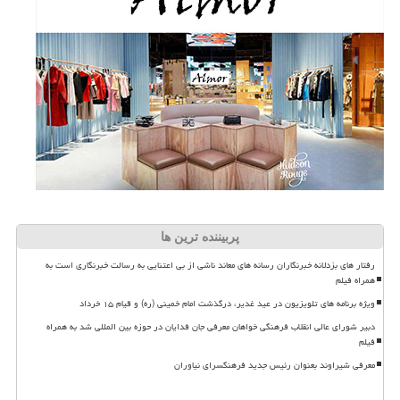
پربیننده ترین ها
رفتار های بزدلانه خبرنگاران رسانه های معاند ناشی از بی اعتنایی به رسالت خبرنگاری است به
همراه فیلم
ویژه برنامه های تلویزیون در عید غدیر، درگذشت امام خمینی (ره) و قیام ۱۵ خرداد
دبیر شورای عالی انقلاب فرهنگی خواهان معرفی جان فدایان در حوزه بین المللی شد به همراه
فیلم
معرفی شیراوند بعنوان رئیس جدید فرهنگسرای نیاوران