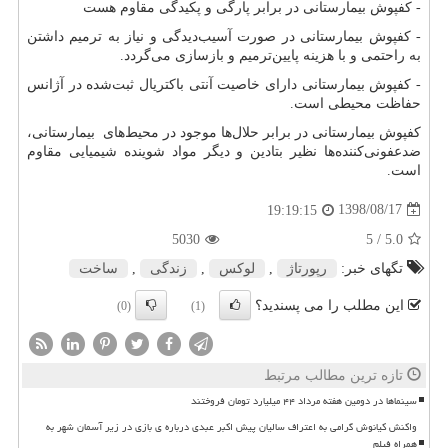
- کفپوش بیمارستانی در برابر پارگی و پکیدگی مقاوم هست
- کفپوش بیمارستانی در صورت آسیب‌دیدگی و نیاز به ترمیم داشتن
به راحتمی و با هزینه پایین‌ترمیم و بازسازی می‌گردد.
- کفپوش بیمارستانی دارای خاصیت آنتی باکتریال ثبت‌شده در آژانس
حفاظت محیطی است.
کفپوش بیمارستانی در برابر حلال‌ها موجود در محیط‌های بیمارستانی،
ضدعفونی‌کننده‌ها نظیر بتادین و دیگر مواد شوینده شیمیایی مقاوم
است.
1398/08/17
19:19:15
5030
/ 5
5.0
تگهای خبر:
رپورتاژ
,
لوكس
,
زندگی
,
ساخت
این مطلب را می پسندید؟
(0)
(1)
تازه ترین مطالب مرتبط
سینماها در دومین هفته مرداد ۴۴ میلیارد تومان فروختند
واکنش کیانوش گرامی به اعتراف سالیان پیش اکبر عبدی درباره ی بازی در زیر آسمان شهر به
همراه فیلم