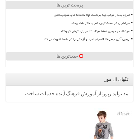
پربحث ترین ها
شروع به کار موکب باید برخاست نهاد کتابخانه های عمومی کشور
خبرنگاران در سخت ترین شرایط کنار ملت بودند
سینماها در دومین هفته مرداد ۴۴ میلیارد تومان فروختند
اربعین آئین جمعی که انسجام، امید و آزادگی را در جامعه تقویت می کند
جدیدترین ها
تگهای ال مور
مد
تولید
رپورتاژ
آموزش
فرهنگ
آینده
خدمات
ساخت