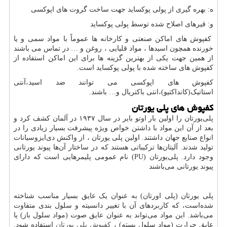
ه: بهره گیری از پولی پوکساید جهت ساخت گروت های اپوکسی
و: قیرهای اصلاح شده توسط پولی پوکساید
کفپوش های اماکن صنعتی و کارخانه ها عموماً با مواد سمی و یا
خورنده همچون اسیدها ، مواد قلیایی ، روغن و … در تماس می باشند
از همین جهت یکی از بهترین گزینه ها برای این اماکن استفاده از
کفپوش های ساخته شده با پولی پوکساید است.
کفپوش های اپوکسی می توانند ضد اسید،آنتی
استاتیک(کانداکتیو)،انتی باکتریال و… باشند.
کفپوش های پلی یورتان
پلی‌یورتان را اولین بار اوتو بایر در سال ۱۹۳۷ در آلمان کشف کرد و
بعد از آن این مواد با داشتن خواص ویژه پیشرفت بسیار زیادی را در
انواع صنایع جهان داشتند. اولین پلی ‌یورتان ، از واکنش دی‌ایزوسیانات
تولید شدند. آلیتان‌ها ترکیباتی هستند که در ساختار آن‌ها پیوند یورتانی
وجود دارد. پلی‌یورتان (
PU
) نام عمومی پلیمرهایی است که دارای
پیوند یورتانی می‌باشند
پلی یورتان (پلی اورتان) به عنوان یک عایق بسیار مناسب شناخته
شده‌است، که کاربردهای آن با تغییر دانسیته و سلول بندی متفاوت
می‌باشد. این مواد می‌تواند به عنوان عایق صوت (مواد سلول باز) یا
عایق حرارت (مواد سلول بسته) ،
کفپوش پلی یورتان
استفاده شود.