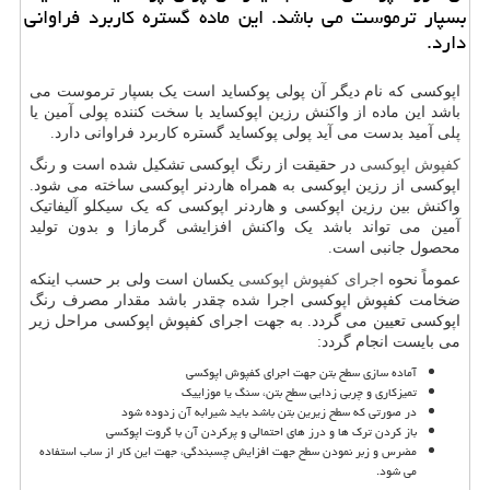
بسپار ترموست می باشد. این ماده گستره كاربرد فراوانی
دارد.
اپوکسی که نام دیگر آن پولی پوکساید است یک بسپار ترموست می
باشد این ماده از واکنش رزین اپوکساید با سخت کننده پولی آمین یا
پلی آمید بدست می آید پولی پوکساید گستره کاربرد فراوانی دارد.
کفپوش اپوکسی
در حقیقت از رنگ اپوکسی تشکیل شده است و رنگ
اپوکسی از رزین اپوکسی به همراه هاردنر اپوکسی ساخته می شود.
واکنش بین رزین اپوکسی و هاردنر اپوکسی که یک سیکلو آلیفاتیک
آمین می تواند باشد یک واکنش افزایشی گرمازا و بدون تولید
محصول جانبی است.
عموماً نحوه
اجرای کفپوش اپوکسی
یکسان است ولی بر حسب اینکه
ضخامت کفپوش اپوکسی اجرا شده چقدر باشد مقدار مصرف رنگ
اپوکسی تعیین می گردد. به جهت اجرای کفپوش اپوکسی مراحل زیر
می بایست انجام گردد:
آماده سازی سطح بتن جهت اجرای کفپوش اپوکسی
تمیزکاری و چربی زدایی سطح بتن، سنگ یا موزاییک
در صورتی که سطح زیرین بتن باشد باید شیرابه آن زدوده شود
باز کردن ترک ها و درز های احتمالی و پرکردن آن با گروت اپوکسی
مضرس و زبر نمودن سطح جهت افزایش چسبندگی، جهت این کار از ساب استفاده
می شود.