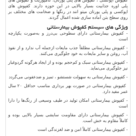
کفپوش اپوکسی ، کفپوش های پلی یورتان، کامپوزیت و کفپوش های
پلی اوره جذابیت بسیار بالایی در این حوزه دارند. کفپوش های
اپوکسی و پلی یورتان میتو انند در رنگها و ضخامت های مختلف بر
روی سطح بتن آماده سازی شده اعمال گردند.
ویژگی های سیستم کفپوش بیمارستانی
- کفپوش بیمارستانی دارای سطوحی بی‌درز و به‌صورت یکپارچه
است
- کفپوش بیمارستانی مطلقاً جذب مایعات ازجمله آب ندارد و از نفوذ
آب، روغن و سایر مایعات به خود جلوگیری می‌کنند.
- کفپوش بیمارستانی سبک و کم‌حجم بوده و از ایجاد هرگونه گردوغبار
نیز جلوگیری می‌نماید.
- کفپوش بیمارستانی به سهولت شستشو ، تمیز و ضدعفونی می‌گردد
کفپوش بیمارستانی در صورت بهر برداری مناسب حداقل ۲۰ سال
عمر مفید دارد.
- کفپوش بیمارستانی امکان تولید در طیف وسیعی از رنگ‌ها را دارا
است
- کفپوش بیمارستانی دارای مقاومت سایشی بسیار بالایی بوده و
کاملاً مقاوم به خش است.
- کفپوش بیمارستانی کاملاً امن و ضد لغزندگی است