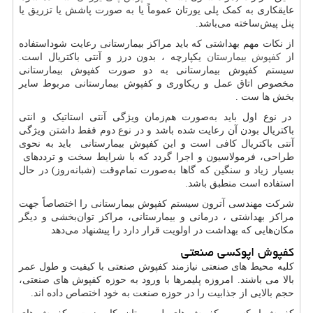
عایقکاری به کمک پلی یورتان عموماً یا به صورت پاشش یا تزریق یا
پنل پیش‌ساخته می‌باشد.
از نکات مهم بهداشتی که باید مراکز بیمارستانی رعایت شوداستفاده
از
کفپوش بیمارستان
یکپارچه ، بدون درز و آنتی باکتریال است.
سیستم کفپوش بیمارستانی به دو صورت کفپوش بیمارستانی
مخصوص اتاق عمل و ریکاوری و کفپوش بیمارستانی مربوط سایر
بخش ها ست .
در نوع اول باید به‌صورت هم‌زمان ویژگی آنتی استاتیک و انتی
باکتریال بودن آن رعایت شده باشد و در نوع دوم فقط داشتن ویژگی
آنتی باکتریال کافی است و این کفپوش بیمارستانی باید به نحوی
طراحی، فرمولاسیون و اجرا گردد که با شرایط سخت و ترددهای
بسیار زیاد و سنگین که گاها به‌صورت تمام‌وقت (شبانه‌روز) در حال
استفاده است منطبق باشد.
شرکت مهندسی آترون سیستم کفپوش بیمارستانی را اختصاصاً جهت
مراکز بهداشتی ، درمانی و بیمارستانی، مراکز توان‌بخشی و دیگر
مکان‌هایی که بهداشت در اولویت قرار دارد را پیشنهاد می‌دهد
کفپوش اپوکسی صنعتی
کلیه محیط های صنعتی نیازمند کفپوش صنعتی با کیفیت و طول عمر
بالا می باشند. امروزه پلیمرها با ورود به حوزه کفپوش های صنعتی،
حجم بالایی از جذابیت را در حوزه صنعت به خود اختصاص داده اند.