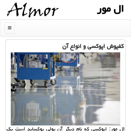
ال مور
منو
كفپوش اپوكسی و انواع آن
ال مور: اپوكسی كه نام دیگر آن پولی پوكساید است یك