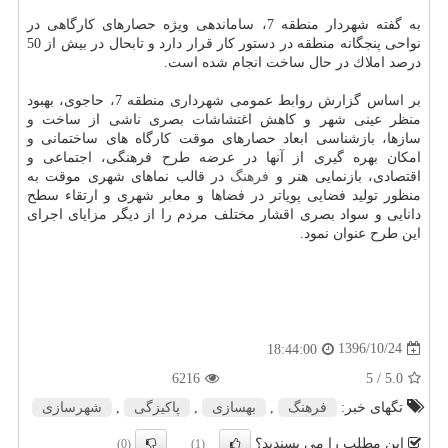
به گفته شهردار منطقه 7، ساماندهی ویژه حصارهای كارگاهی در
نواحی پنجگانه منطقه در دستور كار قرار دارد و تابحال در بیش از 50
درصد املاك در حال ساخت انجام شده است.
بر اساس گزارش روابط عمومی شهرداری منطقه 7، حاجوی، بهبود
منظر عینی شهر و كاهش اغتشاشات بصری ناشی از ساخت و
سازها، بازشناسی ابعاد حصارهای موقت كارگاه های ساختمانی و
امكان بهره گیری از آنها در عرضه طرح فرهنگی، اجتماعی و
اقتصادی، بازنمایی هنر و
فرهنگ
در قالب نماهای شهری موقت به
منظور تولید فضایی پویاتر در فضاها و معابر شهری و ارتقاء سطح
دانایی و سواد بصری اقشار مختلف مردم را از دیگر مزایای اجرای
این طرح عنوان نمود.
1396/10/24
18:44:00
6216
/ 5
5.0
تگهای خبر:
فرهنگ
,
بهسازی
,
پاكیزگی
,
شهرسازی
این مطلب را می پسندید؟
(0)
(1)