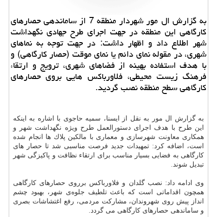
به گزارش ال مور شهردار منطقه 7 از ساماندهی حصارهای
كارگاهی این منطقه در جهت اجرای طرح جهادی نگهداشت
شهر اطلاع داد و اظهار داشت: در جهت توجه به نماهای
شهری، در مقوله نمای دائم یا نمای موقت (حصار كارگاهی) و
با هدف استفاده بهینه از فضاهای شهری، ترویج و ارتقاء
فرهنگ زیست محیطی، فلاورباكس هایی بروی حصارهای
كارگاهی سطح منطقه نصب گردید.
به گزارش ال مور به نقل از ایسنا، سمیه حاجوی با اشاره به اینكه
این طرح با هدف اجرای دستورالعمل طرح ویژه نگهداشت شهر و
همكاری معاونت شهرسازی و معماری با مالكین پلاك ها انجام شده
است، اضافه كرد: تمهیدات جدید فرصت مناسبی شد تا حصار های
كارگاهی به فضایی بسیار مناسب برای ارتقاء نظافت و پاكیزگی شهر
تبدیل شوند.
وی ادامه داد: نصب گلدان و فلاورباكس برروی حصارهای كارگاهی
همچون اقداماتی است كه باعث تلطیف جلوه‌ی شهر، بهبود چشم
انداز پیش روی شهروندان، مشاركت مردمی، رفع اغتشاشات بصری
و ساماندهی حصارهای كارگاهی می گردد.