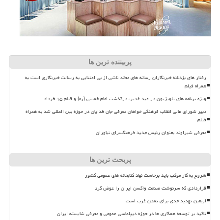
پربیننده ترین ها
رفتار های بزدلانه خبرنگاران رسانه های معاند ناشی از بی اعتنایی به رسالت خبرنگاری است به
همراه فیلم
ویژه برنامه های تلویزیون در عید غدیر، درگذشت امام خمینی (ره) و قیام ۱۵ خرداد
دبیر شورای عالی انقلاب فرهنگی خواهان معرفی جان فدایان در حوزه بین المللی شد به همراه
فیلم
معرفی شیراوند بعنوان رئیس جدید فرهنگسرای نیاوران
پربحث ترین ها
شروع به کار موکب باید برخاست نهاد کتابخانه های عمومی کشور
قراردادی که سرنوشت صنعت واکسن ایران را عوض کرد
اربعین تهدید جدی برای تمدن غرب است
تاکید بر توسعه همکاری ها در حوزه دیپلماسی عمومی و معرفی شایسته ایران