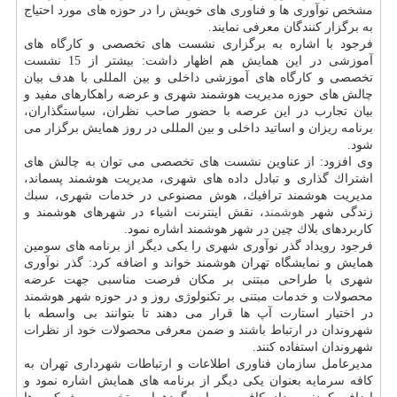
مشخص نوآوری ها و فناوری های خویش را در حوزه های مورد احتیاج
به برگزار كنندگان معرفی نمایند.
فرجود با اشاره به برگزاری نشست های تخصصی و كارگاه های
آموزشی در این همایش هم اظهار داشت: بیشتر از 15 نشست
تخصصی و كارگاه های آموزشی داخلی و بین المللی با هدف بیان
چالش های حوزه مدیریت هوشمند شهری و عرضه راهكارهای مفید و
بیان تجارب در این عرصه با حضور صاحب نظران، سیاستگذاران،
برنامه ریزان و اساتید داخلی و بین المللی در روز همایش برگزار می
شود.
وی افزود: از عناوین نشست های تخصصی می توان به چالش های
اشتراك گذاری و تبادل داده های شهری، مدیریت هوشمند پسماند،
مدیریت هوشمند ترافیك، هوش مصنوعی در خدمات شهری، سبك
زندگی شهر
هوشمند
، نقش اینترنت اشیاء در شهرهای هوشمند و
كاربردهای بلاك چین در شهر هوشمند اشاره نمود.
فرجود رویداد گذر نوآوری شهری را یكی دیگر از برنامه های سومین
همایش و نمایشگاه تهران هوشمند خواند و اضافه كرد: گذر نوآوری
شهری با طراحی مبتنی بر مكان فرصت مناسبی جهت عرضه
محصولات و خدمات مبتنی بر تكنولوژی روز و در حوزه شهر هوشمند
در اختیار استارت آپ ها قرار می دهند تا بتوانند بی واسطه با
شهروندان در ارتباط باشند و ضمن معرفی محصولات خود از نظرات
شهروندان استفاده كنند.
مدیرعامل سازمان فناوری اطلاعات و ارتباطات شهرداری تهران به
كافه سرمایه بعنوان یكی دیگر از برنامه های همایش اشاره نمود و