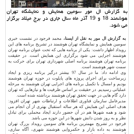
به گزارش ال مور سومین همایش و نمایشگاه تهران
هوشمند 18 و 19 آذر ماه سال جاری در برج میلاد برگزار
می شود.
به گزارش ال مور به نقل از ایسنا،
محمد فرجود در نشست خبری
سومین همایش و نمایشگاه تهران هوشمند در تشریح برنامه های این
رویداد اظهار داشت: یكی از برنامه هایی كه تحت عنوان برنامه تهران
هوشمند اجرایی می شود برگزاری این همایش است. در حقیقت
برنامه تهران هوشمند برنامه اصلی شهرداری تهران برای حركت به
سمت شهر هوشمند است.
وی ادامه داد: ما در سال 97 بیشتر درگیر برنامه ریزی و ایجاد
زیرساخت برای اجرای پروژه های پایلوت در حوزه تهران هوشمند
بودیم و امسال با تكمیل برنامه های اجرایی تهران هوشمند به مرحله
عملیاتی رسیدیم. در حقیقت بر اساس ظرفیت ها و نیازهایی كه تهران
دارد گام هایی در جهت تحقق تهران هوشمند برداشته شده است.
مدیرعامل سازمان فناوری اطلاعات و ارتباطات شهر تهران افزود:
هدف اصلی این همایش كه هر ساله استقبال بهتری از آن انجام می
شود و همه شهرها هم در آن حضور دارند ایجاد محملی برای تبادل
نظر و به روز شدن دانش شهرها در این حوزه می باشد.
فرجود در تشریح مهمترین برنامه های سومین رویداد بزرگ تهران
هوشمند به داده بازار و حكمروایی هوشمند شهری، آگاه سازی،