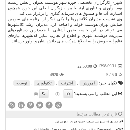
شهری كارگزاران تخصصی حوزه شهر هوشمند بعنوان رابطین زیست
بوم نوآوری و فناوری ارتباط بین بازیگران اصلی این حوزه همچون
استارت آپ ها و صندوق های سرمایه گذاری را برقرار می كند.
وی نشست مدیران كلانشهرها را یكی دیگر از برنامه های سومین
همایش تهران هوشمند خواند و اضافه كرد: مدیران ارشد كلانشهرها
می توانند در این جلسه ضمن آشنایی با جدیدترین دستاوردهای
مدیریت هوشمند شهری و اطلاع از تجارب سایر كلانشهرها نیازهای
فناورانه خویش را به اطلاع شركت های دانش بنیان و نوآور برسانند.
1398/09/11
22:50:08
4920
/ 5
5.0
تگهای خبر:
آموزش
,
اینترنت
,
تكنولوژی
,
توسعه
این مطلب را می پسندید؟
(0)
(1)
تازه ترین مطالب مرتبط
قراردادی که سرنوشت صنعت واکسن ایران را عوض کرد
تاکید بر توسعه همکاری ها در حوزه دیپلماسی عمومی و معرفی شایسته ایران