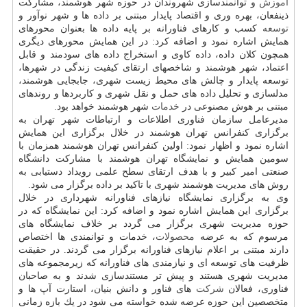
آموزش
و توانمندسازی شهروندان در حوزه شهر هوشمند، مشاركت
ذینفعان، بهره وری و اقتصاد پایدار مبتنی بر داده ها و شهر نوآور و
توسعه
كسب و كارهای فناورانه بر پایه داده ها بعنوان محورهای
همایش اشاره نمود و اضافه كرد: در این همایش محورهای دیگری
همچون كلان داده، داده كاوی و استخراج داده های سودمند و قابل
اعتماد، شهر هوشمند و شاخصهای ارتقای كیفیت زندگی در شهرها،
توسعه پایدار و چالش های محیط زیست شهری، جابجایی هوشمند،
مدلسازی و تحلیل داده های حمل و نقل شهری و كاربردها و روندهای
مبتنی بر هوش مصنوعی در
خدمات
شهر هوشمند خواهد بود.
مدیرعامل سازمان فناوری اطلاعات و ارتباطات شهر تهران به
برگزاری كنفرانس تهران هوشمند در خلال برگزاری این همایش
اشاره نمود و اظهار نمود: اولین كنفرانس تهران هوشمند همزمان با
سومین همایش و نمایشگاه تهران هوشمند با مشاركت دانشگاه
صنعتی امیر كبیر و با هدف ارتقای سطح علمی رویداد دستیابی به
روش های مدیریت هوشمند شهری با تاكید بر داده برگزار می شود.
وی به برگزاری نمایشگاه نیازهای فناورانه شهرداری در خلال
برگزاری این همایش اشاره نمود و اضافه كرد: این نمایشگاه كه در
حوزه مدیریت شهری برگزار می گردد بر خلاف نمایشگاه های
مرسوم كه به عرضه
محصولات
، خدمات و توانمندی ها اختصاص
دارند مبتنی بر اعلام نیازهای فناورانه برگزار می گردند. در حقیقت
ظرفیت های توسعه ای و نیازمندی های فناورانه كه زیرمجموعه های
مدیریت شهری هستند و پیش تر مستندسازی شدند و به صاحبان
فناوری، فعالان
شركت
های فناور و دانش بنیان، استارت آپ ها و
متخصصین این حوزه عرضه شده خواسته می شود در یك بازه زمانی