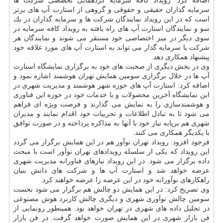
اضافه كرد: رویداد كافه سرمایه گردهمایی تخصصی شركت ها
سرمایه گذاران حقیقی و حقوقی و گروهی از استارت آپ های برتر
است كه در این رویداد نمایندگان شركت ها و سرمایه گذاران در یك
سو و نمایندگان استارت آپ های راه یافته به رویداد كافه سرمایه در
سوی دیگر در میز اختصاصی خود مستقر می شوند و نمایندگان هر
شركت یا سرمایه گذار می تواند به استارت آپ های مورد علاقه خود
پیشنهاد همكاری دهد.
وی در بخش دیگری از صحبت های خود به برگزاری نمایشگاه استارت
آپ ها در خلال برگزاری سومین همایش تهران هوشمند اشاره نمود و
اضافه كرد: استارت آپ های حوزه شهر هوشمند و مدیریت شهری در
این نمایشگاه آخرین محصولات و یا خدمات خود در حوزه این فناوری
و هوشمندسازی را به نمایش می گذارند و فرصت ویژه ای فراهم
می شود تا به تبادل اطلاعات و تجربیات خود اقدام نمایند و مدیران
شهری هم برپایه نیاز خود با آنها به مذاكره پرداخته و در صورت توافق
با یكدیگر همكاری می كنند.
فرجود افزود: رویداد تهران نوآور هم در این همایش برگزار می گردد
این رویداد كه یكی از سلسله رویدادهای تهران نوآور است با مبحث
داده برگزار می شود. در این رویداد نیازهای فناورانه مدیریت شهری
عرضه خواهد شد و استارت آپ ها و شركت های دانش بنیان
راهكارهای نوآورانه خود در این عرصه را عرضه خواهند كرد.
وی تصریح كرد: در این همایش دو چالش هم برگزار می شود نخست
سومین چالش نوآوری شهری و دیگری چالش كاربرد هوش مصنوعی
در تحلیل داده های شهری در تهران خواهد بود. همینطور رونمایی از
فن بازار شهری در این همایش صورت خواهد گرفت. در فن بازار