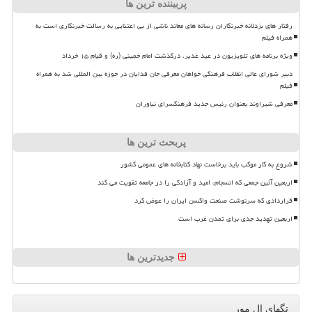
پربیننده ترین ها
رفتار های بزدلانه خبرنگاران رسانه های معاند ناشی از بی اعتنایی به رسالت خبرنگاری است به
همراه فیلم
ویژه برنامه های تلویزیون در عید غدیر، درگذشت امام خمینی (ره) و قیام ۱۵ خرداد
دبیر شورای عالی انقلاب فرهنگی خواهان معرفی جان فدایان در حوزه بین المللی شد به همراه
فیلم
معرفی شیراوند بعنوان رئیس جدید فرهنگسرای نیاوران
پربحث ترین ها
شروع به کار موکب باید برخاست نهاد کتابخانه های عمومی کشور
اربعین آئین جمعی که انسجام، امید و آزادگی را در جامعه تقویت می کند
قراردادی که سرنوشت صنعت واکسن ایران را عوض کرد
اربعین تهدید جدی برای تمدن غرب است
جدیدترین ها
تگهای ال مور