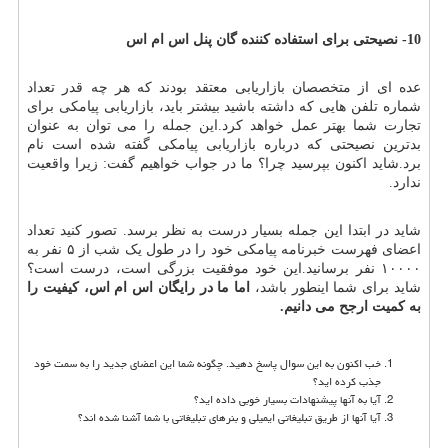
10- نصیحتی برای استفاده کننده گان پنل اس ام اس
عده ای از متخصصان بازاریابی معتقد بودند که هر چه قدر تعداد
شماره تلفن هایی که داشته باشید بیشتر باید، بازاریابی پیامکی برای
تجارت شما بهتر عمل خواهد کرد.این جمله را می توان به عنوان
بدترین نصیحتی که درباره بازاریابی پیامکی گفته شده است نام
برد.شاید اکنون بپرسید چرا؟ ما در جواب خواهیم گفت: زیرا واقعیت
ندارد.
شاید در ابتدا این جمله بسیار درست به نظر برسد. تصور کنید تعداد
اعضای فهرست خبرنامه پیامکی خود را در طول یک شب از ۵ نفر به
۱۰۰۰۰ نفر برسانید.این خود موفقیت بزرگی است، درست است؟
شاید برای شما اینطور باشد،
اما ما در رایگان اس ام اس، کیفیت را
به کمیت ارجح می دانیم
.
خب اکنون به این سوال پاسخ دهید. چگونه شما این اعضای جدید را به سمت خود
جذب کرده اید؟
آیا به آنها پیشنهادات بسیار خوبی داده اید؟
آیا آنها از طریق تبلیغاتی ایمیلی و بنرهای تبلیغاتی با شما آشنا شده اند؟