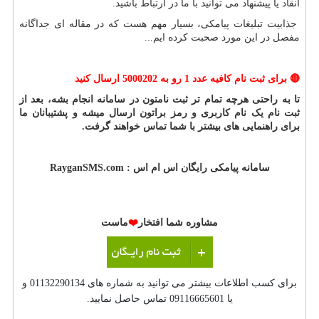
انقاد یا پیشنهاد می توانید با ما در ارتباط باشید.
جذابیت تبلیغات پیامکی، بسیار مهم هست که در مقاله ای جداگانه
مفصل در این مورد صحبت کرده ایم
...
🔴
برای ثبت نام کافیه عدد 1 رو به 5000202 ارسال کنید
تا به راحتی هرچه تمام تر ثبت نامتون در سامانه انجام بشه، بعد از
ثبت نام یک نام کاربری و رمز براتون ارسال میشه و پشتیبانان ما
برای راهنمایی های بیشتر با شما تماس خواهند گرفت.
سامانه پیامکی رایگان اس ام اس :
RayganSMS.com
مشاوره شما افتخار
❤️
ماست
برای کسب اطلاعات بیشتر می توانید به شماره های 01132290134 و
یا 09116665601 تماس حاصل نمایید.