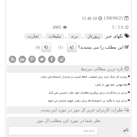
1398/09/25
15:40:10
4905
/ 5
5.0
تگهای خبر:
رپورتاژ
,
برند
,
تبلیغات
,
تجارت
این مطلب را می پسندید؟
(0)
(1)
تازه ترین مطالب مرتبط
روایت گر جنگ باید زبان حقیقت، حافظ امنیت و پاسدار انسجام ملی باشد
جام جهانی، جام تهی از کتاب
ایران در مذاکرات برای پیگیری مطالبات خود عقب نشینی نمی کند
ایران مرد با تأکید بر دلنوشته ها برای رهبر شهید منتشر می شود
نظرات کاربران عزیز ال مور در مورد این پست
نظر شما در مورد این مطلب ال مور
نام: