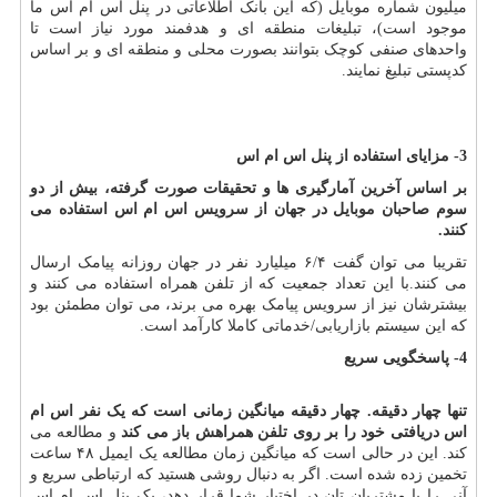
میلیون شماره موبایل (که این بانک اطلاعاتی در پنل اس ام اس ما
موجود است)
، تبلیغات منطقه ای و هدفمند مورد نیاز است تا
واحدهای صنفی کوچک بتوانند بصورت محلی و منطقه ای و بر اساس
کدپستی تبلیغ نمایند
.
3- مزایای استفاده از پنل اس ام اس
بر اساس آخرین آمارگیری ها و تحقیقات صورت گرفته، بیش از دو
سوم صاحبان موبایل در جهان از سرویس اس ام اس استفاده می
کنند
.
تقریبا می توان گفت ۶/۴ میلیارد نفر در جهان روزانه پیامک ارسال
می کنند.با این تعداد جمعیت که از تلفن همراه استفاده می کنند و
بیشترشان نیز از سرویس پیامک بهره می برند، می توان مطمئن بود
که این سیستم بازاریابی/خدماتی کاملا کارآمد است.
4- پاسخگویی سریع
تنها چهار دقیقه. چهار دقیقه میانگین زمانی است که یک نفر اس ام
اس دریافتی خود را بر روی تلفن همراهش باز می کند
و مطالعه می
کند. این در حالی است که میانگین زمان مطالعه یک ایمیل ۴۸ ساعت
تخمین زده شده است. اگر به دنبال روشی هستید که ارتباطی سریع و
آنی را با مشتریان تان در اختیار شما قرار دهد، یک پنل اس ام اس