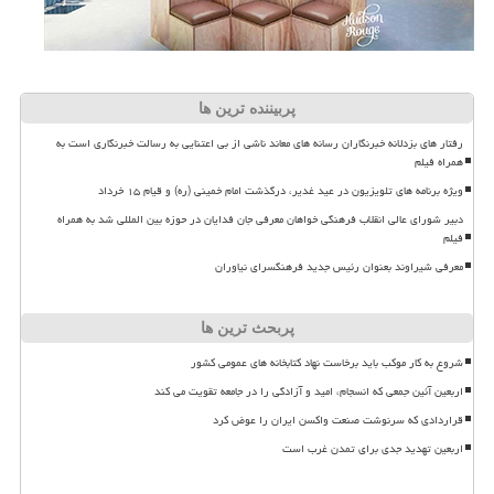
پربیننده ترین ها
رفتار های بزدلانه خبرنگاران رسانه های معاند ناشی از بی اعتنایی به رسالت خبرنگاری است به
همراه فیلم
ویژه برنامه های تلویزیون در عید غدیر، درگذشت امام خمینی (ره) و قیام ۱۵ خرداد
دبیر شورای عالی انقلاب فرهنگی خواهان معرفی جان فدایان در حوزه بین المللی شد به همراه
فیلم
معرفی شیراوند بعنوان رئیس جدید فرهنگسرای نیاوران
پربحث ترین ها
شروع به کار موکب باید برخاست نهاد کتابخانه های عمومی کشور
اربعین آئین جمعی که انسجام، امید و آزادگی را در جامعه تقویت می کند
قراردادی که سرنوشت صنعت واکسن ایران را عوض کرد
اربعین تهدید جدی برای تمدن غرب است