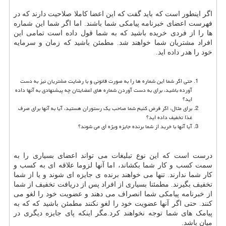
اگر اینطور است که باید گفت که این اعضا کاملا صلاحیت دارند که در
فهرست اعضای خبرنامه پیامکی شما باشند. اما اگر شما این شماره
ها را از فردی خریده باشید که به شما قول داده است تمامی این
افراد مشتریان شما خواهند شد. مطمئن باشید که زمان و سرمایه
خود را هدر داده اید.
حتی اگر شما این شماره ها را به صورت قانونی و با رضایت مشتریان نیز به دست
آورده باشید، برای به دست آوردن شماره های اعضایتان چه پیشنهادی به آنها داده
اید؟
برای مثال، اگر فرض کنیم شما صاحب یک رستوران هستید، آیا به آنها برای صرف
غذا تخفیف داده اید؟
آیا آنها با خرید از شما برنده جایزه ویژه ای می شوند؟
درست است که این نوع تبلیغات می تواند اعضای بسیاری را به
سمت کسب و کار شما بکشاند، اما آنها لزوما علاقه ای به کسب و
کار شما ندارند. تنها می خواهند برنده ی جایزه ای شوند و یا از شما
تخفیف بگیرند. مطمئنا بسیاری از افراد پس از دریافت تخفیف از شما
از خبرنامه پیامکی شما انصراف می دهند و عضویت خود را لغو می
کنند. حتی اگر آنها عضویت خود را لغو نکنند مطمئن باشید که که به
پیامک های شما توجه نخواهند کرد.مگر اینکه پای جایزه دیگری در
میان باشد.