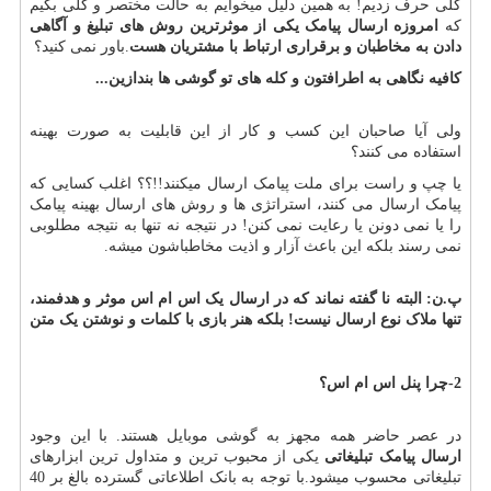
کلی حرف زدیم! به همین دلیل میخوایم به حالت مختصر و کلی بگیم
که
امروزه ارسال پیامک یکی از موثرترین روش های تبلیغ و آگاهی
دادن به مخاطبان و برقراری ارتباط با مشتریان هست
.باور نمی کنید؟
کافیه نگاهی به اطرافتون و کله های تو گوشی ها بندازین...
ولی آیا صاحبان این کسب و کار از این قابلیت به صورت بهینه
استفاده می کنند؟
یا چپ و راست برای ملت پیامک ارسال میکنند!!؟؟ اغلب کسایی که
پیامک ارسال می کنند، استراتژی ها و روش های ارسال بهینه پیامک
را یا نمی دونن یا رعایت نمی کنن! در نتیجه نه تنها به نتیجه مطلوبی
نمی رسند بلکه این باعث آزار و اذیت مخاطباشون میشه.
پ.ن: البته نا گفته نماند که در ارسال یک اس ام اس موثر و هدفمند،
تنها ملاک نوع ارسال نیست! بلکه هنر بازی با کلمات و نوشتن یک متن
2-چرا پنل اس ام اس؟
در عصر حاضر همه مجهز به گوشی موبایل هستند. با این وجود
ارسال پیامک تبلیغاتی
یکی از محبوب ترین و متداول ترین ابزارهای
تبلیغاتی محسوب میشود.
با توجه به بانک اطلاعاتی گسترده بالغ بر 40