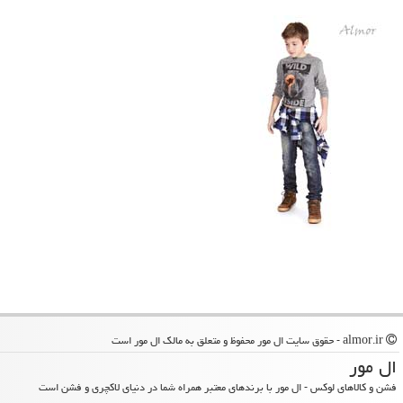
almor.ir - حقوق سایت ال مور محفوظ و متعلق به مالک ال مور است
ال مور
فشن و کالاهای لوکس - ال مور با برندهای معتبر همراه شما در دنیای لاکچری و فشن است