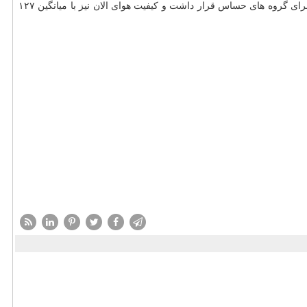
بر اساس اطلاعات شركت كنترل كیفیت هوای تهران، كیفیت هوای ۲۴ ساعت گذشته پایتخت منتهی به ۸ بامداد امروز با میانگین ۱۳۸ در شرایط ناسالم برای گروه های حساس قرار داشت و كیفیت هوای الان نیز با میانگین ۱۲۷