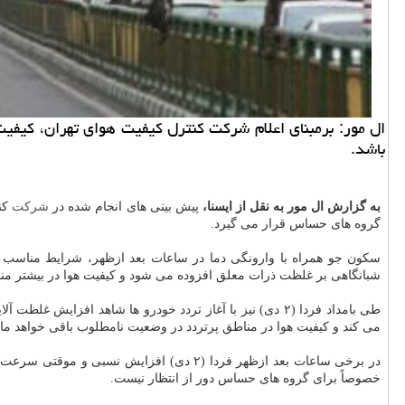
ال مور: برمبنای اعلام شركت كنترل كیفیت هوای تهران، كیفیت
باشد.
به گزارش ال مور به نقل از ایسنا،
پیش بینی های انجام شده در
شركت
گروه های حساس قرار می گیرد.
سكون جو همراه با وارونگی دما در ساعات بعد ازظهر، شرایط مناسب ج
شبانگاهی بر غلظت ذرات معلق افزوده می شود و كیفیت هوا در بیشتر م
طی بامداد فردا (۲ دی) نیز با آغاز تردد خودرو ها شاهد افز
می كند و كیفیت هوا در مناطق پرتردد در وضعیت نامطلوب باقی خواهد مان
در برخی ساعات بعد ازظهر فردا (۲ دی) افز
خصوصاً برای گروه های حساس دور از انتظار نیست.