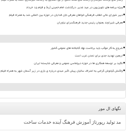
ویژه برنامه های تلویزیون در عید غدیر، درگذشت امام خمینی (ره) و قیام ۱۵ خرداد
دبیر شورای عالی انقلاب فرهنگی خواهان معرفی جان فدایان در حوزه بین المللی شد به همراه فیلم
معرفی شیراوند بعنوان رئیس جدید فرهنگسرای نیاوران
شروع به کار موکب باید برخاست نهاد کتابخانه های عمومی کشور
اربعین تهدید جدی برای تمدن غرب است
تاکید بر توسعه همکاری ها در حوزه دیپلماسی عمومی و معرفی شایسته ایران
واکنش کیانوش گرامی به اعتراف سالیان پیش اکبر عبدی درباره ی بازی در زیر آسمان شهر به همراه فیلم
تگهای ال مور
مد
تولید
رپورتاژ
آموزش
فرهنگ
آینده
خدمات
ساخت