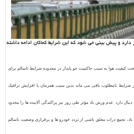
 دارد و پیش بینی می شود كه این شرایط كماكان ادامه داشته
ه طی امروز (۱ دی) در بیشتر مناطق پایتخت كیفیت هوا به سبب حاكمیت جو پایدار در محدوده شرایط ناسالم برای
ر شرایط نامطلوب باقی می ماند بدین سبب همزمان با افزایش ترافیك
را به دنبال دارد. عدم وزش باد مؤثر طی روز نیز پراكندگی آلاینده ها را محدود
 كاهش سرعت باد، تجمع ذرات معلق ناشی از تردد خودرو ها و برقراری وضعیت ناسالم