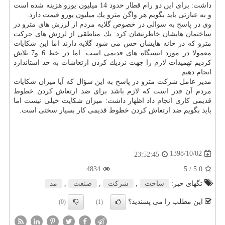
داشت: برای این دو رام قطار حدود 14 میلیون یورو هزینه شده است
و به عبارتی باید بگویم هر واگن مترو یك میلیون یورو قیمت دارد.
وی در پاسخ به سوالی در خصوص گلایه مردم از لرزش های مترو در
ساختمان هایشان خاطرنشان كرد: یك مناطقی از لرزش های حركت
مترو كه در خانه هایشان حس می شود گلایه دارند اما این شكایات
معمولا در مورد ایستگاه های قدیمی است. اما در خط 6 و7 تلاش
كردیم تهمیدات لازم را جهت نزدیك كردن ارتعاشات به حد استاندارد
انجام دهیم.
مدیر عامل شركت مترو در پاسخ به این سؤال كه آیا میزان شكایات
مردم آن قدر است كه لازم باشد برای ضد ارتعاش كردن خطوط
قدیمی كاری انجام داد اظهار داشت: میزان شكایت خیلی نیست اما
باید بگویم ضد ارتعاش كردن خطوط قدیمی كار بسیار سختی است.
1398/10/02
23:52:45
4834
/ 5
5.0
تگهای خبر:
ساخت
,
شركت
,
صنعت
,
مد
این مطلب را می پسندید؟
(0)
(1)