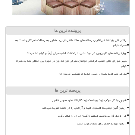
پربیننده ترین ها
رفتار های بزدلانه خبرنگاران رسانه های معاند ناشی از بی اعتنایی به رسالت خبرنگاری است به
همراه فیلم
ویژه برنامه های تلویزیون در عید غدیر، درگذشت امام خمینی (ره) و قیام ۱۵ خرداد
دبیر شورای عالی انقلاب فرهنگی خواهان معرفی جان فدایان در حوزه بین المللی شد به همراه
فیلم
معرفی شیراوند بعنوان رئیس جدید فرهنگسرای نیاوران
پربحث ترین ها
شروع به کار موکب باید برخاست نهاد کتابخانه های عمومی کشور
اربعین آئین جمعی که انسجام، امید و آزادگی را در جامعه تقویت می کند
قراردادی که سرنوشت صنعت واکسن ایران را عوض کرد
اربعین تهدید جدی برای تمدن غرب است