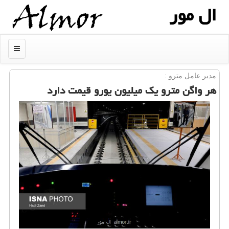
ال مور
منو
مدیر عامل مترو :
هر واگن مترو یك میلیون یورو قیمت دارد