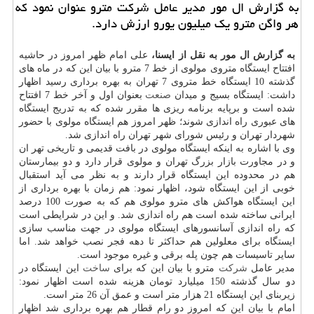
به گزارش ال مور مدیر عامل شركت مترو عنوان نمود كه
هر واگن مترو یك میلیون یورو ارزش دارد.
به گزارش ال مور به نقل از ایسنا،
علی امام ظهر امروز در حاشیه
افتتاح ایستگاه متروی مولوی از خط 7 مترو با بیان این كه در ماه های
گذشته 10 ایستگاه خط متروی 7 تهران به بهره برداری رسید اظهار
داشت: ایستگاه بسیج و میدان
صنعت
بعنوان اول و آخر خط 7 افتتاح
شده است و برپایه برنامه ریزی ها مقرر شده كه به تدریج ایستگاه
های عبوری راه اندازی شوند؛ ظهر امروز هم ایستگاه مولوی با حضور
شهردار تهران و رئیس شورای شهر تهران راه اندازی شد.
وی با اشاره به اینكه ایستگاه مولوی در بافت قدیمی و تاریخی تهر ان
و در مجاورت بازار بزرگ تهران و مولوی قرار دارد و دو بیمارستان
هم در محدوده این ایستگاه قرار دارند و به نظر می آید استقبال
خوبی از این ایستگاه شود، اظهار نمود: هم زمان با بهره برداری از
این ایستگاه هواكش های مترو مولوی هم كه به صورت 100 درصد
ایرانی ساخته شده است هم راه اندازی شد. و این در شرایطی است
كه راه اندازی آسانسورهای ایستگاه مولوی در جهت مناسب سازی
ایستگاه برای معلولین هم حداكثر تا دهه فجر نصب خواهد شد. اما
سایر تاسیسات هم چون پله برقی و غیره موجود است.
مدیر عامل
شركت
مترو با بیان این كه برای
ساخت
این ایستگاه در
دو سال گذشته 150 میلیارد تومان هزینه شده است اظهار نمود:
زیربنای این ایستگاه 21 هزار متر است و عمق آن 26 متر است.
امام با بیان این كه امروز دو رام قطار هم بهره برداری شد اظهار