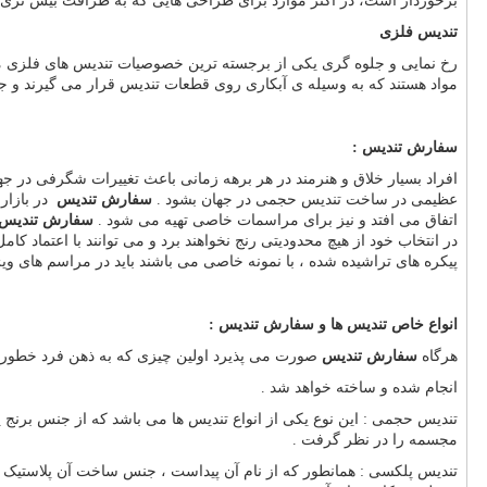
برخوردار است، در اکثر موارد برای طراحی هایی که به ظرافت بیش تری نیا
تندیس فلزی
رخ نمایی و جلوه گری یکی از برجسته ترین خصوصیات تندیس های فلزی م
مواد هستند که به وسیله ی آبکاری روی قطعات تندیس قرار می گیرند و جلای
سفارش تندیس :
افراد بسیار خلاق و هنرمند در هر برهه زمانی باعث تغییرات شگرفی در جها
عظیمی در ساخت تندیس حجمی در جهان بشود .
سفارش تندیس
در بازا
اتفاق می افتد و نیز برای مراسمات خاصی تهیه می شود .
سفارش تندیس
در انتخاب خود از هیچ محدودیتی رنج نخواهند برد و می توانند با اعتماد کام
پیکره های تراشیده شده ، با نمونه خاصی می باشند باید در مراسم های ویژ
انواع خاص تندیس ها و سفارش تندیس :
هرگاه
سفارش تندیس
صورت می پذیرد اولین چیزی که به ذهن فرد خطور م
انجام شده و ساخته خواهد شد .
تندیس حجمی : این نوع یکی از انواع تندیس ها می باشد که از جنس برن
مجسمه را در نظر گرفت .
تندیس پلکسی : همانطور که از نام آن پیداست ، جنس ساخت آن پلاستیک فش