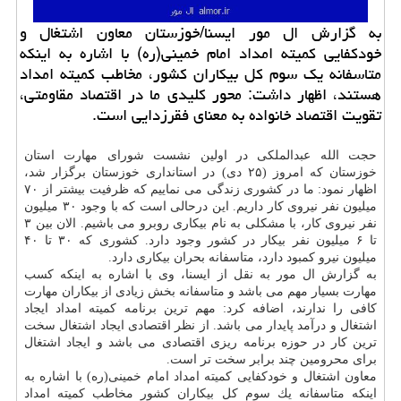
به گزارش ال مور ایسنا/خوزستان معاون اشتغال و
خودكفایی كمیته امداد امام خمینی(ره) با اشاره به اینكه
متاسفانه یك سوم كل بیكاران كشور، مخاطب كمیته امداد
هستند، اظهار داشت: محور كلیدی ما در اقتصاد مقاومتی،
تقویت اقتصاد خانواده به معنای فقرزدایی است.
حجت الله عبدالملكی در اولین نشست شورای مهارت استان
خوزستان كه امروز (۲۵ دی) در استانداری خوزستان برگزار شد،
اظهار نمود: ما در كشوری زندگی می نماییم كه ظرفیت بیشتر از ۷۰
میلیون نفر نیروی كار داریم. این درحالی است كه با وجود ۳۰ میلیون
نفر نیروی كار، با مشكلی به نام بیكاری روبرو می باشیم. الان بین ۳
تا ۶ میلیون نفر بیكار در كشور وجود دارد. كشوری كه ۳۰ تا ۴۰
میلیون نیرو كمبود دارد، متاسفانه بحران بیكاری دارد.
به گزارش ال مور به نقل از ایسنا، وی با اشاره به اینكه كسب
مهارت بسیار مهم می باشد و متاسفانه بخش زیادی از بیكاران مهارت
كافی را ندارند، اضافه كرد: مهم ترین برنامه كمیته امداد ایجاد
اشتغال و درآمد پایدار می باشد. از نظر اقتصادی ایجاد اشتغال سخت
ترین كار در حوزه برنامه ریزی اقتصادی می باشد و ایجاد اشتغال
برای محرومین چند برابر سخت تر است.
معاون اشتغال و خودكفایی كمیته امداد امام خمینی(ره) با اشاره به
اینكه متاسفانه یك سوم كل بیكاران كشور مخاطب كمیته امداد