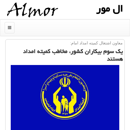
ال مور
منو
معاون اشتغال كمیته امداد امام:
یك سوم بیكاران كشور، مخاطب كمیته امداد
هستند