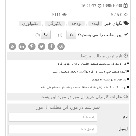
1398/10/30
16:21:33
5111
/ 5
5.0
تگهای خبر:
آینده
,
بودجه
,
پاكیزگی
,
تكنولوژی
این مطلب را می پسندید؟
(0)
(1)
تازه ترین مطالب مرتبط
قراردادی که سرنوشت صنعت واکسن ایران را عوض کرد
آینده صنعت چاپ و نشر در گرو نوآوری و تحول دیجیتال است
ای وطن! با تو بسته ام عهدی
روایت گر جنگ باید زبان حقیقت، حافظ امنیت و پاسدار انسجام ملی باشد
نظرات کاربران عزیز ال مور در مورد این پست
نظر شما در مورد این مطلب ال مور
نام:
ایمیل: