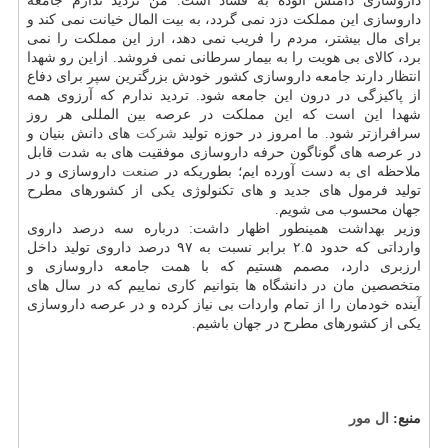
داروسازی دامنش آلوده به فساد است. من تردید ندارم جامعه
داروسازی این مملكت دزد نمی گردد، به بیت المال خیانت نمی كند و
برای مال بیشتر، مردم را فریب نمی دهد، ارز این مملكت را نمی
برد، كالای بی هویت را به بیمار سرطانی نمی فروشد. ازاین رو شهدا
انتظار دارند جامعه داروسازی كشور خودش بزرگترین سپر برای دفاع
از پاكیزگی در درون این جامعه شود. تردید ندارم كه آرزوی همه
شهدا این است كه این مملكت در عرصه بین المللی هر روز
سرافرازتر شود. ما امروز در حوزه تولید
شركت
های دانش بنیان و
در عرصه های گوناگون حرفه داروسازی موفقیت های به شدت قابل
ملاحظه ای به دست آورده ایم؛ بطوریكه در
صنعت
داروسازی و در
تولید فرمول های جدید و های تكنولوژی یكی از كشورهای مطرح
جهان محسوب می شویم.
وزیر بهداشت همینطور اظهار داشت: درباره سه درصد داروی
وارداتی كه حدود ۲.۵ برابر نسبت به ۹۷ درصد داروی تولید داخل
ارزبری دارد، مصمم هستیم كه با همت جامعه داروسازی و
متخصصین مان در دانشگاه ها بتوانیم كاری نماییم كه در سال های
آینده خودمان را از تمام واردات بی نیاز كرده و در عرصه داروسازی
یكی از كشورهای مطرح در جهان باشیم.
منبع:
ال مور