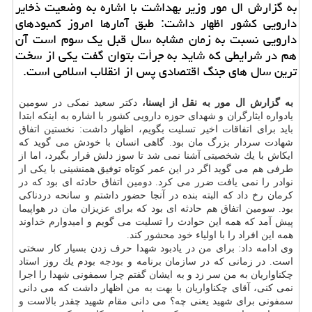
به گزارش ال مور وزیر بهداشت با اشاره به وضعیت ذخایر
دارویی كشور اظهار داشت: طبق آمارها امروز كمبودهای
دارویی نسبت به زمان مشابه سال قبل یك سوم است آن
هم در شرایطی كه شاید به جرأت بتوان گفت یكی از سخت
ترین سال های جنگ اقتصادی پس از انقلاب اسلامی است.
به گزارش ال مور به نقل از ایسنا،
دكتر سعید نمكی در سومین
یادواره ایثارگران و شهدای حوزه دارویی كشور با اشاره به اینكه ابتدا
باید برای اتفاقات اخیر تسلیت بگویم، اظهار داشت: نخستین اتفاق
شهادت سردار بزرگ مان بود. گاهی انسان با خودش می گوید كه
ایكاش با یك شخصیتی آشنا نمی شد تا سوز دلش قرار بگیرد، اما از
طرفی هم می گوید اگر در این عمر كوتاه توفیق همنشینی با یكی از
نوادر را نمی یافت ضرر می كرد. دومین اتفاق حادثه ای بود كه در
كرمان رخ داد كه البته بنده در آنجا حضور داشتم و سانحه دردناكی
بود. سومین اتفاق هم حادثه ای بود كه برای عزیزان مان در هواپیما
پیش آمد كه همه این حوادث را تسلیت می گویم و امیدوارم خداوند
همه این افراد را با اولیاء خود محشور كند.
وی ادامه داد: برای من در یادبود شهدا حرف زدن بسیار كار سختی
است. در زمانی كه در سازمان برنامه و
بودجه
بودم یك روز استاد
چكناواریان به من سر زد و به ایشان گفتم چرا سمفونی شهدا را اجرا
نمی كنی، آقای چكناواریان با بهت به من اظهار داشت كه می دانی
سمفونی برای شهید یعنی چه؟ می دانی مقام شهید چقدر بالاست و