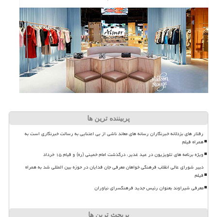
پربیننده ترین ها
رفتار های بزدلانه خبرنگاران رسانه های معاند ناشی از بی اعتنایی به رسالت خبرنگاری است به
همراه فیلم
ویژه برنامه های تلویزیون در عید غدیر، درگذشت امام خمینی (ره) و قیام ۱۵ خرداد
دبیر شورای عالی انقلاب فرهنگی خواهان معرفی جان فدایان در حوزه بین المللی شد به همراه
فیلم
معرفی شیراوند بعنوان رئیس جدید فرهنگسرای نیاوران
پربحث ترین ها