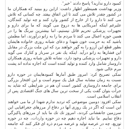
كمبود دارو ندارید؟ پاسخ دادند "خیر".
وزیر بهداشت همینطور اظهار داشت: ازاین رو ببینید كه همكاران ما
در كشور چقدر تلاش می كنند تا این اتفاق بیفتد. چه كسانی كه تلاش
می كنند تا دارو را از خارج از كشور وارد كنند و چه تولید كنندگان،
علیرغم اینكه آمریكایی ها به دروغ می گویند كه ما برای دارو و
تجهیزات پزشكی تحریم قائل نیستیم، اما بیشترین نیرنگ ها را در
همین حوزه اعمال می كنند تا مردم ما را به زانو درآورند، اما مطمئن
باشید كه به حرمت خون شهدا و دعای شبانه روزی خانواده هایشان
بطور قطع این آرزو را به گور خواهند برد كه این ملت بزرگ در مقابل
این فشارها به زانو درآید. اینكه یك نفر در سرباز و كنارك می گوید
دارو و تجهیزات پزشكی وجود دارد، نشانه تلاش شبانه روزی همكاران
داروساز شامل وارد كننده و تولید كننده است كه اجازه نداده اند پشت
مرم خالی شود.
نمكی تصریح كرد: امروز طبق آمارها كمبودهایمان در حوزه دارو
نسبت به زمان مشابه سال قبل یك سوم است و این افتخار بزرگی
برای جامعه داروسازی كشور است آن هم در شرایطی كه شاید به
جرأت بتوان گفت یكی از سخت ترین سال های جنگ اقتصادی پس از
انقلاب اسلامی است.
نمكی افزود: دومین موضوعی كه تردید ندارم شهدا از ما می خواهند
این است كه اگر در یك روزی آنها در دفاع از مرزهای جغرافیایی این
سرزمین جانفشانی كردند، امروز تك تك ما باید از مرزهای پاكیزگی
دفاع نماییم. ما نباید اجازه دهیم چه در حوزه
واردات
، چه در حوزه
توزیع، چه در عرصه تولید و عرضه مردم ذره ای فكر كنند كه جامعه