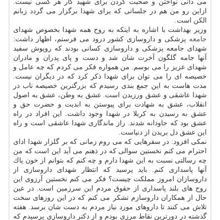
می دانی نواختن و صحبت كردن برای شهید كار هر كسی نیست.
ازاین رو من هم در جلساتی كه برای شهدا برگزار می گردد زبانم
الكن است.
وزیر بهداشت با اشاره به اینكه به روح همه شهدا بخصوص شهدای
جامعه
پزشكی و داروسازی كشور درود می فرستم، اظهار داشت:
شهدای جامعه پزشكی و داروسازی كسانی بودند كه روپوش سفید
آنها جامه گلگون آخرت شان شد و دست و پای پدران و مادران
شهدای عزیز را می بوسم. من همواره فكر می كردم كه چه عامل و
خصیصه ای را می توان برای شهدا ذكر كرد كه در دیگران نیست.
مدت هاست به این جمع بندی رسیدم كه بزرگترین خصیصه ناب در
شهدا عاشقی و عشق ورزیدن است. عشق به وطن، عشق به اصول
انقلاب، عشق به شهادت برای پیوستن به ابدیت و حضرت حق و
عشق به رسیدن به كربلا در شهدا وجود داشت. این افراد در راه
عشق بود كه جاودانه شدند. راز ماندگاری شهدا عاشقی است و راه
این عشق دل بریدن از دنیاست.
نمكی افزود: در سفرهایی كه می روم زمانی كه بر گلزار شهدا ادای
احترام می كنم نخستین سوالی كه در ذهنم می آید این است كه من
چه رسالتی نسبت به این شهدا دارم و چه كنم كه بتوانم از خون پاك
آنها پاسداری كنم. باید پرسید كه انتظار شهدای داروسازی از
داروسازان امروز مملكت چیست؟ فكر می كنم نخستین آرزوی این
روح های بلند پاسداری از حقوق مردم این سرزمین است. در عین
حال از همكاران داروسازم تشكر می كنم كه در این روزهای سخت
تلاش می كنند تا داروهای مورد نیاز مردم به دست شان برسد. هفته
گذشته در دورترین نقاط مرزی بودم و از دكتر داروسازی پرسیدم كه