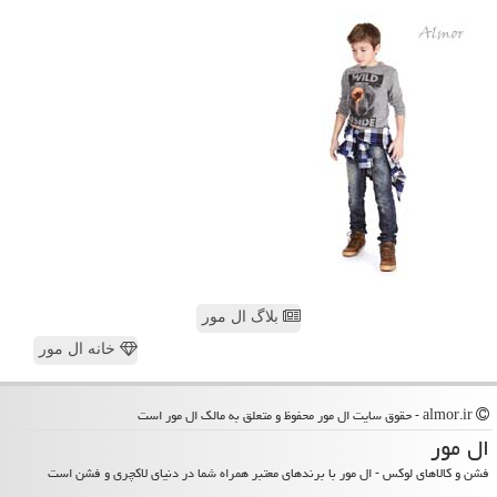
بلاگ ال مور
خانه ال مور
almor.ir - حقوق سایت ال مور محفوظ و متعلق به مالک ال مور است
ال مور
فشن و کالاهای لوکس - ال مور با برندهای معتبر همراه شما در دنیای لاکچری و فشن است