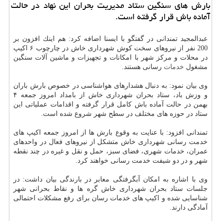
بارش های سنگین ستاد مدیریت بحران این نهاد در حالت
آماده باش قرار گرفته است.
عبدالمجید تمندانی در گفتگو با ایسنا اضافه كرد: هم اینك افزون بر
200 نفر از نیروهای سخت كوش شهرداری خاش در چارچوب ۶ اكیپ
در محلات و مركز شهر با امكانات و تجهیزات و ماشین آلات سنگین
مشغول
خدمات
رسانی هستند.
وی بیان نمود: به دنبال هشدارهای هواشناسی در خصوص بارش باران
و وزش باد، ستاد بحران شهرداری خاش از بامداد امروز جمعه ۴
بهمن در حالت آماده باش كامل قرار گرفته و اقدامات عملیاتی این
ستاد در حوزه های مختلف در سطح شهر شروع شده است.
تمندانی افزود: با عنایت به وقوع بارش ها از امروز جمعه اكیپ های
خدمت رسانی شهرداری خاش متشكل از نیروهای فعال در واحدهای
عمران، خدمات شهری، فضای سبز، حمل و نقل و غیره در چند نقطه
شهر و در دو شیفت خدمت رسانی خواهند كرد.
وی با اشاره به امكان آبگرفتگی معابر در بارندگی بیان داشت: در
جلسات ستاد بحران شهرداری خاش گره ها و نقاط بحرانی شهر
شناسایی شده و اكیپ های خدمات رسان برای رفع مشكلات احتمالی
آمادگی دارند.