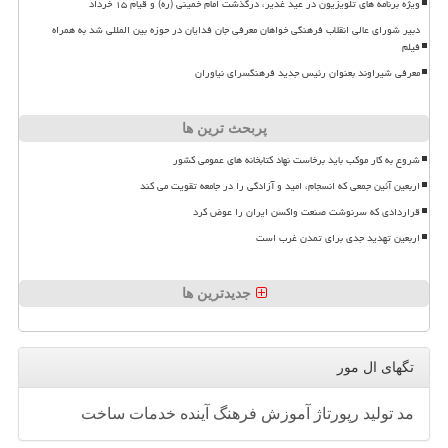
ویژه برنامه های تلویزیون در عید غدیر، درگذشت امام خمینی (ره) و قیام ۱۵ خرداد
دبیر شورای عالی انقلاب فرهنگی خواهان معرفی جان فدایان در حوزه بین المللی شد به همراه
فیلم
معرفی شیراوند بعنوان رئیس جدید فرهنگسرای نیاوران
پربحث ترین ها
شروع به کار موکب باید برخاست نهاد کتابخانه های عمومی کشور
اربعین آئین جمعی که انسجام، امید و آزادگی را در جامعه تقویت می کند
قراردادی که سرنوشت صنعت واکسن ایران را عوض کرد
اربعین تهدید جدی برای تمدن غرب است
جدیدترین ها
تگهای ال مور
مد
تولید
رپورتاژ
آموزش
فرهنگ
آینده
خدمات
ساخت