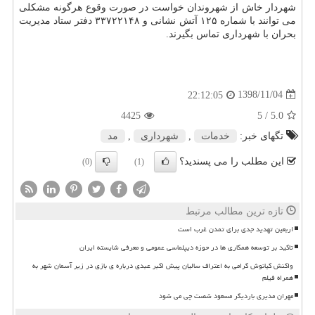
شهردار خاش از شهروندان خواست در صورت وقوع هرگونه مشكلی
می توانند با شماره ۱۲۵ آتش نشانی و ۳۳۷۲۲۱۴۸ دفتر ستاد مدیریت
بحران با شهرداری تماس بگیرند.
1398/11/04
22:12:05
4425
/ 5
5.0
تگهای خبر:
خدمات
,
شهرداری
,
مد
این مطلب را می پسندید؟
(0)
(1)
تازه ترین مطالب مرتبط
اربعین تهدید جدی برای تمدن غرب است
تاکید بر توسعه همکاری ها در حوزه دیپلماسی عمومی و معرفی شایسته ایران
واکنش کیانوش گرامی به اعتراف سالیان پیش اکبر عبدی درباره ی بازی در زیر آسمان شهر به
همراه فیلم
مهران مدیری باردیگر مسعود شصت چی می شود