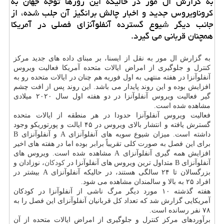
به گزارش ال مور در حالیكه این روزها توجه جهان به
كروناویروس جدید و اخبار چالش برانگیز آن جلب شده، از
جانب دیگر شیوع گسترده آنفلوآنزای فصلی در آمریكا
همچنان قربانی می گیرد.
به گزارش ال مور به نقل از ایسنا، بر مبنای داده های جدید مركز
كنترل و جلوگیری از امراض ایالات متحده آمریكا فعالیت ویروس
آنفلوآنزا در هفته منتهی به اول فوریه هم چنان در ایالات متحده رو به
افزایش بوده و این روند پایدار می باشد. این روند پس از افت چشم
گیر فعالیت ویروس آنفلوآنزا در دو هفته اول سال ۲۰۲۰ میلادی
مشاهده شده است.
فعالیت ویروس آنفلوآنزا حدودا در هر منطقه از ایالات متحده
گسترش یافته و انتشار بالای ویروس در ۴۵ ایالت و پورتوریكو وجود
داشته است. میزان شیوع سویه های آنفلوآنزای A و آنفلوآنزای B
برای این فصل به صورت كلی تقریباً برابر بوده اما در هفته های اخیر
افزایش همه گیری آنفلوآنزای A مشاهده شده است. ویروس های
آنفلوآنزای B متداول ترین ویروس های آنفلوآنزا در
كودكان
، نوزادان و
بزرگسالان تا ۲۴ سالگی هستند، در حالیكه آنفلوآنزای A بیشتر در
افراد ۲۵ به بالا و سالمندان مشاهده می شود.
هفته گذشته ۱۰ مورد دیگر مرگ ناشی از آنفلوآنزا در كودكان
آمریكایی گزارش شد كه تعداد كل قربانیان آنفلوآنزای این فصل را به
۷۸ نفر رسانده است.
برآوردهای مركز كنترل و جلوگیری از امراض ایالات متحده از آن