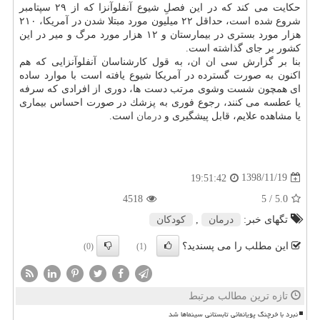
حكایت می كند كه در این فصلِ شیوع آنفلوآنزا كه از ۲۹ سپتامبر
شروع شده است، حداقل ۲۲ میلیون مورد مبتلا شدن در آمریكا، ۲۱۰
هزار مورد بستری در بیمارستان و ۱۲ هزار مورد مرگ و میر در این
كشور بر جای گذاشته است.
بنا بر گزارش سی ان ان، به قول كارشناسان آنفلوآنزایی كه هم
اكنون به صورت گسترده در آمریكا شیوع یافته است با موارد ساده
ای همچون شست وشوی مرتب دست ها، دوری از افرادی كه سرفه
یا عطسه می كنند، رجوع فوری به پزشك در صورت احساس بیماری
یا مشاهده علایم، قابل پیشگیری و
درمان
است.
1398/11/19
19:51:42
4518
/ 5
5.0
تگهای خبر:
درمان
,
كودكان
این مطلب را می پسندید؟
(0)
(1)
تازه ترین مطالب مرتبط
نبرد با خرچنگ پویانمائی تابستانی سینماها شد