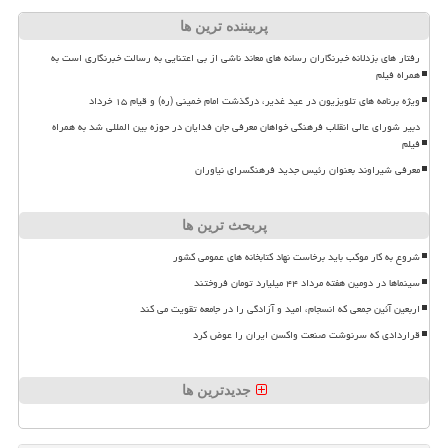
پربیننده ترین ها
رفتار های بزدلانه خبرنگاران رسانه های معاند ناشی از بی اعتنایی به رسالت خبرنگاری است به
همراه فیلم
ویژه برنامه های تلویزیون در عید غدیر، درگذشت امام خمینی (ره) و قیام ۱۵ خرداد
دبیر شورای عالی انقلاب فرهنگی خواهان معرفی جان فدایان در حوزه بین المللی شد به همراه
فیلم
معرفی شیراوند بعنوان رئیس جدید فرهنگسرای نیاوران
پربحث ترین ها
شروع به کار موکب باید برخاست نهاد کتابخانه های عمومی کشور
سینماها در دومین هفته مرداد ۴۴ میلیارد تومان فروختند
اربعین آئین جمعی که انسجام، امید و آزادگی را در جامعه تقویت می کند
قراردادی که سرنوشت صنعت واکسن ایران را عوض کرد
جدیدترین ها