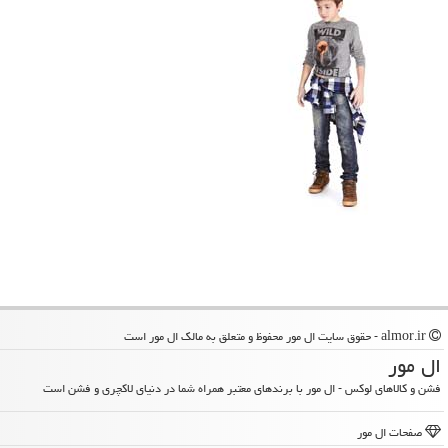
almor.ir - حقوق سایت ال مور محفوظ و متعلق به مالک ال مور است
ال مور
فشن و کالاهای لوکس - ال مور با برندهای معتبر همراه شما در دنیای لاکچری و فشن است
صفحات ال مور