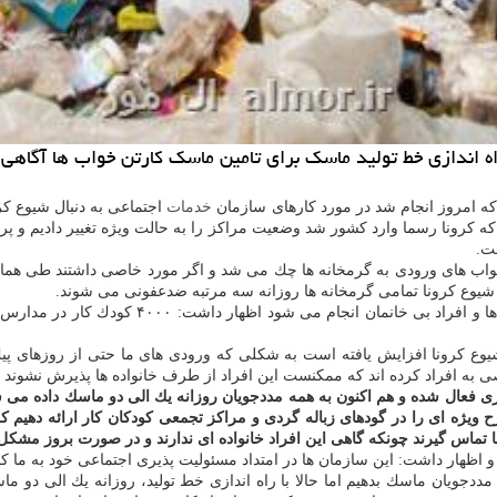
 اندازی خط تولید ماسك برای تامین ماسك كارتن خواب ها آگاهی 
 امروز انجام شد در مورد كارهای سازمان
خدمات
اجتماعی به دنبال شیوع كر
كه كرونا رسما وارد كشور شد وضعیت مراكز را به حالت ویژه تغییر دادیم و پرو
فت.
تن خواب های ورودی به گرمخانه ها چك می شد و اگر مورد خاصی داشتند طی هماه
ل شیوع كرونا تمامی گرمخانه ها روزانه سه مرتبه ضدعفونی می شوند.
های بهداشتی به كارتن خواب ها و افراد 
 به افراد كرده اند كه ممكنست این افراد از طرف خانواده ها پذیرش نشوند و ی
اری فعال شده و هم اكنون به همه مددجویان روزانه یك الی دو ماسك داده م
 ویژه ای را در گودهای زباله گردی و مراكز تجمعی كودكان كار ارائه دهیم كه 
 تماس گیرند چونكه گاهی این افراد خانواده ای ندارند و در صورت بروز مشكل ن
 و اظهار داشت: این سازمان ها در امتداد مسئولیت پذیری اجتماعی خود به ما ك
مددجویان ماسك بدهیم اما حالا با راه اندازی خط تولید، روزانه یك الی دو م