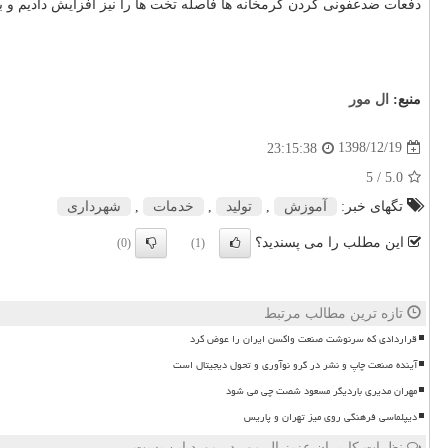
دفعات ضدعفونی كردن گرمخانه ها فاصله تخت ها را نیز افزایش دادیم و ب
منبع:
ال مور
1398/12/19
23:15:38
/ 5
5.0
تگهای خبر:
آموزش
,
تولید
,
خدمات
,
شهرداری
این مطلب را می پسندید؟
(0)
(1)
تازه ترین مطالب مرتبط
قراردادی که سرنوشت صنعت واکسن ایران را عوض کرد
آینده صنعت چاپ و نشر در گرو نوآوری و تحول دیجیتال است
مهران مدیری باردیگر مسعود شصت چی می شود
دیپلماسی فرهنگی روی میز تهران و پاریس
نظرات کاربران عزیز ال مور در مورد این پست