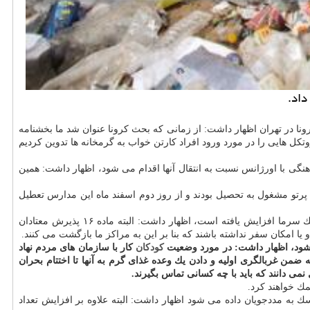
داد.
ونا در تهران اظهار داشت: از زمانی كه بحث كرونا عنوان شد ما بخشنامه
تكل هایی را در مورد ورود افراد كارتن خواب به گرمخانه ها تدوین كردیم
نگی با اورژانس نسبت به انتقال آنها اقدام می شود، اظهار داشت: همین
بی خانمان انجام می شود اظهار داشت: ۴۰۰۰ كودك كار در مدارس پرتو مشغول به تحصیل بودند و از روز دوم اسفند ماه این مدارس تعطیل
وی با اشاره به اینكه هم اكنون میزان بازگشت كارتن خواب ها به دنبال شیوع كرونا افزایش یافته است به شكلی كه ورودی های ما حتی از روزهای پیك سرما افزایش یافته است، اظهار داشت: البته ماده ۱۶ پذیرش معتادان
ا امكان سفر نداشته باشند كه بنا بر این به مراكز ما بازگشت می كنند.
ی شود، اظهار داشت: در مورد وضعیت
كودكان
كار با سازمان های مردم نهاد
ضمن غربالگری اولیه و دادن یك وعده غذای گرم به آنها تا اختتام بحران
می دانند كه باید با چه كسانی تماس بگیرند.
مك خواهند كرد.
اسك به مددجویان داده می شود اظهار داشت: البته علاوه بر افزایش تعداد