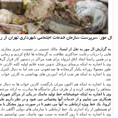
ال مور: سرپرست سازمان خدمات اجتماعی شهرداری تهران از راه
به گزارش ال مور به نقل از ایسنا،
مالك حسینی در نشست خبری مجازی كه
هایی را درباب رعایت حداكثری نظافت به گرمخانه ها ابلاغ كردیم و زمانی 
و در همین راستا ایجاد اتاق ایزوله برای همه مراكز در دستور كار قرار گر
وی با اشاره به اینكه برمبنای پروتكل تدوین شده علایم اولیه كلیه كار
طور معمولا روزانه یكبار گرمخانه ها ضدعفونی می شد اما به دنبال كنتر
وی با اشاره به اینكه هر شب ارائه
آموزش
شد.
متجاهر را متوقف كرده و از طرف دیگر ندامتگاه ها مبادرت به ارائه مرخصی
وی با اشاره به اینكه خوشبختانه خط تولید ماسك در یكی از مراكز شهرد
همكاری می نماییم و از خدمات آنها پشتیبانی می شود و در نظر داریم طرح
كرونا، یك خط ویژه ارتباطی به آنها می دهیم تا در صورت بروز مشكل با ما
او همینطور از راه اندازی یك خط ارتباطی با سازمان های دولتی آگاهی داد
وی با اشاره به اینكه تا روز گذشته به سبب نبود ماسك، نمی توانستیم به 