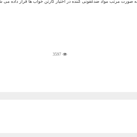
ه صورت مرتب مواد ضدعفونی كننده در اختیار كارتن خواب ها قرار داده می ش
3597