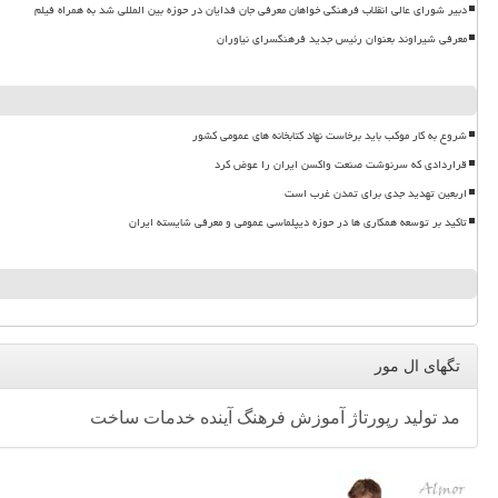
دبیر شورای عالی انقلاب فرهنگی خواهان معرفی جان فدایان در حوزه بین المللی شد به همراه فیلم
معرفی شیراوند بعنوان رئیس جدید فرهنگسرای نیاوران
شروع به کار موکب باید برخاست نهاد کتابخانه های عمومی کشور
قراردادی که سرنوشت صنعت واکسن ایران را عوض کرد
اربعین تهدید جدی برای تمدن غرب است
تاکید بر توسعه همکاری ها در حوزه دیپلماسی عمومی و معرفی شایسته ایران
تگهای ال مور
مد
تولید
رپورتاژ
آموزش
فرهنگ
آینده
خدمات
ساخت