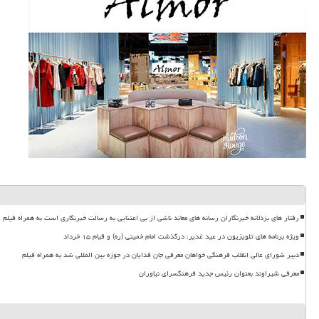
رفتار های بزدلانه خبرنگاران رسانه های معاند ناشی از بی اعتنایی به رسالت خبرنگاری است به همراه فیلم
ویژه برنامه های تلویزیون در عید غدیر، درگذشت امام خمینی (ره) و قیام ۱۵ خرداد
دبیر شورای عالی انقلاب فرهنگی خواهان معرفی جان فدایان در حوزه بین المللی شد به همراه فیلم
معرفی شیراوند بعنوان رئیس جدید فرهنگسرای نیاوران