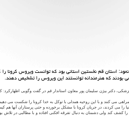
مود: استان قم نخستین استانی بود كه توانست ویروس كرونا را كش
قمی بودند كه هنرمندانه توانستند این ویروس را تشخیص دهند.
پزشكی، دكتر بیژن سلیمان پور معاون استاندار قم در گفت وگویی اظهاركرد: ك
راهی می كنند و با این روحیه همدلی با توكل به خدا كرونا را شكست می دهیم
یا را می كردند، در جریان كرونا با مشكل برخورده و حتی پرستاران آنها هم كیس
كشف كند ولی دشمنان به دنبال تفرقه افكنی افتاده و با مطالبی در تلاش بودن