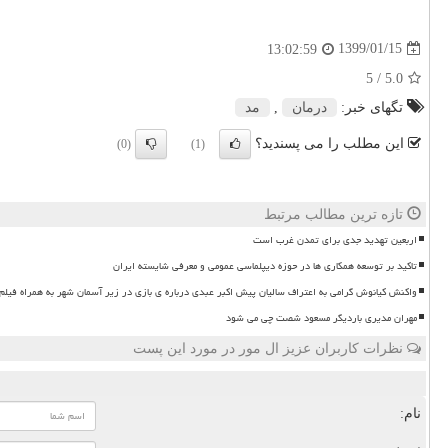
1399/01/15
13:02:59
/ 5
5.0
تگهای خبر:
درمان
,
مد
این مطلب را می پسندید؟
(0)
(1)
تازه ترین مطالب مرتبط
اربعین تهدید جدی برای تمدن غرب است
تاکید بر توسعه همکاری ها در حوزه دیپلماسی عمومی و معرفی شایسته ایران
واکنش کیانوش گرامی به اعتراف سالیان پیش اکبر عبدی درباره ی بازی در زیر آسمان شهر به همراه فیلم
مهران مدیری باردیگر مسعود شصت چی می شود
نظرات کاربران عزیز ال مور در مورد این پست
نام: