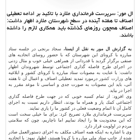
ال مور: سرپرست فرمانداری ملارد با تاكید بر ادامه تعطیلی
اصناف تا هفته آینده در سطح شهرستان ملارد اظهار داشت:
اصناف همچون روزهای گذشته باید همكاری لازم را داشته
باشند.
به گزارش ال مور به نقل از ایسنا،
سجاد برنجی در جلسه ستاد
مبارزه با كرونای این شهرستان كه با حضور روسای اتحادیه های
صنفی برگزار گردید با قدردانی از همراهی خیلی خوب و مثال زدنی
در اجرای طرح فاصله گذاری اجتماعی توسط شهروندان اظهار
داشت: با عنایت به مصوبات ستاد مبارزه با كرونای كشور و ابلاغیه
های
وزارت كشور
درمورد تمدید تعطیلی اصناف و اعمال آن تا هفته
آتی، باید این مصوبات به صورت جدی و اساسی تا موعد مقرر به
اجرا در بیاید.
وی افزود: از تمام كسبه خوبی كه در جهت طرح فاصله گذاری
اجتماعی كمك یار و همراه ما بودند، انتظار داریم نسبت به اجرای
كامل آن تا اتمام وضعیت فعلی در كشور ما را یاری نمایند.
سرپرست فرمانداری ملارد تصریح كرد: برای ما خیلی سخت است
كه این محدودیت ها را ایجاد نماییم اما ناچاریم، چون كه سلامتی
مردم در اولویت قرار دارد.
وی با اشاره به اینكه همه اصناف مكلف به اجرای دستورالعمل صادر
شده از جانب ستاد ملی مبارره با كرونا هستند، اظهار نمود: با اتحادیه