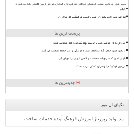
دبیر شورای عالی انقلاب فرهنگی خواهان معرفی جان فدایان در حوزه بین المللی شد به همراه
فیلم
معرفی شیراوند بعنوان رئیس جدید فرهنگسرای نیاوران
پربحث ترین ها
شروع به کار موکب باید برخاست نهاد کتابخانه های عمومی کشور
اربعین آئین جمعی که انسجام، امید و آزادگی را در جامعه تقویت می کند
قراردادی که سرنوشت صنعت واکسن ایران را عوض کرد
اربعین تهدید جدی برای تمدن غرب است
جدیدترین ها
تگهای ال مور
مد
تولید
رپورتاژ
آموزش
فرهنگ
آینده
خدمات
ساخت