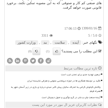
های صنفی كم كار و صنوفی كه به این مصوبه تمكین نكنند، برخورد
قانونی صورت خواهد گرفت.
1399/01/16
17:06:13
3311
/ 5
5.0
تگهای خبر:
آینده
,
سلامت
,
مد
,
وزارت كشور
این مطلب را می پسندید؟
(0)
(1)
تازه ترین مطالب مرتبط
اربعین تهدید جدی برای تمدن غرب است
تاکید بر توسعه همکاری ها در حوزه دیپلماسی عمومی و معرفی شایسته ایران
واکنش کیانوش گرامی به اعتراف سالیان پیش اکبر عبدی درباره ی بازی در زیر آسمان شهر به
همراه فیلم
آینده صنعت چاپ و نشر در گرو نوآوری و تحول دیجیتال است
نظرات کاربران عزیز ال مور در مورد این پست