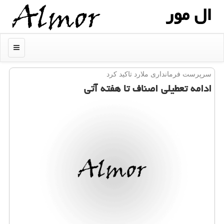
ال مور
منو
سرپرست فرمانداری ملارد تاكید كرد
ادامه تعطیلی اصناف تا هفته آتی