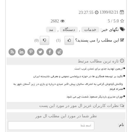
1399/02/21
23:27:55
2682
/ 5
5.0
تگهای خبر:
خدمات
,
دستگاه
,
مد
این مطلب را می پسندید؟
(0)
(1)
تازه ترین مطالب مرتبط
اربعین تهدید جدی برای تمدن غرب است
تاکید بر توسعه همکاری ها در حوزه دیپلماسی عمومی و معرفی شایسته ایران
واکنش کیانوش گرامی به اعتراف سالیان پیش اکبر عبدی درباره ی بازی در زیر آسمان شهر به
همراه فیلم
مهران مدیری باردیگر مسعود شصت چی می شود
نظرات کاربران عزیز ال مور در مورد این پست
نظر شما در مورد این مطلب ال مور
نام: