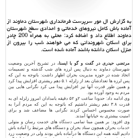
به گزارش ال مور سرپرست فرمانداری شهرستان دماوند از
آماده باش كامل نیروهای خدماتی و امدادی سطح شهرستان
دماوند اطلاع داد و اضافه كرد: محلی به همراه 200 چادر
برای اسكان شهروندانی كه می خواهند شب را بیرون از
منزل اسكان داشته باشند آماده شده است.
مرتضی حیدری در گفت و گو با ایسنا،
در تشریح آخرین وضعیت
شهرستان دماوند به دنبال پس لرزه های شب گذشته و تصمیمات
اتخاذ شده در حوزه مدیریت بحران اظهار داشت: باتوجه به این که
پس لرزه ها تعدادشان بعد از زلزله ۵.۱ دهم ریشتری افزایش پیدا کرد
و همین طور قدرت آنها نیز افزایش پیدا می کرد نگرانی هایی بین
مردم به وجود آورده بود.
وی ادامه داد: حدودا ساعت ۲و ۵۲ دقیقه بامدادان امروز زلزله ای به
قدرت ۳.۸ دهم ریشتر داشتیم که باتوجه به این که مردم آنرا به
صورت محسوس احساس کردند نگرانی ها مضاعف شد و برای
امنیت بیشتری به خیابانها آمدند.
وی افزود: بر همین مبنا تمامی
دستگاه
های خدمت رسان و متولی
خدمات
بحران همچون ستاد بحران و دستگاه های مرتبط را آماده باش
دادیم البته همه این دستگاه ها درآماده باش بودند ولی در وضعیت زرد