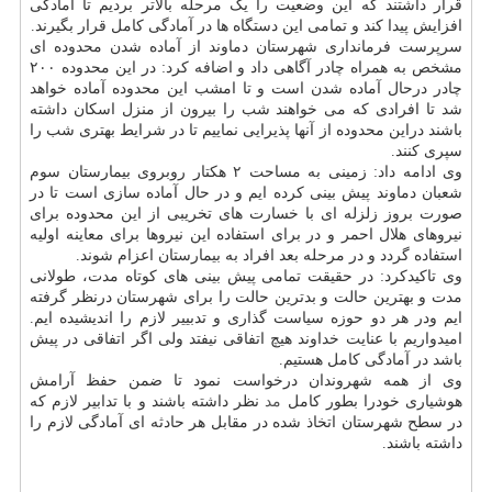
قرار داشتند که این وضعیت را یک مرحله بالاتر بردیم تا آمادگی
افزایش پیدا کند و تمامی این دستگاه ها در آمادگی کامل قرار بگیرند.
سرپرست فرمانداری شهرستان دماوند از آماده شدن محدوده ای
مشخص به همراه چادر آگاهی داد و اضافه کرد: در این محدوده ۲۰۰
چادر درحال آماده شدن است و تا امشب این محدوده آماده خواهد
شد تا افرادی که می خواهند شب را بیرون از منزل اسکان داشته
باشند دراین محدوده از آنها پذیرایی نماییم تا در شرایط بهتری شب را
سپری کنند.
وی ادامه داد: زمینی به مساحت ۲ هکتار روبروی بیمارستان سوم
شعبان دماوند پیش بینی کرده ایم و در حال آماده سازی است تا در
صورت بروز زلزله ای با خسارت های تخریبی از این محدوده برای
نیروهای هلال احمر و در برای استفاده این نیروها برای معاینه اولیه
استفاده گردد و در مرحله بعد افراد به بیمارستان اعزام شوند.
وی تاکیدکرد: در حقیقت تمامی پیش بینی های کوتاه مدت، طولانی
مدت و بهترین حالت و بدترین حالت را برای شهرستان درنظر گرفته
ایم ودر هر دو حوزه سیاست گذاری و تدبییر لازم را اندیشیده ایم.
امیدواریم با عنایت خداوند هیچ اتفاقی نیفتد ولی اگر اتفاقی در پیش
باشد در آمادگی کامل هستیم.
وی از همه شهروندان درخواست نمود تا ضمن حفظ آرامش
هوشیاری خودرا بطور کامل
مد
نظر داشته باشند و با تدابیر لازم که
در سطح شهرستان اتخاذ شده در مقابل هر حادثه ای آمادگی لازم را
داشته باشند.