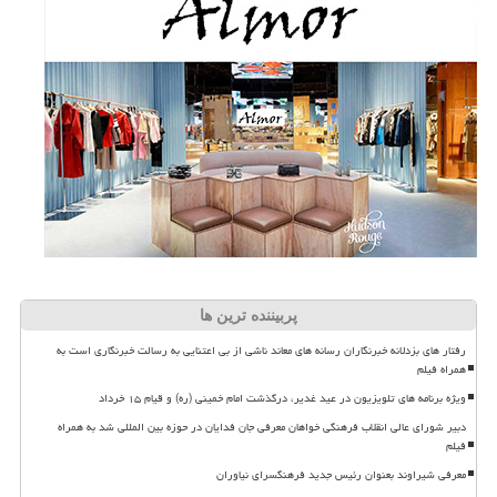
پربیننده ترین ها
رفتار های بزدلانه خبرنگاران رسانه های معاند ناشی از بی اعتنایی به رسالت خبرنگاری است به
همراه فیلم
ویژه برنامه های تلویزیون در عید غدیر، درگذشت امام خمینی (ره) و قیام ۱۵ خرداد
دبیر شورای عالی انقلاب فرهنگی خواهان معرفی جان فدایان در حوزه بین المللی شد به همراه
فیلم
معرفی شیراوند بعنوان رئیس جدید فرهنگسرای نیاوران