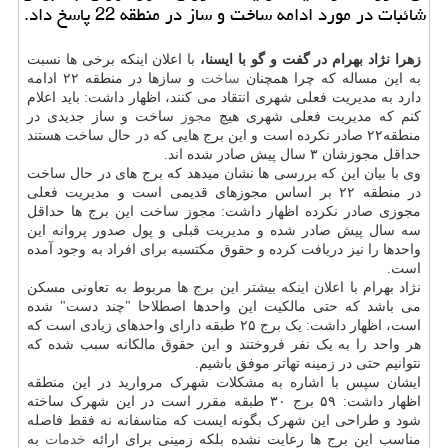
شائبات در مورد ادامه ساخت و ساز در منطقه 22 پاسخ داد.
زهرا نژاد بهرام در گفت و گو با ایسنا،
با اعلان اینکه برخی ها نسبت
به این مساله که چرا همچنان
ساخت
و سازها در منطقه ۲۲ ادامه
دارد به مدیریت فعلی شهری انتقاد می کنند، اظهار داشت: باید اعلام
کنم که مدیریت فعلی شهری هیچ
مجوز
ساخت و ساز جدیدی در
منطقه۲۲ صادر نکرده است و این برج هایی که در حال ساخت هستند
حداقل مجوزشان ۳ سال پیش صادر شده اند.
وی با بیان این که بررسی ها نشان میدهد که برج های در حال ساخت
در منطقه ۲۲ بر اساس مجوزهای قدیمی است و مدیریت فعلی
مجوزی صادر نکرده اظهار داشت: مجوز ساخت این برج ها حداقل
سه سال پیش صادر شده و مدیریت قبلی و پول صدور پروانه این
واحدها را نیز دریافت کرده و حقوق مکتسبه برای افراد به وجود آمده
است.
نژاد بهرام با اعلان اینکه بیشتر این برج ها مربوط به تعاونی مسکن
می باشد که حتی مالکیت این واحدها اصطلاحا "چند دست" شده
است، اظهار داشت: یک برج ۲۵ طبقه دارای واحدهای زیادی است که
هر واحد را به یک نفر فروختند و این حقوق مالکانه سبب شده که
نتوانیم حتی در زمینه تهاتر موفق باشیم.
ایشان سپس با اشاره به مشکلات شهرک مروارید در این منطقه
اظهار داشت: ۵۹ برج ۳۰ طبقه مقرر است در این شهرک ساخته
شود و طراحی این شهرک بگونه ایست که متاسفانه نه فقط فاصله
مناسب این برج ها رعایت نشده بلکه زمینی برای ارائه
خدمات
به