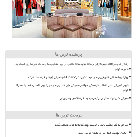
پربیننده ترین ها
رفتار های بزدلانه خبرنگاران رسانه های معاند ناشی از بی اعتنایی به رسالت خبرنگاری است به
همراه فیلم
ویژه برنامه های تلویزیون در عید غدیر، درگذشت امام خمینی (ره) و قیام ۱۵ خرداد
دبیر شورای عالی انقلاب فرهنگی خواهان معرفی جان فدایان در حوزه بین المللی شد به همراه
فیلم
معرفی شیراوند بعنوان رئیس جدید فرهنگسرای نیاوران
پربحث ترین ها
شروع به کار موکب باید برخاست نهاد کتابخانه های عمومی کشور
اربعین تهدید جدی برای تمدن غرب است