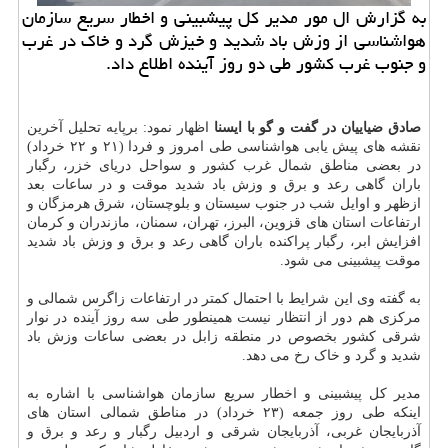
به گزارش ال مور مدیر كل پیشبینی و اخطار سریع سازمان
هواشناسی از وزش باد شدید و خیزش گرد و خاك در غرب
و جنوب غرب كشور طی دو روز آینده اطلاع داد.
صادق ضیاییان در گفت و گو با ایسنا
اظهار نمود: برپایه تحلیل آخرین
نقشه های پیش یابی هواشناسی طی امروز و فردا (۲۱ و ۲۲ خرداد)
در بعضی مناطق شمال غرب کشور و سواحل دریای خزر، رگبار
باران گاهی رعد و برق و وزش باد شدید موقت و در ساعات بعد
ازظهر و اوایل شب در جنوب سیستان و بلوچستان، شرق هرمزگان و
ارتفاعات استان های قزوین، البرز، تهران، سمنان، مازندران و کرمان
افزایش ابر، رگبار پراکنده باران گاهی رعد و برق و وزش باد شدید
موقت پیشبینی می شود.
به گفته وی این شرایط با احتمال کمتر در ارتفاعات زاگرس شمالی و
مرکزی هم دور از انتظار نیست همینطور طی سه روز آینده در نوار
شرقی کشور بخصوص در منطقه زابل در بعضی ساعات وزش باد
شدید و گرد و خاک رخ می دهد.
مدیر کل پیشبینی و اخطار سریع سازمان هواشناسی با اشاره به
اینکه طی روز جمعه (۲۳ خرداد) در مناطق شمالی استان های
آذربایجان غربی، آذربایجان شرقی و اردبیل رگبار و رعد و برق و