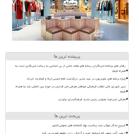
پربیننده ترین ها
رفتار های بزدلانه خبرنگاران رسانه های معاند ناشی از بی اعتنایی به رسالت خبرنگاری است به
همراه فیلم
ویژه برنامه های تلویزیون در عید غدیر، درگذشت امام خمینی (ره) و قیام ۱۵ خرداد
دبیر شورای عالی انقلاب فرهنگی خواهان معرفی جان فدایان در حوزه بین المللی شد به همراه
فیلم
معرفی شیراوند بعنوان رئیس جدید فرهنگسرای نیاوران
پربحث ترین ها
شروع به کار موکب باید برخاست نهاد کتابخانه های عمومی کشور
اربعین آئین جمعی که انسجام، امید و آزادگی را در جامعه تقویت می کند