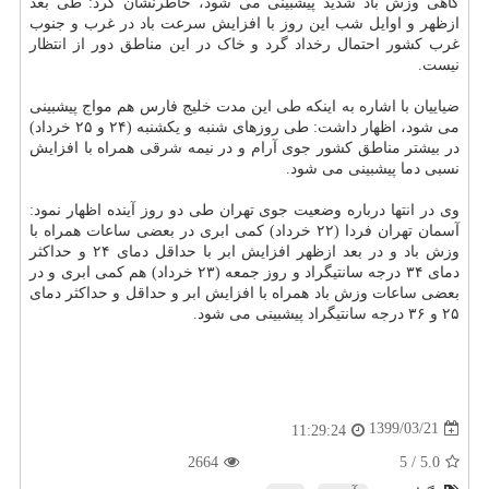
گاهی وزش باد شدید پیشبینی می شود، خاطرنشان کرد: طی بعد
ازظهر و اوایل شب این روز با افزایش سرعت باد در غرب و جنوب
غرب کشور احتمال رخداد گرد و خاک در این مناطق دور از انتظار
نیست.
ضیاییان با اشاره به اینکه طی این مدت خلیج فارس هم مواج پیشبینی
می شود، اظهار داشت: طی روزهای شنبه و یکشنبه (۲۴ و ۲۵ خرداد)
در بیشتر مناطق کشور جوی آرام و در نیمه شرقی همراه با افزایش
نسبی دما پیشبینی می شود.
وی در انتها درباره وضعیت جوی تهران طی دو روز آینده اظهار نمود:
آسمان تهران فردا (۲۲ خرداد) کمی ابری در بعضی ساعات همراه با
وزش باد و در بعد ازظهر افزایش ابر با حداقل دمای ۲۴ و حداکثر
دمای ۳۴ درجه سانتیگراد و روز جمعه (۲۳ خرداد) هم کمی ابری و در
بعضی ساعات وزش باد همراه با افزایش ابر و حداقل و حداکثر دمای
۲۵ و ۳۶ درجه سانتیگراد پیشبینی می شود.
1399/03/21
11:29:24
2664
/ 5
5.0