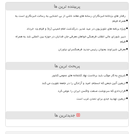
پربیننده ترین ها
رفتار های بزدلانه خبرنگاران رسانه های معاند ناشی از بی اعتنایی به رسالت خبرنگاری است به
همراه فیلم
ویژه برنامه های تلویزیون در عید غدیر، درگذشت امام خمینی (ره) و قیام ۱۵ خرداد
دبیر شورای عالی انقلاب فرهنگی خواهان معرفی جان فدایان در حوزه بین المللی شد به همراه
فیلم
معرفی شیراوند بعنوان رئیس جدید فرهنگسرای نیاوران
پربحث ترین ها
شروع به کار موکب باید برخاست نهاد کتابخانه های عمومی کشور
اربعین آئین جمعی که انسجام، امید و آزادگی را در جامعه تقویت می کند
قراردادی که سرنوشت صنعت واکسن ایران را عوض کرد
اربعین تهدید جدی برای تمدن غرب است
جدیدترین ها