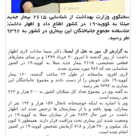
سخنگوی وزارت بهداشت از شناسایی ۲۶۱۵ بیمار جدید
مبتلا به كووید-۱۹ در كشور اطلاع داد و اظهار داشت:
متاسفانه مجموع جانباختگان این بیماری در كشور به ۹۳۹۲
نفر رسید.
به گزارش ال مور به نقل از ایسنا،
دکتر سیما سادات لاری اظهار
داشت: از روز گذشته تا امروز ۳۰ خرداد ۱۳۹۹ و بر مبنای معیارهای
قطعی تشخیصی، ۲۶۱۵ بیمار جدید مبتلا به کووید-۱۹ در کشور
شناسایی شد که ۹۸۶ مورد بستری شدند.
لاری افزود: متاسفانه در طول ۲۴ ساعت گذشته، ۱۲۰ بیمار
کووید-۱۹ جان خویش را از دست دادند و مجموع جانباختگان این
بیماری به ۹۳۹۲ نفر رسید.
به گفته وی در مجموع تعداد کل مبتلایان کشور به ۲۰۰ هزار و ۲۶۲
نفر رسیده است.
وی با اشاره به اینکه خوشبختانه تابحال ۱۵۹ هزار و ۱۹۲ نفر از
بیماران، بهبود یافته و یا از بیمارستان ها ترخیص شده اند، اظهار
داشت: در عین حال ۲۸۳۳ نفر از بیماران مبتلا به کووید-۱۹ در
وضعیت شدید این بیماری تحت مراقبت قرار دارند. همینطور تا کنون
یک میلیون و ۳۷۰ هزار و ۷۱۸ آزمایش تشخیص کووید-۱۹ در کشور
انجام شده است.