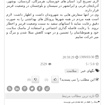
لاری تصریح کرد: استان های خوزستان، هرمزگان، کردستان، بوشهر،
آذربایجان غربی و ایرانشهر در سیستان و بلوچستان در وضعیت قرمز
قرار دارند.
وی در انتها سفارش هایی به شهروندان داشت و اظهار داشت: لازم
است همه مردم در همه شهرها پروتکل های بهداشتی را به صورت
دقیق رعایت نمایند تا استانهای سفید به سمت وضعیت قرمز و اخطار
نروند. با رعایت فاصله گذاری اجتماعی و استفاده از ماسک
سلامت
خود و هموطنانمان را تضمین و در جهت کاهش مبتلا شدن و مرگ و
میر حرکت نماییم.
1399/03/30
20:59:29
2529
/ 5
5.0
تگهای خبر:
سلامت
این مطلب را می پسندید؟
(0)
(1)
تازه ترین مطالب مرتبط
جنگ را فقط در خط مقدم نمی نویسند