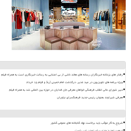
رفتار های بزدلانه خبرنگاران رسانه های معاند ناشی از بی اعتنایی به رسالت خبرنگاری است به همراه فیلم
ویژه برنامه های تلویزیون در عید غدیر، درگذشت امام خمینی (ره) و قیام ۱۵ خرداد
دبیر شورای عالی انقلاب فرهنگی خواهان معرفی جان فدایان در حوزه بین المللی شد به همراه فیلم
معرفی شیراوند بعنوان رئیس جدید فرهنگسرای نیاوران
شروع به کار موکب باید برخاست نهاد کتابخانه های عمومی کشور
اربعین تهدید جدی برای تمدن غرب است