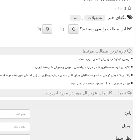
/ 5
5.0
تگهای خبر:
تسهیلات
,
مد
این مطلب را می پسندید؟
(0)
(1)
تازه ترین مطالب مرتبط
اربعین تهدید جدی برای تمدن غرب است
تاکید بر توسعه همکاری ها در حوزه دیپلماسی عمومی و معرفی شایسته ایران
واکنش کیانوش گرامی به اعتراف سالیان پیش اکبر عبدی درباره ی بازی در زیر آسمان شهر به همراه فیلم
مهران مدیری باردیگر مسعود شصت چی می شود
نظرات کاربران عزیز ال مور در مورد این پست
نام:
ایمیل:
نظر شما: