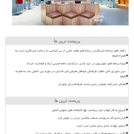
پربیننده ترین ها
رفتار های بزدلانه خبرنگاران رسانه های معاند ناشی از بی اعتنایی به رسالت خبرنگاری است به
همراه فیلم
ویژه برنامه های تلویزیون در عید غدیر، درگذشت امام خمینی (ره) و قیام ۱۵ خرداد
دبیر شورای عالی انقلاب فرهنگی خواهان معرفی جان فدایان در حوزه بین المللی شد به همراه
فیلم
معرفی شیراوند بعنوان رئیس جدید فرهنگسرای نیاوران
پربحث ترین ها
شروع به کار موکب باید برخاست نهاد کتابخانه های عمومی کشور
قراردادی که سرنوشت صنعت واکسن ایران را عوض کرد
اربعین تهدید جدی برای تمدن غرب است
تاکید بر توسعه همکاری ها در حوزه دیپلماسی عمومی و معرفی شایسته ایران