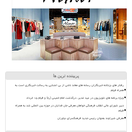
پربیننده ترین ها
رفتار های بزدلانه خبرنگاران رسانه های معاند ناشی از بی اعتنایی به رسالت خبرنگاری است به
همراه فیلم
ویژه برنامه های تلویزیون در عید غدیر، درگذشت امام خمینی (ره) و قیام ۱۵ خرداد
دبیر شورای عالی انقلاب فرهنگی خواهان معرفی جان فدایان در حوزه بین المللی شد به همراه
فیلم
معرفی شیراوند بعنوان رئیس جدید فرهنگسرای نیاوران