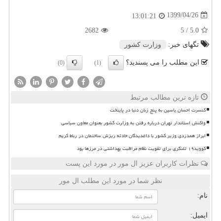
1399/04/26
13:01:21
2682
/ 5
5.0
تگهای خبر:
وزارت كشور
این مطلب را می پسندید؟
(0)
(1)
تازه ترین مطالب مرتبط
کنسرت احسان یاسین به پنج زبان دنیا در پایتخت
واکنش استاندار تهران درباره رفتن به وزارت کشور بعنوان معاون سیاسی
ابراز همدردی وزیر کشور با داغدیدگان حادثه ریزش ساختمان در رباط کریم
کووید۱۹ تلنگری برای تقویت نظام مراقبت بهداشتی در مرزها بود
نظرات کاربران عزیز ال مور در مورد این پست
نظر شما در مورد این مطلب ال مور
نام:
ایمیل: