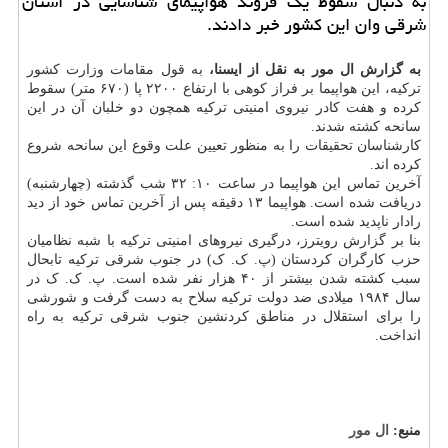
به دنبال سقوط یك فروند هواپیمای شناسایی در استان
شرقی وان این كشور خبر دادند.
به گزارش ال مور به نقل از ایسنا،
به قول مقامات وزارت کشور
ترکیه، این هواپیما بر فراز کوهی با ارتفاع ۲۲۰۰ پا (۶۷۰ متر) سقوط
کرده و هفت کادر نیروی امنیتی ترکیه همچون دو خلبان آن در این
سانحه کشته شدند.
کارشناسان تحقیقات را به منظور تعیین علت وقوع این سانحه شروع
کرده اند.
آخرین تماس این هواپیما در ساعت ۱۰: ۳۲ شب گذشته (چهارشنبه)
دریافت شده است. هواپیما ۱۳ دقیقه پس از آخرین تماس خود از دید
رادار ناپدید شده است.
بنا بر گزارش رویترز، درگیری نیروهای امنیتی ترکیه با شبه نظامیان
حزب کارگران کردستان (پ. ک. ک) در جنوب شرقی ترکیه تابحال
سبب کشته شدن بیشتر از ۴۰ هزار نفر شده است. پ. ک. ک در
سال ۱۹۸۴ میلادی ضد دولت ترکیه سلاح به دست گرفت و شورشی
را برای استقلال در مناطق کردنشین جنوب شرقی ترکیه به راه
انداخت.
منبع:
ال مور