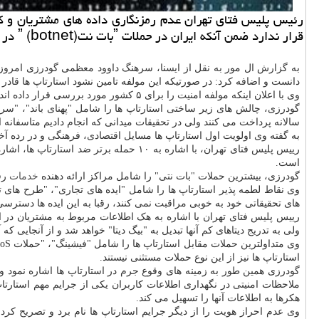
رئیس پلیس فتای تهران 
قرار ندارد ضمن آنكه ایران در حملات ˮبات نتˮ (botnet) در رتبه سوم قرار دارد كه بسیار نگران كننده است.
دانست و اضافه کرد: در صورتیکه این مولفه تامین نشود استارتاپ ها قادر به
وی با اعلان اینکه مولفه امنیت را برای ۵ کشور مورد بررسی قرار داده اند، اظهار نمود: این بررسی نشان داد که ایران از لحاظ زیر
گودرزی، چالش های زیر ساختی استارتاپ ها را شامل "پهنای باند"، "سرعت
سالانه پرداخت می کنند ولی در تحقیقات میدانی که انجام دادیم متاسفانه ا
به گفته وی اولویت اول استارتاپ ها مسایل اقتصادی، فرهنگی و در رده آخ
است.
گودرزی، بیشترین حملات "بات نتی" را شامل مراکز ارائه دهنده
خدمات
رفا
وی نقاط لطمه پذیر استارتاپ ها را شامل "ایده های تجاری"، "طرح های تح
های تحقیقاتی خود به خوبی مراقبت نمی کنند، رقبا به این ایده ها دسترسی پی
رییس پلیس فتای تهران با اشاره به هک اطلاعات مربوط به مشتریان در است
ولی به تدریج دیتاهای کم آنها تبدیل به "بیگ دیتا" خواهد شد و از آنجایی 
استارتاپ ها نیز از این نوع حملات مستثنی نیستند.
گودرزی همین طور به زمینه های وقوع جرم در استارتاپ ها اشاره نمود و 
ملاحظات امنیتی در نگهداری اطلاعات کاربران یکی از جرایم مهم استارت
هکرها به اطلاعات آنها را تسهیل می کند.
وی عدم احراز هویت را از دیگر جرایم استارتاپ ها نام برد و تصریح کرد: