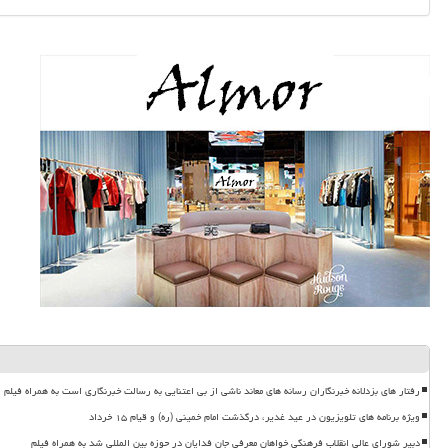
رفتار های بزدلانه خبرنگاران رسانه های معاند ناشی از بی اعتنایی به رسالت خبرنگاری است به همراه فیلم
ویژه برنامه های تلویزیون در عید غدیر، درگذشت امام خمینی (ره) و قیام ۱۵ خرداد
دبیر شورای عالی انقلاب فرهنگی خواهان معرفی جان فدایان در حوزه بین المللی شد به همراه فیلم