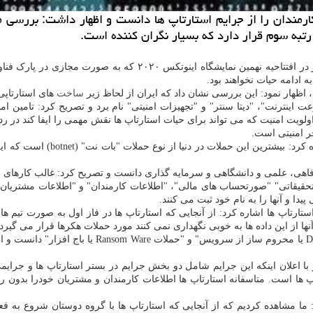
عدم رمزنگاری داده‎ های مشتریان و كارمندان را از جرایم استارتاپ ها دانست و اظ
به گزارش ال مور به نقل از ایسنا، سرهنگ داوود معظمی گودرزی امروز 
 ادامه حیات نخواهند بود.
ساخت
های استارتاپی
 اینترنت"، "دیتا سنتر" و "تجهیزات امنیتی" نام برد و تصریح کرد: تامین ا
ولویت امنیت که می تواند برای حیات استارتاپ ها نقش مهمی را ایفا کند در رده
ر امنیتی است.
رییس پلیس فتای تهران، با اشاره 
هی، علمی و دانشگاهی و سرمایه گذاری دانست و تصریح کرد: غالب کارهای استارتاپی کشور
قیقاتی" "صورتحساب های مالی"، "اطلاعات کارمندان" و "اطلاعات مشتریان" ذکر
دا و آنها را به نام خود ثبت می کنند.
ارتاپ ها اشاره کرد: از آنجایی که استارتاپ ها در فاز اول به صورت تیم ها
که آنها از این داده ها به خوبی نگهداری نمی کنند مورد حملات هکرها قرار می گی
وی متداولترین حملات مقابل استارتاپ ها را شامل "فی
با اعلان اینکه این جرایم شامل دو بخش جرایم در بستر استارتاپ ها و جرای
اپ ها است. متاسفانه استارتاپ ها اطلاعات کارمندان و مشتریان خودرا بدون 
 ما مشاهده کردیم که از آنجایی که استارتاپ ها با گروه دوستان شروع به فع