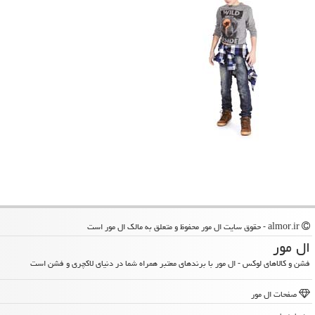
almor.ir - حقوق سایت ال مور محفوظ و متعلق به مالک ال مور است
ال مور
فشن و کالاهای لوکس - ال مور با برندهای معتبر همراه شما در دنیای لاکچری و فشن است
صفحات ال مور