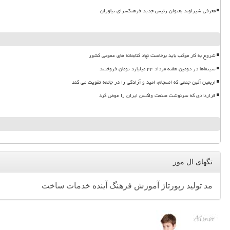
معرفی شیراوند بعنوان رئیس جدید فرهنگسرای نیاوران
شروع به کار موکب باید برخاست نهاد کتابخانه های عمومی کشور
سینماها در دومین هفته مرداد ۴۴ میلیارد تومان فروختند
اربعین آئین جمعی که انسجام، امید و آزادگی را در جامعه تقویت می کند
قراردادی که سرنوشت صنعت واکسن ایران را عوض کرد
تگهای ال مور
مد
تولید
رپورتاژ
آموزش
فرهنگ
آینده
خدمات
ساخت