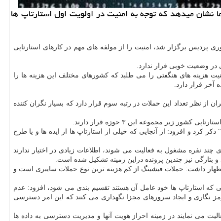
هار داشت: بررسی ما نشان میدهد كه توجه به امنیت در اولویت اول استارتاپ ها
در افتتاحیه نهمین نمایشگاه اینوتکس ۲۰۲۰ که به صورت مجازی در پارک فناوری پردیس برگزار شد، امنیت را از مولفه های مهم در کارهای استارتاپی
 در وضعیت خوبی قرار ندارد.
منیت هزینه های هنگفتی را می طلبد که کشورهای مختلف این هزینه ها را
 آخر قرار دارد.
به ۱۰ حمله برتر ضد استارتاپ ها، اشاره کرد: بیشترین این حملات در دنیا از نوع حملات "بات نت" (botnet) است که ایران از نظر تعداد این حملات در رتبه سوم قرار دارد که بسیار نگران کننده
 زیر مجموعه این ۳ حوزه قرار دارند.
 کرد و افزود: از آنجایی که خیلی از استارتاپ ها از ایده ها و یا طرح
ی چند نفره مشغول به فعالیت می شوند، اطلاعات زیادی در اختیار ندارند
رد و بتازگی نیز چندین پرونده دراین زمینه تشکیل شده است.
شینگ"، "حملات DoS یا محروم ساز از سرویس" و "حملات Ransom Ware یا باج افزار" دانست و اظهار داشت: حملات فیشینگ از کم هزینه ترین نوع حملات سایبری است و
می که استارتاپ ها خود عامل آن هستند تقسیم بندی می شود، افزود: عدم
رمز نگاری و ایجاد سرورهای مجزا نگهداری می کنند که این امر دسترسی
الیت می نمایند در زمینه احراز هویت آنها و مدیریت دسترسی به داده ها