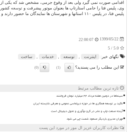
اقدامی صورت نمی گیرد ولی بعد از وقوع جرمی، مشخص شد که یکی از آن
وی، پلیس فتا را حامی استارتاپ ها بعنوان موتور پیشرفت و
توسعه
کشور د
پلیس فتا، در پلیس ۱۱۰ استانها و شهرستان ها نمایندگان ما حضور دارند و بطور شبانه روزی به سوالات فعالان استارتاپی پاسخگو هستند.
1399/05/22
22:00:07
/ 5
5.0
تگهای خبر:
اینترنت
,
توسعه
,
خدمات
,
ساخت
این مطلب را می پسندید؟
(0)
(1)
تازه ترین مطالب مرتبط
سینماها در دومین هفته مرداد ۴۴ میلیارد تومان فروختند
تاکید بر توسعه همکاری ها در حوزه دیپلماسی عمومی و معرفی شایسته ایران
آینده صنعت چاپ و نشر در گرو نوآوری و تحول دیجیتال است
مهران مدیری باردیگر مسعود شصت چی می شود
نظرات کاربران عزیز ال مور در مورد این پست