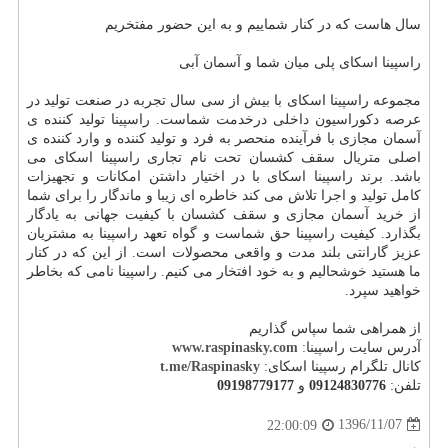
سال هاست که در کنار شماییم و به این حضور مفتخریم
راسپینا اسکای پلی میان شما و آسمان آبی
مجموعه راسپینا اسکای با بیش از سی سال تجربه در صنعت تولید در
عرصه دکوراسیون داخلی درخدمت شماست. راسپینا تولید کننده ی
آسمان مجازی با فرآینده منحصر به فرد و تولید کننده و وارد کننده ی
اصلی متریال سقف کشسان تحت نام تجاری راسپینا اسکای می
باشد. برند راسپینا اسکای با در اختیار داشتن امکانات و تجهیزات
کامل تولید و اجرا تلاش می کند خاطره ای زیبا و ماندگار را برای شما
از خرید آسمان مجازی و سقف کشسان با کیفیت جهانی به یادگار
بگذارد. کیفیت راسپینا حق شماست و گواه تعهد راسپینا به مشتریان
عزیز گارانتی بلند مدت و واقعی محصولات است. از این که در کنار
ما هستید خوشحالیم و به خود افتخار می کنیم. راسپینا نامی که بخاطر
خواهید سپرد.
از همراهی شما سپاس گذاریم
آدرس سایت راسپینا:
www.raspinasky.com
کانال تلگرام رسپینا اسکای:
t.me/Raspinasky
تلفن:
09124830776
و
09198779177
1396/11/07
22:00:09