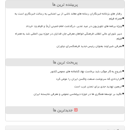
پربیننده ترین ها
رفتار های بزدلانه خبرنگاران رسانه های معاند ناشی از بی اعتنایی به رسالت خبرنگاری است به
همراه فیلم
ویژه برنامه های تلویزیون در عید غدیر، درگذشت امام خمینی (ره) و قیام ۱۵ خرداد
دبیر شورای عالی انقلاب فرهنگی خواهان معرفی جان فدایان در حوزه بین المللی شد به همراه
فیلم
معرفی شیراوند بعنوان رئیس جدید فرهنگسرای نیاوران
پربحث ترین ها
شروع به کار موکب باید برخاست نهاد کتابخانه های عمومی کشور
قراردادی که سرنوشت صنعت واکسن ایران را عوض کرد
اربعین تهدید جدی برای تمدن غرب است
تاکید بر توسعه همکاری ها در حوزه دیپلماسی عمومی و معرفی شایسته ایران
جدیدترین ها