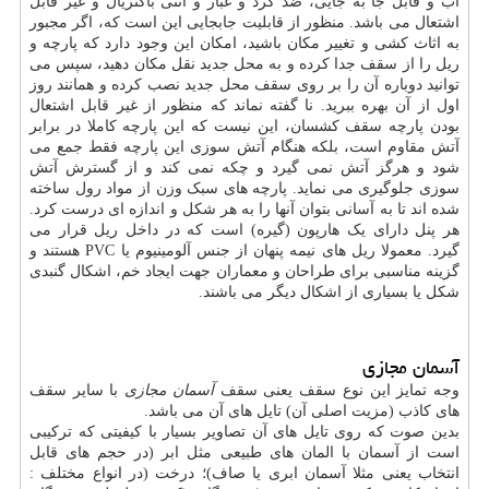
آب و قابل جا به جایی، ضد گرد و غبار و آنتی باکتریال و غیر قابل
اشتعال می باشد. منظور از قابلیت جابجایی این است که، اگر مجبور
به اثاث کشی و تغییر مکان باشید، امکان این وجود دارد که پارچه و
ریل را از سقف جدا کرده و به محل جدید نقل مکان دهید، سپس می
توانید دوباره آن را بر روی سقف محل جدید نصب کرده و همانند روز
اول از آن بهره ببرید. نا گفته نماند که منظور از غیر قابل اشتعال
بودن پارچه سقف کشسان، این نیست که این پارچه کاملا در برابر
آتش مقاوم است، بلکه هنگام آتش سوزی این پارچه فقط جمع می
شود و هرگز آتش نمی گیرد و چکه نمی کند و از گسترش آتش
سوزی جلوگیری می نماید. پارچه های سبک وزن از مواد رول ساخته
شده اند تا به آسانی بتوان آنها را به هر شکل و اندازه ای درست کرد.
هر پنل دارای یک هارپون (گیره) است که در داخل ریل قرار می
گیرد. معمولا ریل های نیمه پنهان از جنس آلومینیوم یا PVC هستند و
گزینه مناسبی برای طراحان و معماران جهت ایجاد خم، اشکال گنبدی
شکل یا بسیاری از اشکال دیگر می باشند.
آسمان مجازی
وجه تمایز این نوع سقف یعنی سقف
آسمان مجازی
با سایر سقف
های کاذب (مزیت اصلی آن) تایل های آن می باشد.
بدین صوت که روی تایل های آن تصاویر بسیار با کیفیتی که ترکیبی
است از آسمان با المان های طبیعی مثل ابر (در حجم های قابل
انتخاب یعنی مثلا آسمان ابری یا صاف)؛ درخت (در انواع مختلف :