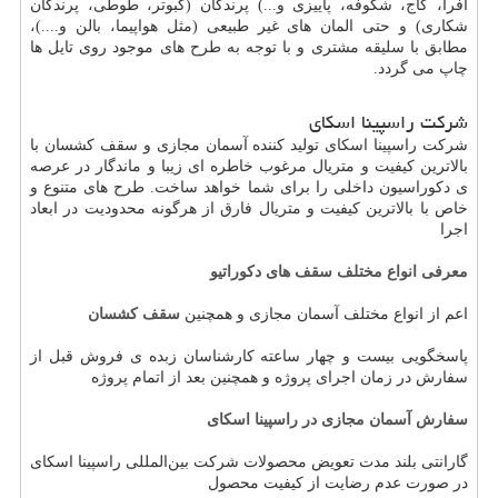
افرا، کاج، شکوفه، پاییزی و...) پرندگان (کبوتر، طوطی، پرندگان
شکاری) و حتی المان های غیر طبیعی (مثل هواپیما، بالن و....)،
مطابق با سلیقه مشتری و با توجه به طرح های موجود روی تایل ها
چاپ می گردد.
شرکت راسپینا اسکای
شرکت راسپینا اسکای تولید کننده آسمان مجازی و سقف کشسان با
بالاترین کیفیت و متریال مرغوب خاطره ای زیبا و ماندگار در عرصه
ی دکوراسیون داخلی را برای شما خواهد ساخت. طرح های متنوع و
خاص با بالاترین کیفیت و متریال فارق از هرگونه محدودیت در ابعاد
اجرا
معرفی انواع مختلف سقف های دکوراتیو
اعم از انواع مختلف آسمان مجازی و همچنین
سقف کشسان
پاسخگویی بیست و چهار ساعته کارشناسان زبده ی فروش قبل از
سفارش در زمان اجرای پروژه و همچنین بعد از اتمام پروژه
سفارش آسمان مجازی در راسپینا اسکای
گارانتی بلند مدت تعویض محصولات شرکت بین‌المللی راسپینا اسکای
در صورت عدم رضایت از کیفیت محصول