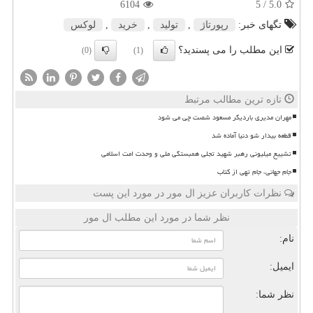
6104
/ 5
5.0
تگهای خبر:
رپورتاژ
,
تولید
,
خرید
,
لوكس
این مطلب را می پسندید؟
(0)
(1)
تازه ترین مطالب مرتبط
مهران مدیری باردیگر مسعود شصت چی می شود
قطعه بیدار شو دنیا آماده شد
تشییع میلیونی رهبر شهید تجلی همبستگی ملی و وحدت امت اسلامی
جام جهانی، جام تهی از کتاب
نظرات کاربران عزیز ال مور در مورد این پست
نظر شما در مورد این مطلب ال مور
نام:
ایمیل:
نظر شما: