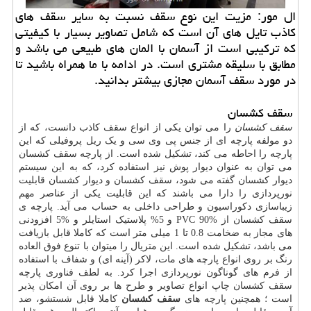
ال مور: مزیت این نوع سقف نسبت به سایر سقف های
كاذب تایل های آن است كه شامل تصاویر بسیار با كیفیتی
كه تركیبی است از آسمان با المان های طبیعی می باشد و
مطابق با سلیقه مشتری است. در ادامه با ما همراه باشید تا
در مورد سقف آسمان مجازی بیشتر بدانید.
سقف کشسان
سقف کشسان
را می توان یکی از انواع سقف کاذب دانست، که از
دو مولفه پارچه ای از جنس پی وی سی و یک ریل پروفیلی که این
پارچه را احاطه می کند، تشکیل شده است. از پارچه سقف کشسان
می توان به عنوان دیوار پوش نیز استفاده کرد، که به این سیستم
دیوار کشسان گفته می شود، سقف کشسان و دیوار کشسان قابلیت
نورپردازی را دارا می باشند که این قابلیت یکی از عناصر مهم
زیباسازی دکوراسیون و طراحی داخلی به حساب می آید. پارچه ی
سقف کشسان از %90 PVC و 5% پلاستیک استایلر و %5 افزودنی
های مجاز به ضخامت 0.8 تا 1 میلی متر است که کاملا قابل بازیافت
می باشد، تشکیل شده است. این متریال را میتوان با تنوع فوق العاده
رنگ بر روی انواع پارچه های مات، لاکر (آینه ای) و شفاف با استفاده
از فرم های گوناگون نورپردازی اجرا کرد. به لطف فناوری پارچه
سقف کشسان چاپ انواع تصاویر و طرح ها بر روی آن امکان پذیر
است ؛ همچنین پارچه های
سقف کشسان
کاملا قابل شستشو، ضد