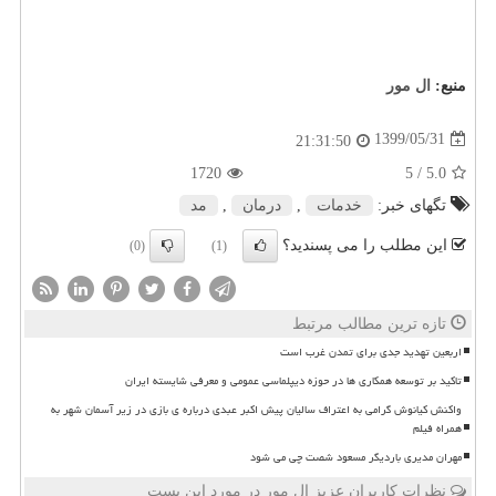
منبع:
ال مور
1399/05/31
21:31:50
1720
/ 5
5.0
تگهای خبر:
خدمات
,
درمان
,
مد
این مطلب را می پسندید؟
(0)
(1)
تازه ترین مطالب مرتبط
اربعین تهدید جدی برای تمدن غرب است
تاکید بر توسعه همکاری ها در حوزه دیپلماسی عمومی و معرفی شایسته ایران
واکنش کیانوش گرامی به اعتراف سالیان پیش اکبر عبدی درباره ی بازی در زیر آسمان شهر به
همراه فیلم
مهران مدیری باردیگر مسعود شصت چی می شود
نظرات کاربران عزیز ال مور در مورد این پست