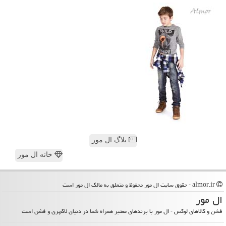
بلاگ ال مور
خانه ال مور
almor.ir - حقوق سایت ال مور محفوظ و متعلق به مالک ال مور است
ال مور
فشن و کالاهای لوکس - ال مور با برندهای معتبر همراه شما در دنیای لاکچری و فشن است