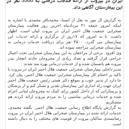
ایران در بیروت از ارائه خدمات درمانی به 3500 نفر در
این بیمارستان آگاهی داد.
به گزارش ال مور به نقل از ایسنا، محمدباقر محمدی با اشاره به
اینکه امروز جمعه ۳۱ مردادماه اخرین روز فعالیت بیمارستان
صحرایی جمعیت هلال احمر ایران در بیروت لبنان است، اظهار
داشت: تا به امروز که ۱۷روز از برگزاری و ارائه
خدمات
این
بیمارستان می گذرد، ۳۵۰۰ نفر برای دریافت خدمات درمانی به
بیمارستان صحرایی مراجعه نموده اند.
وی افزود: برخی از مراجعان به این بیمارستان صحرایی تحت اعمال
جراحی قرار گرفتند و تعداد زیادی از مجروحان حادثه انفجار بندر
بیروت هم پانسمان شده و از خدمات درمانی بهره مند شدند.
مدیر داخلی بیمارستان صحرایی جمعیت هلال احمر ایران در بیروت با
تاکید بر اختتام کار بیمارستان صحرایی جمعیت هلال احمر، بیان کرد:
جا دارد از تدبیر خوب و بموقع دکتر همتی رئیس جمعیت هلال احمر
ایران جهت راه اندازی این بیمارستان تقدیر و تشکر کنم و از پزشکان
و پرستارانی که از داخل کشور برای کمک به مجروحان لبنانی اعزام
شده و خدمات درمانی مناسبی را به مردم بیروت ارائه کردند هم
متشکریم.
به گزارش پایگاه اطلاع رسانی جمعیت هلال احمر، بگفته محمدی،
خدمات ارائه شده در بیمارستان صحرایی هلال احمر ایران در بیروت
رضایتمندی ساکنان بیروت از قومیت های مختلف را به دنبال داشته
است.