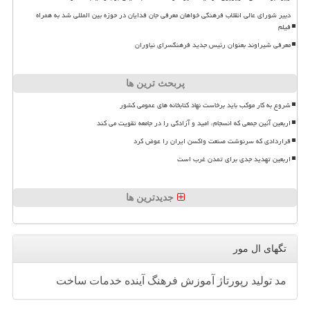
دبیر شورای عالی انقلاب فرهنگی خواهان معرفی جان فدایان در حوزه بین المللی شد به همراه
فیلم
معرفی شیراوند بعنوان رئیس جدید فرهنگسرای نیاوران
پربحث ترین ها
شروع به کار موکب باید برخاست نهاد کتابخانه های عمومی کشور
اربعین آئین جمعی که انسجام، امید و آزادگی را در جامعه تقویت می کند
قراردادی که سرنوشت صنعت واکسن ایران را عوض کرد
اربعین تهدید جدی برای تمدن غرب است
جدیدترین ها
تگهای ال مور
مد
تولید
رپورتاژ
آموزش
فرهنگ
آینده
خدمات
ساخت