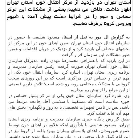
استان تهران در بازدید از مركز انتقال خون استان تهران
اظهار داشت: تلاش می نماییم بعضی از مشكلات این مركز
حساس و مهم را در شرایط سخت پیش آمده با شیوع
ویروس كرونا برطرف نماییم.
به گزارش ال مور به نقل از ایسنا،
مسعود شفیعی با حضور در
سازمان انتقال خون استان تهران ضمن اهدای خون در این مرکز، از
بخشهای مختلف آن بازدید کرد و از نزدیک در جریان اقدامات و همین
طور مشکلات این سازمان قرار گرفت.
در این بازدید که با همراهی محمدرضا مهدی زاده، مدیرکل سازمان
انتقال خون استان تهران صورت گرفت، رئیس سازمان مدیریت و
برنامه ریزی استان تهران، اشاره کرد: سازمان انتقال خون یکی از
مهم ترین و حساس ترین مراکزی است که در این روزهای سخت
کرونایی با مشکلات مختلفی روبه رو شده است؛ تلاش داریم قسمتی
از این موانع را از پیش رو برداریم.
وی اشاره کرد: سازمان انتقال خون یکی از مراکز بسیار حساس در
حوزه
سلامت
است که مستقیما با سلامتی آحاد
جامعه
مرتبط می
باشد، پس در تامین تجهیزات تخصصی یا به روز و نگهداری بخش های
مهم آن، نباید غفلت کرد.
طبق گزارش پایگاه خبری سازمان مدیریت و برنامه ریزی استان
تهران، مسعود شفیعی با یادآوری اینکه علاوه بر اهدای خون توسط
عموم شهروندان، اهدای پلاسمای بیماران بهبود یافته از کرونا نیز در
این ایام کمک قابل توجهی در
درمان
بیماران مبتلا شده جدید داشته،