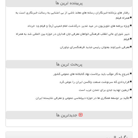
پربیننده ترین ها
رفتار های بزدلانه خبرنگاران رسانه های معاند ناشی از بی اعتنایی به رسالت خبرنگاری است به
همراه فیلم
ویژه برنامه های تلویزیون در عید غدیر، درگذشت امام خمینی (ره) و قیام ۱۵ خرداد
دبیر شورای عالی انقلاب فرهنگی خواهان معرفی جان فدایان در حوزه بین المللی شد به همراه
فیلم
معرفی شیراوند بعنوان رئیس جدید فرهنگسرای نیاوران
پربحث ترین ها
شروع به کار موکب باید برخاست نهاد کتابخانه های عمومی کشور
قراردادی که سرنوشت صنعت واکسن ایران را عوض کرد
اربعین تهدید جدی برای تمدن غرب است
تاکید بر توسعه همکاری ها در حوزه دیپلماسی عمومی و معرفی شایسته ایران
جدیدترین ها
تگهای ال مور