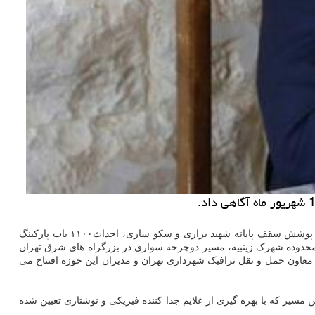
مرتضی رحمان زاده درباب آماده سازی پروژه های قابل افتتاح منطقه اظهار داشت: این پروژه های ترافیکی شامل پوشش سقف پایانه شهید براری و سکو سازی، احداث۱۱۰۰ باب پارکینگ
ر محدوده شهرک زینبیه، مسیر دوچرخه سواری در بزرگراه های شرق تهران
عاون حمل و نقل ترافیک شهرداری تهران و مدیران این حوزه افتتاح می
 بزرگراه های شهید دوران و قسمتی از بزرگراه شهید یاسینی به طول ۷ هزار متر اضافه کرد: این مسیر که با بهره گیری از علایم جدا کننده فیزیکی و نوشتاری تعیین شده