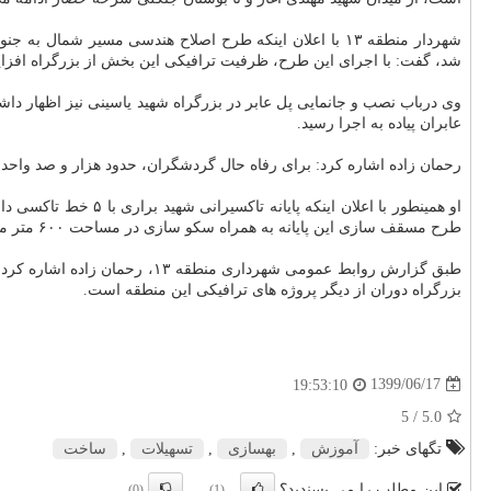
شهردار منطقه ۱۳ با اعلان اینکه طرح اصلاح هندسی مسیر ش
شد، گفت: با اجرای این طرح، ظرفیت ترافیکی این بخش از بزرگراه افزای
وی درباب نصب و جانمایی پل عابر در بزرگراه شهید یاسینی نیز اظهار داش
عابران پیاده به اجرا رسید.
رحمان زاده اشاره کرد: برای رفاه حال گردشگران، حدود هزار و صد واحد
طرح مسقف سازی این پایانه به همراه سکو سازی در مساحت ۶۰۰ متر مربع جهت پوشش دهی به ایستگاه های این پایانه اجرایی شد.
طبق گزارش روابط عمومی شهردا
بزرگراه دوران از دیگر پروژه های ترافیکی این منطقه است.
1399/06/17
19:53:10
/ 5
5.0
تگهای خبر:
آموزش
,
بهسازی
,
تسهیلات
,
ساخت
این مطلب را می پسندید؟
(0)
(1)