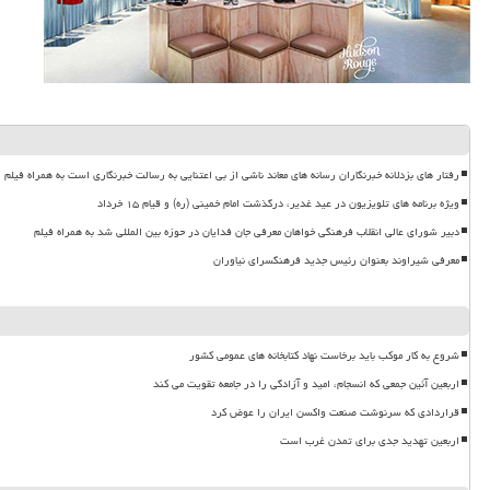
رفتار های بزدلانه خبرنگاران رسانه های معاند ناشی از بی اعتنایی به رسالت خبرنگاری است به همراه فیلم
ویژه برنامه های تلویزیون در عید غدیر، درگذشت امام خمینی (ره) و قیام ۱۵ خرداد
دبیر شورای عالی انقلاب فرهنگی خواهان معرفی جان فدایان در حوزه بین المللی شد به همراه فیلم
معرفی شیراوند بعنوان رئیس جدید فرهنگسرای نیاوران
شروع به کار موکب باید برخاست نهاد کتابخانه های عمومی کشور
اربعین آئین جمعی که انسجام، امید و آزادگی را در جامعه تقویت می کند
قراردادی که سرنوشت صنعت واکسن ایران را عوض کرد
اربعین تهدید جدی برای تمدن غرب است