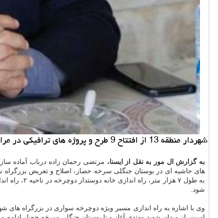
شهردار منطقه 13 از افتتاح 9 طرح و پروژه های ترافیكی در مراسمی با حضور معاون حمل و نقل و ترافیك شهرداری تهران مورخ 19 شهریور ماه آگاهی داد.
به گزارش ال مور به نقل از ایسنا،
های حاشیه ای در بوستان جنگلی سرخه حصار، اصلاح و تعریض بزرگراه شهی
به طول ۷ هزار متر، راه اندازی خانه دوستدار دوچرخه در ناحیه ۲، راه اندازی درب سوم سرخه حصار و بهسازی پارک
شود.
است، از میدان شهید مهتدی آغاز و تا بوستان جنگلی سرخه حصار ادامه می 