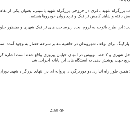
مال به جنوب بزرگراه شهید باقری در خروجی بزرگراه شهید یاسینی، بعنوان یکی از
ش یافته و شاهد کاهش ترافیک و تردد روان خودروها هستیم.
ت: این طرح باتوجه به لزوم ایجاد زیرساخت های ترافیک شهری و بمنظور جلوگیری
 پارکینگ برای توقف شهروندان در حاشیه معابر سرخه حصار به وجود آمده اس
او همینطور با اعلان اینکه پایانه تاکسیرانی شهید براری با ۵ خط تاکسی داخل شهری و ۲ خط اتوبوس 
ری منطقه ۱۳، رحمان زاده اشاره کرد: همین طور راه اندازی دو دوربرگردان پروانه ای در انتها
2160