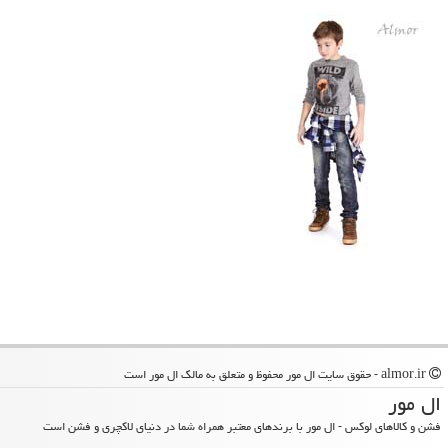
almor.ir - حقوق سایت ال مور محفوظ و متعلق به مالک ال مور است
ال مور
فشن و کالاهای لوکس - ال مور با برندهای معتبر همراه شما در دنیای لاکچری و فشن است