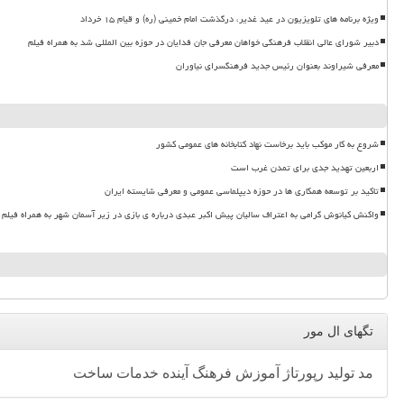
ویژه برنامه های تلویزیون در عید غدیر، درگذشت امام خمینی (ره) و قیام ۱۵ خرداد
دبیر شورای عالی انقلاب فرهنگی خواهان معرفی جان فدایان در حوزه بین المللی شد به همراه فیلم
معرفی شیراوند بعنوان رئیس جدید فرهنگسرای نیاوران
شروع به کار موکب باید برخاست نهاد کتابخانه های عمومی کشور
اربعین تهدید جدی برای تمدن غرب است
تاکید بر توسعه همکاری ها در حوزه دیپلماسی عمومی و معرفی شایسته ایران
واکنش کیانوش گرامی به اعتراف سالیان پیش اکبر عبدی درباره ی بازی در زیر آسمان شهر به همراه فیلم
تگهای ال مور
مد
تولید
رپورتاژ
آموزش
فرهنگ
آینده
خدمات
ساخت