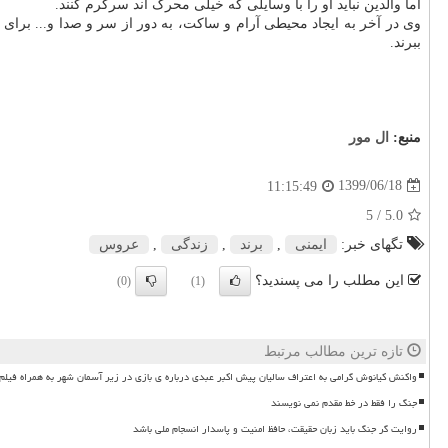
اما والدین نباید او را با وسایلی که خیلی محرک اند سرگرم کنند.
وی در آخر به ایجاد محیطی آرام و ساکت، به دور از سر و صدا و... برا
ببرند.
منبع:
ال مور
1399/06/18
11:15:49
/ 5
5.0
تگهای خبر:
ایمنی
,
برند
,
زندگی
,
عروس
این مطلب را می پسندید؟
(0)
(1)
تازه ترین مطالب مرتبط
واکنش کیانوش گرامی به اعتراف سالیان پیش اکبر عبدی درباره ی بازی در زیر آسمان شهر به همراه فیلم
جنگ را فقط در خط مقدم نمی نویسند
روایت گر جنگ باید زبان حقیقت، حافظ امنیت و پاسدار انسجام ملی باشد