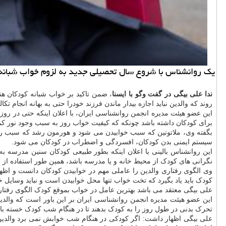
یك روانشناس با شروع سال تحصیلی جدید به لزوم خواب شبانه كو
ندا
علی
بیگی
در
گفت وگو
با
ایسنا
، ضمن تاکید بر خواب شبانه کودکان هن
روند که والدین نباید اجازه بیدار ماندن فرزند خودرا حتی به بهانه انجام تک
این عضو هیئت مدیره انجمن روانشناسی ایران، با اعلان اینکه حتی در روز
برای کودکان داشته باشد چونکه که کیفیت خواب روز به سبب وجود نور ک
بگفته وی، ملاتونین که سبب خوابیدن می شود و هورمون رشد که سبب 
سیستم ایمنی بدن کودکان، افسردگی و اضطراب در کودکان می شود.
نگرانی های کودک از محیط خانه و یا مدرسه باشد، همین طور استفاده از
وی الگوی رفتاری والدین را عاملی مهم در خوابیدن کودکان دانست و اظهار 
کودک باید یاد بگیرد که تخت خواب تنها محل خوابیدن است و نباید وسایل
علی بیگی معتقد می باشد بهترین عامل در خواب بموقع کودک الگوی رفتاری
این عضو هیئت مدیره انجمن روانشناسی ایران بر این باور است که والدی
تحرک بدنی در طول روز را به کودک بدهند تا در هنگام شب کودک خسته با
علی بیگی اظهار داشت: اگر کودکی در هنگام شب خوابش نمی برد والدین می