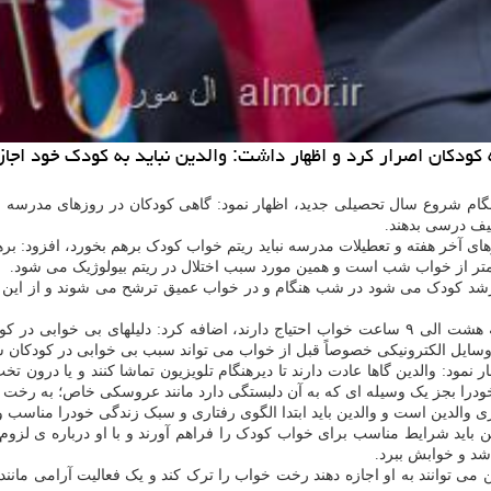
دكان اصرار كرد و اظهار داشت: والدین نباید به كودك خود اجازه 
گام شروع سال تحصیلی جدید، اظهار نمود: گاهی کودکان در روزهای مدرسه به 
الیف درسی بدهند.
های آخر هفته و تعطیلات مدرسه نباید ریتم خواب کودک برهم بخورد، افزود: ب
متر از خواب شب است و همین مورد سبب اختلال در ریتم بیولوژیک می شود.
رشد کودک می شود در شب هنگام و در خواب عمیق ترشح می شوند و از ای
این روانشناس بالینی با اعلان اینکه بطور طبیعی کودکان سنین مدرسه به هشت الی ۹ ساعت خواب احتیاج
 وسایل الکترونیکی خصوصاً قبل از خواب می تواند سبب بی خوابی در کودکان ش
نمود: والدین گاها عادت دارند تا دیرهنگام تلویزیون تماشا کنند و یا درون ت
 خودرا بجز یک وسیله ای که به آن دلبستگی دارد مانند عروسکی خاص؛ به رخت 
 والدین است و والدین باید ابتدا الگوی رفتاری و سبک زندگی خودرا مناسب و
ن باید شرایط مناسب برای خواب کودک را فراهم آورند و با او درباره ی لز
شد و خوابش ببرد.
 توانند به او اجازه دهند رخت خواب را ترک کند و یک فعالیت آرامی مانند 