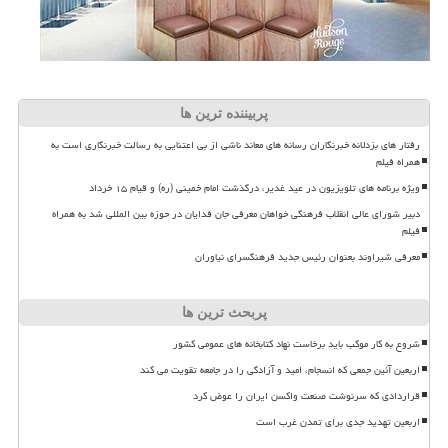
پربیننده ترین ها
رفتار های بزدلانه خبرنگاران رسانه های معاند ناشی از بی اعتنایی به رسالت خبرنگاری است به
همراه فیلم
ویژه برنامه های تلویزیون در عید غدیر، درگذشت امام خمینی (ره) و قیام ۱۵ خرداد
دبیر شورای عالی انقلاب فرهنگی خواهان معرفی جان فدایان در حوزه بین المللی شد به همراه
فیلم
معرفی شیراوند بعنوان رئیس جدید فرهنگسرای نیاوران
پربحث ترین ها
شروع به کار موکب باید برخاست نهاد کتابخانه های عمومی کشور
اربعین آئین جمعی که انسجام، امید و آزادگی را در جامعه تقویت می کند
قراردادی که سرنوشت صنعت واکسن ایران را عوض کرد
اربعین تهدید جدی برای تمدن غرب است