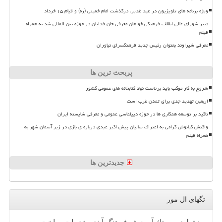
ویژه برنامه های تلویزیون در عید غدیر، درگذشت امام خمینی (ره) و قیام ۱۵ خرداد
دبیر شورای عالی انقلاب فرهنگی خواهان معرفی جان فدایان در حوزه بین المللی شد به همراه
فیلم
معرفی شیراوند بعنوان رئیس جدید فرهنگسرای نیاوران
پربحث ترین ها
شروع به کار موکب باید برخاست نهاد کتابخانه های عمومی کشور
اربعین تهدید جدی برای تمدن غرب است
تاکید بر توسعه همکاری ها در حوزه دیپلماسی عمومی و معرفی شایسته ایران
واکنش کیانوش گرامی به اعتراف سالیان پیش اکبر عبدی درباره ی بازی در زیر آسمان شهر به
همراه فیلم
جدیدترین ها
تگهای ال مور