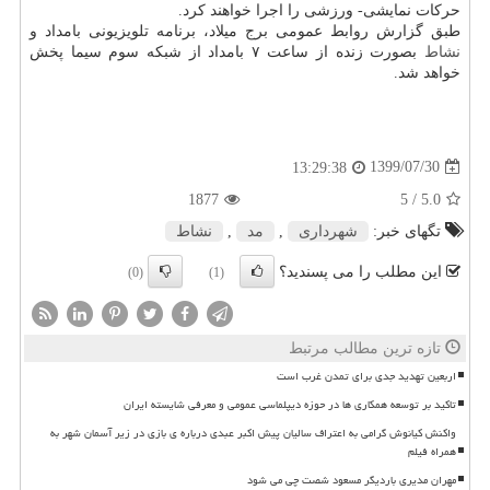
حرکات نمایشی- ورزشی را اجرا خواهند کرد.
طبق گزارش روابط عمومی برج میلاد، برنامه تلویزیونی بامداد و
نشاط
بصورت زنده از ساعت ۷ بامداد از شبکه سوم سیما پخش
خواهد شد.
1399/07/30
13:29:38
1877
/ 5
5.0
تگهای خبر:
شهرداری
,
مد
,
نشاط
این مطلب را می پسندید؟
(0)
(1)
تازه ترین مطالب مرتبط
اربعین تهدید جدی برای تمدن غرب است
تاکید بر توسعه همکاری ها در حوزه دیپلماسی عمومی و معرفی شایسته ایران
واکنش کیانوش گرامی به اعتراف سالیان پیش اکبر عبدی درباره ی بازی در زیر آسمان شهر به
همراه فیلم
مهران مدیری باردیگر مسعود شصت چی می شود