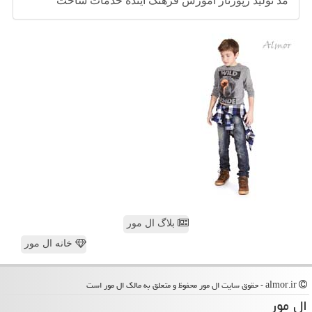
مد
تولید
رپورتاژ
آموزش
فرهنگ
آینده
خدمات
ساخت
بلاگ ال مور
خانه ال مور
almor.ir - حقوق سایت ال مور محفوظ و متعلق به مالک ال مور است
ال مور