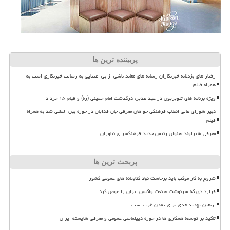
پربیننده ترین ها
رفتار های بزدلانه خبرنگاران رسانه های معاند ناشی از بی اعتنایی به رسالت خبرنگاری است به
همراه فیلم
ویژه برنامه های تلویزیون در عید غدیر، درگذشت امام خمینی (ره) و قیام ۱۵ خرداد
دبیر شورای عالی انقلاب فرهنگی خواهان معرفی جان فدایان در حوزه بین المللی شد به همراه
فیلم
معرفی شیراوند بعنوان رئیس جدید فرهنگسرای نیاوران
پربحث ترین ها
شروع به کار موکب باید برخاست نهاد کتابخانه های عمومی کشور
قراردادی که سرنوشت صنعت واکسن ایران را عوض کرد
اربعین تهدید جدی برای تمدن غرب است
تاکید بر توسعه همکاری ها در حوزه دیپلماسی عمومی و معرفی شایسته ایران