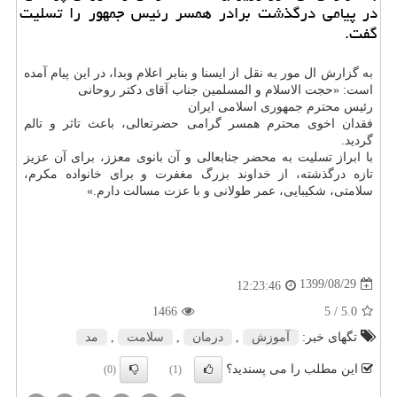
در پیامی درگذشت برادر همسر رئیس جمهور را تسلیت
گفت.
به گزارش ال مور به نقل از ایسنا و بنابر اعلام وبدا، در این پیام آمده
است: «حجت الاسلام و المسلمین جناب آقای دکتر روحانی
رئیس محترم جمهوری اسلامی ایران
فقدان اخوی محترم همسر گرامی حضرتعالی، باعث تاثر و تالم
گردید.
با ابراز تسلیت به محضر جنابعالی و آن بانوی معزز، برای آن عزیز
تازه درگذشته، از خداوند بزرگ مغفرت و برای خانواده مکرم،
سلامتی، شکیبایی، عمر طولانی و با عزت مسالت دارم.»
1399/08/29
12:23:46
1466
/ 5
5.0
تگهای خبر:
آموزش
,
درمان
,
سلامت
,
مد
این مطلب را می پسندید؟
(0)
(1)