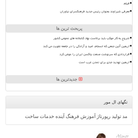
فیلم
معرفی شیراوند بعنوان رئیس جدید فرهنگسرای نیاوران
پربحث ترین ها
شروع به کار موکب باید برخاست نهاد کتابخانه های عمومی کشور
اربعین آئین جمعی که انسجام، امید و آزادگی را در جامعه تقویت می کند
قراردادی که سرنوشت صنعت واکسن ایران را عوض کرد
اربعین تهدید جدی برای تمدن غرب است
جدیدترین ها
تگهای ال مور
مد
تولید
رپورتاژ
آموزش
فرهنگ
آینده
خدمات
ساخت