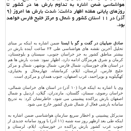
هواشناسی ضمن اشاره به تداوم بارش ها در كشور تا
روزهای پایانی هفته اظهار داشت: شدت بارش ها امروز (۹
آذر) در ۱۱ استان كشور و شمال و مركز خلیج فارس خواهد
بود.
صادق ضیاییان در گفت و گو با ایسنا
ضمن اشاره به اینکه بر مبنای
تحلیل آخرین نقشه های هواشناسی طی ۲۴ ساعت آینده بارش در
بیشتر مناطق کشور به جز خراسان جنوبی، سیستان و بلوچستان،
کرمان و شرق هرمزگان ادامه دارد، اظهار نمود: شدت بارش ها هم
در استان های خوزستان، شمال فارس، شمال بوشهر، شمال و مرکز
خلیج فارس، لرستان، ایلام، کرمانشاه، چهارمحال و بختیاری،
کهگیلویه و بویراحمد، غرب اصفهان، جنوب همدان و مرکزی است.
وی با اشاره به اینکه فردا (۱۰ آذر) در استان های خراسان شمالی،
خراسان رضوی، سمنان، گلستان، مازندران، گیلان، اردبیل و شمال
اصفهان بارش پراکنده پیشبینی می شود، خاطرنشان کرد: به تدریج
سامانه بارشی فعال از شمال شرق کشور خارج می شود.
مدیرکل پیشبینی و اخطار سریع سازمان هواشناسی ضمن اشاره به
اینکه طی بعد ازظهر روز سه شنبه (۱۱ آذر) با ورود سامانه جدیدی از
جنوب غرب کشور بارش پراکنده در خوزستان، ایلام، لرستان و