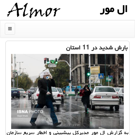
ال مور
منو
بارش شدید در 11 استان
به گزارش ال مور مدیركل پیشبینی و اخطار سریع سازمان