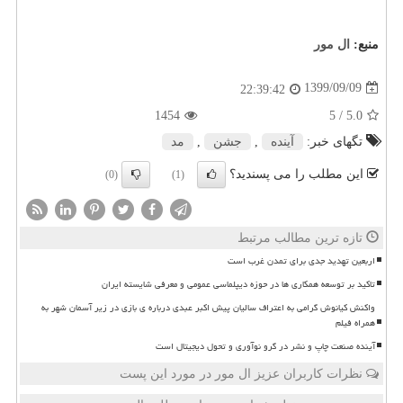
منبع:
ال مور
1399/09/09
22:39:42
1454
/ 5
5.0
تگهای خبر:
آینده
,
جشن
,
مد
این مطلب را می پسندید؟
(0)
(1)
تازه ترین مطالب مرتبط
اربعین تهدید جدی برای تمدن غرب است
تاکید بر توسعه همکاری ها در حوزه دیپلماسی عمومی و معرفی شایسته ایران
واکنش کیانوش گرامی به اعتراف سالیان پیش اکبر عبدی درباره ی بازی در زیر آسمان شهر به
همراه فیلم
آینده صنعت چاپ و نشر در گرو نوآوری و تحول دیجیتال است
نظرات کاربران عزیز ال مور در مورد این پست