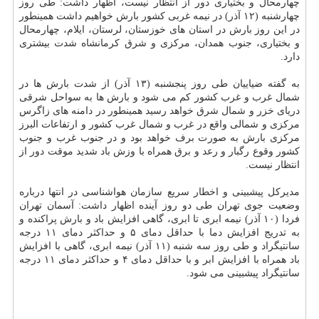
چهارمحال و بختیاری دور از انتظار نیست، اظهار داشت: طی روز
چهارشنبه (۱۲ آذر) در نیمه غربی کشور بارش خواهیم داشت همینطور
در این روز بارش در استان های خوزستان، لرستان، ایلام، چهارمحال
و بختیاری، جنوب همدان، مرکزی و شرق کرمانشاه شدت بیشتری
دارد.
به گفته ضیاییان طی روز پنجشنبه (۱۳ آذر) از شدت بارش ها در
شمال غرب و غرب کشور کم می شود و بارش ها به سواحل شرقی
دریای خزر و شمال شرق خواهد رسید همینطور در دامنه های زاگرس
مرکزی و شمالی واقع در غرب و شمال غرب کشور و ارتفاعات البرز
مرکزی بارش به صورت برف خواهد بود و در جنوب غرب و جنوب
کشور وقوع رگبار و رعد و برق همراه با وزش باد شدید موقت دور از
انتظار نیست.
مدیرکل پیشبینی و اخطار سریع سازمان هواشناسی در انتها درباره
وضعیت جوی تهران طی دو روز آینده اظهار داشت: آسمان تهران
فردا (۱۰ آذر) نیمه ابری تا ابری، گاهی افزایش باد و بارش پراکنده و
به تدریج افزایش دما با حداقل دمای ۵ و حداکثر دمای ۱۱ درجه
سانتیگراد و طی روز سه شنبه (۱۱ آذر) نیمه ابری، گاهی با افزایش
باد همراه با افزایش ابر و با حداقل دمای ۴ و حداکثر دمای ۱۱ درجه
سانتیگراد پیشبینی می شود.