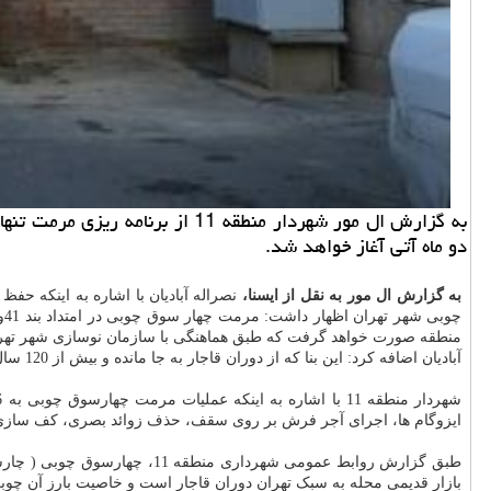
دو ماه آتی آغاز خواهد شد.
به گزارش ال مور به نقل از ایسنا،
نصراله آبادیان با اشاره به اینکه حف
چوبی شهر تهران اظهار داشت: مرمت چهار سوق چوبی در امتداد بند 41و 46 برنامه پنج ساله سوم شهر تهران و اجرای پروژه های کوچک مقیاس محله ای از طرف اداره زیبا سازی معاونت
منطقه صورت خواهد گرفت که طبق هماهنگی با سازمان نوسازی شهر تهران
آبادیان اضافه کرد: این بنا که از دوران قاجار به جا مانده و بیش از 120 سال عمر دارد ؛ تنها چهارسوق چوبی شهر تهران است که برای
ایزوگام ها، اجرای آجر فرش بر روی سقف، حذف زوائد بصری، کف سازی م
طبق گزارش روابط عمومی شهردا
بازار قدیمی محله به سبک تهران دوران قاجار است و خاصیت بارز آن چ