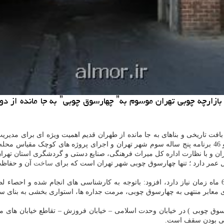
به گزارش ال مور شهردار منطقه 11 از برنا
ظ بافت تاریخی و بناهای به جا مانده از طهران قدیم اهمیت ویژه ای برای مدیر
 و با نظارت اداره کل میراث فرهنگی، صنایع دستی و گردشگری استان تهران
ساخت
آن و حفاظت 
شهردار منطقه 11 با اشاره به اینکه عملیات مرمت چهارسوق چوبی به 6 ماه زمان نیاز دارد، افزود: باتوجه ب
عابر منتهی به چهارسوق چوبی، مرمت جداره ها، استواری بخشی به بنای سا
ری منطقه 11، چهارسوق چوبی ( چارسوق چوبی ) در خیابان وحدت اسلامی – خیابان فروزش – تقا
وبی بودن سقف است.