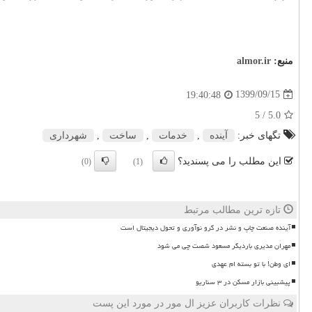
منبع:
almor.ir
1399/09/15
19:40:48
/ 5
5.0
تگهای خبر:
آینده
,
خدمات
,
ساخت
,
شهرداری
این مطلب را می پسندید؟
(0)
(1)
تازه ترین مطالب مرتبط
آینده صنعت چاپ و نشر در گرو نوآوری و تحول دیجیتال است
مهران مدیری باردیگر مسعود شصت چی می شود
ای وطن! با تو بسته ام عهدی
پیشبینی بازار مسکن در ۳ سناریو
نظرات کاربران عزیز ال مور در مورد این پست