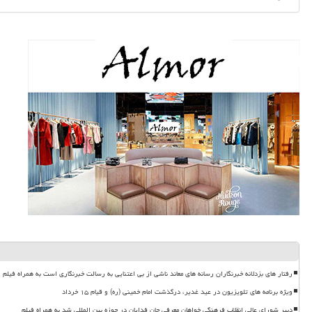
رفتار های بزدلانه خبرنگاران رسانه های معاند ناشی از بی اعتنایی به رسالت خبرنگاری است به همراه فیلم
ویژه برنامه های تلویزیون در عید غدیر، درگذشت امام خمینی (ره) و قیام ۱۵ خرداد
دبیر شورای عالی انقلاب فرهنگی خواهان معرفی جان فدایان در حوزه بین المللی شد به همراه فیلم