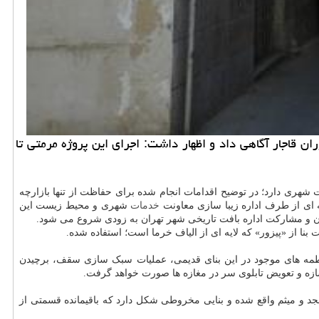
مه ریزی مرمت تنها بازارچه چوبی تهران موسوم بهˮ چهارسوق چوبیˮ به جا مانده از دوران قاجار آگاهی داد و اظهار داشت: اجرای این پروژه مرمتی تا
یت شهری دارد؛ در توضیح اقدامات انجام شده برای حفاظت از تنها بازارچه
خدمات
شهری و محیط زیست این
 و مشارکت اداره بافت تاریخی شهر تهران به زودی شروع می شود.
بنا از «پیزور» که لایه ای از الیاف خرما است؛ استفاده شده.
ه کارشناسی های انجام شده و احصاء لطمه های موجود در این بنای قدیمی، عملیات سبک سازی سقف، برچیدن
زه و تعویض تابلوی سر در مغازه ها صورت خواهد گرفت.
طع خیابان های مجد و میثم واقع شده و بنایی مخروطی شکل دارد که باقیمانده قسمتی از