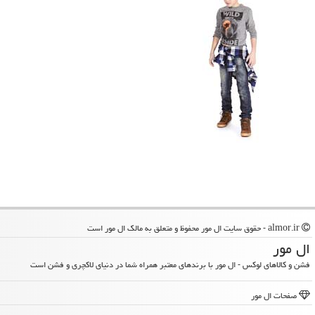
almor.ir - حقوق سایت ال مور محفوظ و متعلق به مالک ال مور است
ال مور
فشن و کالاهای لوکس - ال مور با برندهای معتبر همراه شما در دنیای لاکچری و فشن است
صفحات ال مور