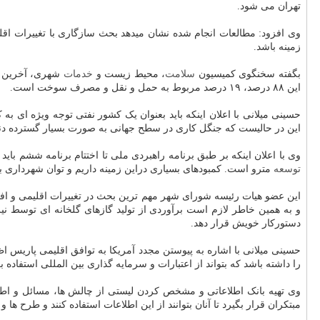
تهران می شود.
وی افزود: مطالعات انجام شده نشان میدهد بحث سازگاری با تغییرات اقلی
زمینه باشد.
بگفته سخنگوی کمیسیون
سلامت
، محیط زیست و
خدمات
این ۸۸ درصد، ۱۹ درصد مربوط به حمل و نقل و مصرف سوخت است.
این در حالیست که جنگل کاری در سطح جهانی به صورت بسیار گسترده دنب
وی با اعلان اینکه بر طبق برنامه راهبردی ملی تا اختتام برنامه ششم باید ۱۰ درصد کاهش شدت انرژی در حوزه حمل و نقل درون شهری داشته باشیم، اظهار داشت: این مساله مستلزم جدی گرفتن حمل و نقل عمومی پاک و
توسعه
مترو است. کمبودهای بسیاری دراین زمینه داریم و توان شهرداری بر
این عضو هیات رئیسه شورای شهر مهم ترین بحث در تغییرات اقلیمی و اف
و به همین خاطر لازم است برآوردی از تولید گازهای گلخانه ای توسط نی
دستورکار خویش قرار دهد.
حسینی میلانی با اشاره به پیوستن مجدد آمریکا به توافق اقلیمی پاریس اظ
را داشته باشد که بتواند از اعتبارات و سرمایه گذاری بین المللی استفاده بک
وی تهیه بانک اطلاعاتی و مشخص کردن لیستی از چالش ها، مسائل و اطلاعا
مبتکران قرار بگیرد تا آنان بتوانند از این اطلاعات استفاده کنند و طرح ها و