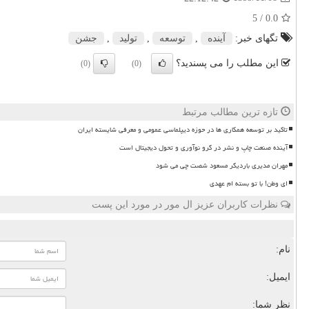
/ 5
0.0
تگهای خبر:
آینده
,
توسعه
,
تولید
,
جشن
این مطلب را می پسندید؟
(0)
(0)
تازه ترین مطالب مرتبط
تاکید بر توسعه همکاری ها در حوزه دیپلماسی عمومی و معرفی شایسته ایران
آینده صنعت چاپ و نشر در گرو نوآوری و تحول دیجیتال است
مهران مدیری باردیگر مسعود شصت چی می شود
ای وطن! با تو بسته ام عهدی
نظرات کاربران عزیز ال مور در مورد این پست
نام:
ایمیل:
نظر شما: