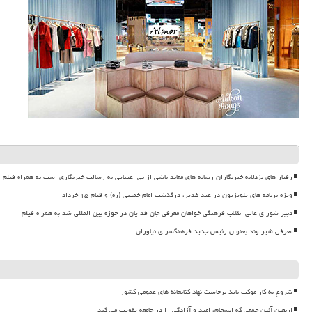
رفتار های بزدلانه خبرنگاران رسانه های معاند ناشی از بی اعتنایی به رسالت خبرنگاری است به همراه فیلم
ویژه برنامه های تلویزیون در عید غدیر، درگذشت امام خمینی (ره) و قیام ۱۵ خرداد
دبیر شورای عالی انقلاب فرهنگی خواهان معرفی جان فدایان در حوزه بین المللی شد به همراه فیلم
معرفی شیراوند بعنوان رئیس جدید فرهنگسرای نیاوران
شروع به کار موکب باید برخاست نهاد کتابخانه های عمومی کشور
اربعین آئین جمعی که انسجام، امید و آزادگی را در جامعه تقویت می کند