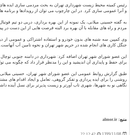
رئیس کمیته محیط زیست شهرداری تهران به بحث مردمی سازی ایده های کلیما
و آنرا عمومی سازی کرد. در این چارچوب می توان از رویدادها و برنامه ها
به گفته حسینی میلانی، یک نمونه از این بهره برداری، دربی دو تیم فوت
مردم و راه های مقابله با آن بهره برد البته فرصت هایی از این دست در پیشرو
وی کمپین سه شنبه های بدون خودرو و استفاده اشتراکی و عمومی از دوچر
جنگل کاری های انجام شده در حریم شهر تهران و نحوه تامین آب آنهاست.
برای حفظ و پایداری آن اندیشید و این را مدنظر قرار داد که چگونه می ت
طبق گزارش روابط عمومی این عضو شورای شهر تهران، حسینی میلانی با اب
روشنی را برای ایده پردازی و تفکر گروهی، تعامل و ایجاد اقدام های مش
نگاهی نو به شهرها، شهری تاب آورتر و زیست پذیرتر برای نسل آینده داشت
منبع:
almor.ir
1399/11/08
22:12:42