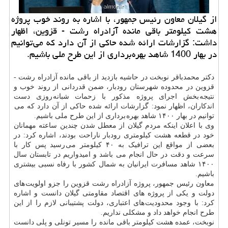
از گیلان معاون رئیس جمهور، با اشاره به روند خوب پروژه
هشت کیلومتر باقی مانده آزادراه رشت - قزوین، اظهار
داشت: گزارشات ارائه شده حاکی از آن دارد که می توانیم
در بهار 1400 شاهد بهره برداری از این طرح ملی باشیم.
دکتر محمدباقر نوبخت در حاشیه بازدید از باقی مانده آزادراه رشت -
قزوین در محدوده شهرستان رودبار، ضمن قدردانی از روند خوب و
نتیجه بخش اجرای پروژه مذکور با زحمات شبانه روزی دست
اندکاران، اظهار نمود: گزارشات ارائه شده حاکی از آن دارد که می
توانیم در بهار ۱۴۰۰ شاهد بهره برداری از این طرح ملی باشیم.
وی با اعلان اینکه مردم گیلان از معطل شدن چندین ساعته مهمانان
خود در قطعه هشت کیلومتری رودبار ناراحت بودند، اشاره کرد: در
بعضی از مواقع این ترافیک به ۴۰ کیلومتر می رسید پس کار با
سرعت و دقت در حال انجام می باشد و امیدواریم در تابستان سال
۱۴۰۰ شاهد مسافرت ایرانیان به شمال کشور با رفاه نسبی بیشتری
باشیم.
معاون رئیس جمهور، پروژه آزادراه رشت قزوین را جزو اولویت های
دولت و یکی از پروژه های اقتصاد مقاومتی گیلان دانست و اشاره
کرد: با وجود محدودیت های اعتباری، دولت پشتیبانی لازم را از این
طرح انجام خواهد داد و مشکلی نداریم.
نوبخت، عمده هشت کیلومتر باقی مانده را مسیر تونلی و پلی دانست