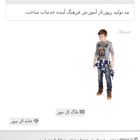
مد
تولید
رپورتاژ
آموزش
فرهنگ
آینده
خدمات
ساخت
بلاگ ال مور
خانه ال مور
almor.ir - حقوق سایت ال مور محفوظ و متعلق به مالک ال مور است