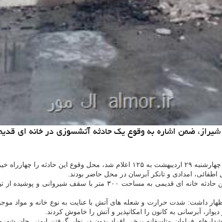
از، ضمن اشاره به وقوع یک حادثه آتشسوزی در خانه ای قدیمی ک
محمدهادی قانع با اشاره به اینکه حادثه حریق، ساعت ۵ و ۴۲ دقیقه بامداد چهارشنبه ۲۹
به گزارش ال مور به نقل از آتش نشانی شیراز، قانع اظهار داشت: در این ح
ار داشت: شدت حرارت و شعله های آتش با عنایت به نوع خانه و مواد موجود د
وار، آبرسانی به کانون را امکانپذیر و آتش را خاموش کردند.
 ساعت اعلام و افزود: علیرغم هشدارهای فراوان متاسفانه برخی افراد بدون در نظر گرفتن 