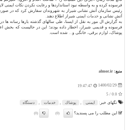
فرسوده کرده و به واسطه نبود استانداردها و رعایت نکردن نکات ایمنی ل
آتش نشانی و
خدمات
ایمنی شیراز اطلاع دهند.
به گزارش ال مور به نقل از ایسنا، طی سالهای گذشته بارها رسانه ها در
فرسوده و قدیمی شیراز، اخطار داده بودند؛ این در حالیست که بخش اع
پوشاک،
لوازم
برقی، خانگی و... شده است.
منبع:
almor.ir
1400/02/29
19:47:47
/ 5
0.0
تگهای خبر:
ایمنی
,
پوشاك
,
خدمات
,
دستگاه
این مطلب را می پسندید؟
(0)
(0)