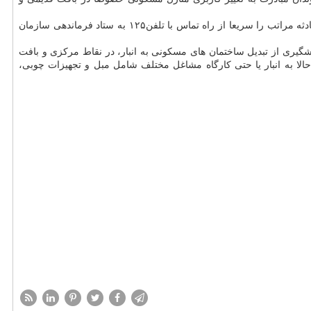
رئیس سازمان آتش نشانی شیراز به شهروندان سفارش کرد که در صورت بروز هرگونه حادثه ضمن حفظ خونسردی و همزمان با دور شدن از محل حادثه مراتب را سریعا از راه تماس با تلفن۱۲۵ به ستاد فرماندهی سازمان
شگیری از تبدیل ساختمان های مسکونی به انبار، در نقاط مرکزی و بافت
لا به انبار یا حتی کارگاه مشاغل مختلف شامل مبل و تجهیزات چوبی،